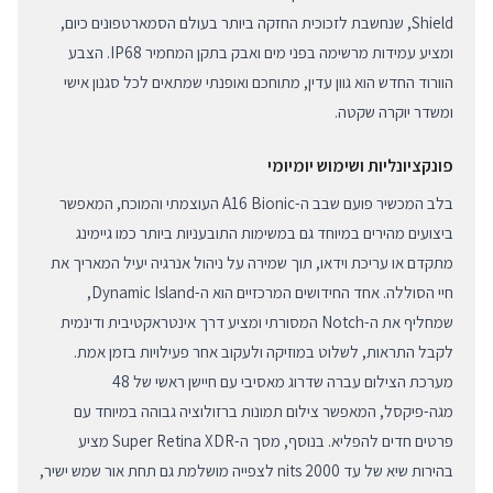
Shield, שנחשבת לזכוכית החזקה ביותר בעולם הסמארטפונים כיום,
ומציע עמידות מרשימה בפני מים ואבק בתקן המחמיר IP68. הצבע
הוורוד החדש הוא גוון עדין, מתוחכם ואופנתי שמתאים לכל סגנון אישי
ומשדר יוקרה שקטה.
פונקציונליות ושימוש יומיומי
בלב המכשיר פועם שבב ה-A16 Bionic העוצמתי והמוכח, המאפשר
ביצועים מהירים במיוחד גם במשימות התובעניות ביותר כמו גיימינג
מתקדם או עריכת וידאו, תוך שמירה על ניהול אנרגיה יעיל המאריך את
חיי הסוללה. אחד החידושים המרכזיים הוא ה-Dynamic Island,
שמחליף את ה-Notch המסורתי ומציע דרך אינטראקטיבית ודינמית
לקבל התראות, לשלוט במוזיקה ולעקוב אחר פעילויות בזמן אמת.
מערכת הצילום עברה שדרוג מאסיבי עם חיישן ראשי של 48
מגה-פיקסל, המאפשר צילום תמונות ברזולוציה גבוהה במיוחד עם
פרטים חדים להפליא. בנוסף, מסך ה-Super Retina XDR מציע
בהירות שיא של עד 2000 nits לצפייה מושלמת גם תחת אור שמש ישיר,