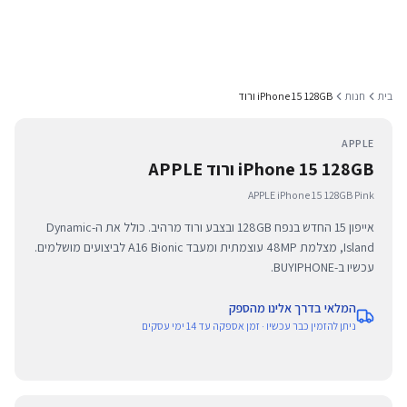
בית
חנות
iPhone 15 128GB ורוד
APPLE
iPhone 15 128GB ורוד APPLE
APPLE iPhone 15 128GB Pink
אייפון 15 החדש בנפח 128GB ובצבע ורוד מרהיב. כולל את ה-Dynamic
Island, מצלמת 48MP עוצמתית ומעבד A16 Bionic לביצועים מושלמים.
עכשיו ב-BUYIPHONE.
המלאי בדרך אלינו מהספק
ניתן להזמין כבר עכשיו · זמן אספקה עד 14 ימי עסקים