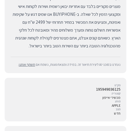
מוצרים מקוריים בלבד עם אחריות יבואן רשמית ושירות לקוחות אישי
ומקצועי הזמין לכל שאלה. ב-BUYIPHONE אנו שמים דגש על שקיפות
ואמינות, ומציעים את המכשיר במחיר תחרותי של 2499 ש"ח עם
אפשרויות תשלום נוחות ומערך משלוחים מהיר ומאובטח לכל חלקי
הארץ. כשאתם קונים אצלנו, אתם מצטרפים לקהילת לקוחות שנהנית
מהטכנולוגיה הטובה ביותר עם השירות הטוב ביותר בישראל.
נעזרנו בסוכני AI ליצירת תיאור זה. במידה ומצאת טעות, נשמח אם
תשתף אותנו
.
מק״ט
195949036125
קטגוריה
מכשירי אייפון
מותג
APPLE
מצב
חדש