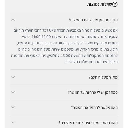
שאלות נפוצות
תוך כמה זמן אקבל את המשלוח?
אנו מציעים משלוח מהיר באמצעות חברת UPS לכל רחבי הארץ תוך יום
עסקים אחד להזמנות המתקבלות עד השעות 11:00-12:00, למעט
אזורים מרוחקים ומעבר לקו הירוק. באזור תל אביב, רמת גן, גבעתיים,
חולון, בת ים ומרכז הארץ, אנו מספקים שירות משלוחים מהיום להיום
להזמנות המתקבלות עד השעה 13:00. לחלופין, ניתן לאסוף את ההזמנה
באופן מיידי מהחנות שלנו בתל אביב.
מתי המשלוח חינם?
ב-BUYIPHONE אנו מציעים משלוח מהיר וחינם לכל רחבי הארץ בכל קנייה
כמה זמן יש לי אחריות על המוצר?
מעל ₪300. השירות מתבצע באמצעות חברת UPS, חברת המשלוחים
המובילה והאמינה בישראל. עבור רכישות בסכום נמוך מ-₪300, המשלוח
כל מוצרי אפל החדשים באתר BUYIPHONE מגיעים עם שנה אחת של
המהיר זמין בעלות נוחה של ₪35 בלבד.
האם אפשר להחזיר את המוצר?
אחריות יבואן רשמית ומלאה, הניתנת למימוש בכל מעבדות השירות
המורשות בישראל. עבור מוצרים שאינם חדשים, תקופת האחריות
כן, ניתן להחזיר מוצר תוך 14 יום מקבלתו בכפוף לתקנון ההחזרות שלנו.
המדויקת מצוינת בצורה ברורה ונגישה בדף המוצר הספציפי. מרכז
האם המוצר מקורי ועם אחריות אמיתית?
חשוב לציין כי לא ניתן לקבל זיכוי עבור מוצרים שנפתחו מאריזתם