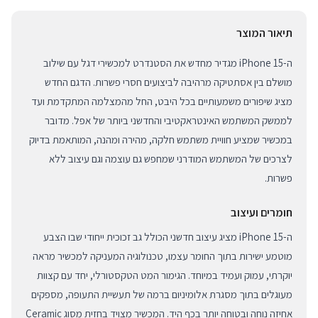
תיאור המוצר
ה-iPhone 15 מגדיר מחדש את הסטנדרט למכשירי דגל עם שילוב
מושלם בין אסתטיקה מרהיבה לביצועים חסרי פשרות. הדגם החדש
מציג שיפורים משמעותיים בכל היבט, החל מהמצלמה המתקדמת ועד
לממשק המשתמש האינטראקטיבי והחדשני ביותר של אפל. מדובר
במכשיר שמציע חוויית משתמש חלקה, מהירה ומהנה, המותאמת בדיוק
לצרכים של המשתמש המודרני שמחפש גם עוצמה וגם עיצוב ללא
פשרות.
חומרים ועיצוב
ה-iPhone 15 מציג עיצוב חדשני הכולל גב זכוכית ייחודי שבו הצבע
מוטמע ישירות בתוך החומר עצמו, טכנולוגיה המעניקה למכשיר מראה
יוקרתי, עמוק ועמיד במיוחד. הגימור המט הטקסטורלי, יחד עם קצוות
מעוגלים בתוך מסגרת אלומיניום ברמה של תעשיית התעופה, מספקים
אחיזה נוחה ובטוחה יותר בכף היד. המכשיר מצויד בחזית מסוג Ceramic