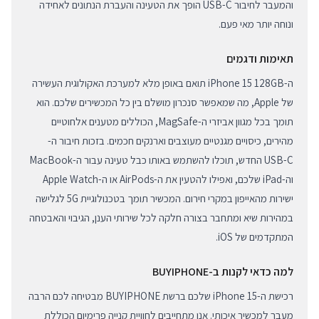
והמעבר לחיבור USB-C הופך את הטעינה והעברת הנתונים לאחידה
ונוחה יותר מאי פעם.
תאימות ודגמים
ה-iPhone 15 128GB תואם באופן מלא למערכת האקולוגית העשירה
של Apple, מה שמאפשר סנכרון מושלם בין כל המכשירים שלכם. הוא
תומך בכל מגוון אביזרי ה-MagSafe, הכוללים מטענים אלחוטיים
מהירים, כיסויים מגנטיים מעוצבים וארנקים חכמים. בזכות חיבור ה-
USB-C החדש, תוכלו להשתמש באותו כבל טעינה עבור ה-MacBook
וה-iPad שלכם, ואפילו להטעין את ה-AirPods או ה-Apple Watch
ישירות מהאייפון במקרי חירום. המכשיר תומך בטכנולוגיית 5G לגלישה
במהירות שיא ומתחבר בצורה חלקה לכל שירותי הענן, הגיבוי והאבטחה
המתקדמים של iOS.
למה כדאי לקנות ב-BUYIPHONE
רכישת ה-iPhone 15 שלכם ברשת BUYIPHONE מבטיחה לכם הרבה
מעבר למכשיר איכותי. אנו מתחייבים לחוויית קנייה פרימיום הכוללת