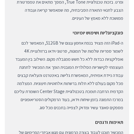
ופרט. בזכות טכנולוגיית True Tone, המסך מתאים את טמפרטורת
הצבע לתנאי התאורה הסביבתית, מה שמאפשר קריאה ועבודה
ממושכת ללא מאמץ של העיניים.
פונקציונליות ושימוש יומיומי
ה-iPad הזה מצויד בנפח אחסון עצום של 512GB, המאפשר לכם
לשמור ספריות שלמות של תמונות, סרטוני וידאו ברזולוציית 4K
ואפליקציות כבדות ללא כל חשש ממגבלת מקום. השילוב בין המעבד
העוצמתי לקישוריות הסלולרית המובנית הופך את המכשיר לתחנת
עבודה ניידת אמיתית, המאפשרת גלישה באינטרנט והעלאת קבצים
מכל מקום בעולם ללא תלות ברשתות אלחוטיות חיצוניות. המצלמה
הקדמית הרחבה תומכת בטכנולוגיית Center Stage השומרת עליכם
במרכז התמונה בזמן שיחות וידאו, בעוד הרמקולים הסטריאופוניים
מספקים סאונד עשיר ומדויק לצפייה בתכנים מכל סוג.
תאימות ודגמים
המכשיר תוכנן לעבוד בצורה הרמונית עם מגוון אביזרי הפרימיום של