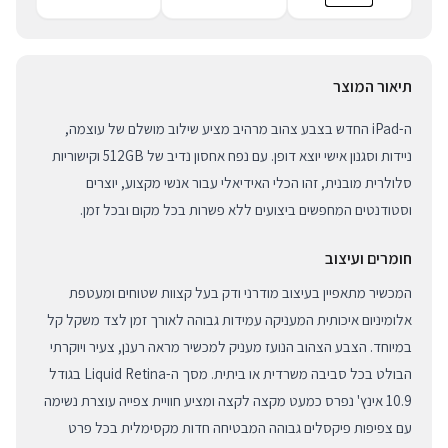
תיאור המוצר
ה-iPad החדש בצבע צהוב מרהיב מציע שילוב מושלם של עוצמה,
ניידות וסגנון אישי יוצא דופן. עם נפח אחסון נדיב של 512GB וקישוריות
סלולרית מובנית, זהו הכלי האידיאלי עבור אנשי מקצוע, יוצרים
וסטודנטים המחפשים ביצועים ללא פשרות בכל מקום ובכל זמן.
חומרים ועיצוב
המכשיר מתאפיין בעיצוב מודרני ודק בעל קצוות שטוחים ומעטפת
אלומיניום איכותית המעניקה עמידות גבוהה לאורך זמן לצד משקל קל
במיוחד. הצבע הצהוב הנועז מעניק למכשיר מראה רענן, צעיר ויוקרתי
הבולט בכל סביבה משרדית או ביתית. מסך ה-Liquid Retina בגודל
10.9 אינץ' נפרס כמעט מקצה לקצה ומציע חוויית צפייה עוצרת נשימה
עם צפיפות פיקסלים גבוהה המבטיחה חדות מקסימלית בכל פרט