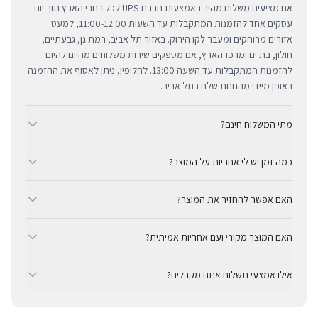
אנו מציעים משלוח מהיר באמצעות חברת UPS לכל רחבי הארץ תוך יום
עסקים אחד להזמנות המתקבלות עד השעות 11:00-12:00, למעט
אזורים מרוחקים ומעבר לקו הירוק. באזור תל אביב, רמת גן, גבעתיים,
חולון, בת ים ומרכז הארץ, אנו מספקים שירות משלוחים מהיום להיום
להזמנות המתקבלות עד השעה 13:00. לחלופין, ניתן לאסוף את ההזמנה
באופן מיידי מהחנות שלנו בתל אביב.
מתי המשלוח חינם?
ב-BUYIPHONE אנו מציעים משלוח מהיר וחינם לכל רחבי הארץ בכל קנייה
כמה זמן יש לי אחריות על המוצר?
מעל ₪300. השירות מתבצע באמצעות חברת UPS, חברת המשלוחים
המובילה והאמינה בישראל. עבור רכישות בסכום נמוך מ-₪300, המשלוח
כל מוצרי אפל החדשים באתר BUYIPHONE מגיעים עם שנה אחת של
המהיר זמין בעלות נוחה של ₪35 בלבד.
האם אפשר להחזיר את המוצר?
אחריות יבואן רשמית ומלאה, הניתנת למימוש בכל מעבדות השירות
המורשות בישראל. עבור מוצרים שאינם חדשים, תקופת האחריות
כן, ניתן להחזיר מוצר תוך 14 יום מקבלתו בכפוף לתקנון ההחזרות שלנו.
המדויקת מצוינת בצורה ברורה ונגישה בדף המוצר הספציפי. מרכז
האם המוצר מקורי ועם אחריות אמיתית?
חשוב לציין כי לא ניתן לקבל זיכוי עבור מוצרים שנפתחו מאריזתם
השירות המקצועי שלנו עומד לרשותך תמיד כדי להעניק מענה מהיר
המקורית או כאלו שנעשה בהם שימוש. ההחזר הכספי יבוצע באמצעי
בהחלט. BUYIPHONE היא יבואן רשמי ומשווק מורשה. כל המוצרים
ומכבד לכל צורך.
התשלום המקורי, בתנאי שהמוצר נותר במצבו החדש והמקורי.
אילו אמצעי תשלום אתם מקבלים?
מקוריים לחלוטין ומגיעים עם אחריות יבואן אמיתית — לא אפור ולא
מקביל.
ב-BUYIPHONE ניתן לשלם באמצעות כרטיסי אשראי, Apple Pay,
Google Pay או בהעברה בנקאית (חשבון 537438, סניף 681, בנק 12, על