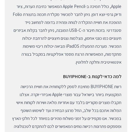
Apple, כולל תמיכה ב-Apple Pencil המאפשר כתיבת הערות, ציור
ודיוק גרפי יוצא דופן. ניתן לחבר למכשיר מקלדת חכמה בתצורת Folio
ההופכת את חוויית ההקלדה לנוחה ומהירה בדומה למחשב נייד
סטנדרטי. בזכות חיבור ה-USB-C המובנה, ניתן לחבר בקלות אביזרים
חיצוניים כמו כונני אחסון, מצלמות וצגים חיצוניים להרחבת יכולות
המכשיר. מערכת ההפעלה iPadOS מביאה יכולות ריבוי משימות
מתקדמות, המאפשרות הרצת מספר אפליקציות במקביל בצורה
אינטואיטיבית וחלקה לחלוטין.
למה כדאי לקנות ב-BUYIPHONE
רשת BUYIPHONE מחויבת לספק ללקוחותיה את חוויית הרכישה
המקצועית ביותר בישראל עבור מוצרי Apple ואביזרי יוקרה. אצלנו
תקבלו מוצרים מקוריים בלבד עם אחריות מלאה ושירות לקוחות אישי
המלווה אתכם בכל שלב, החל מרגע הבחירה ועד לשימוש השוטף
במכשיר. אנו מקפידים על זמני משלוח מהירים במיוחד לכל חלקי הארץ
ומספקים פתרונות רכישה נוחים המאפשרים לכם להתקדם לטכנולוגיה