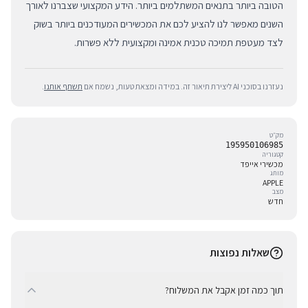
הטובה ביותר בתנאים המשתלמים ביותר. הידע המקצועי שצברנו לאורך
השנים מאפשר לנו להציע לכם את המכשירים המעודכנים ביותר בשוק
לצד מעטפת תמיכה טכנית אמינה ומקצועית ללא פשרות.
נעזרנו בסוכני AI ליצירת תיאור זה. במידה ומצאת טעות, נשמח אם
תשתף אותנו
.
מק״ט
195950106985
קטגוריה
מכשירי אייפד
מותג
APPLE
מצב
חדש
שאלות נפוצות
תוך כמה זמן אקבל את המשלוח?