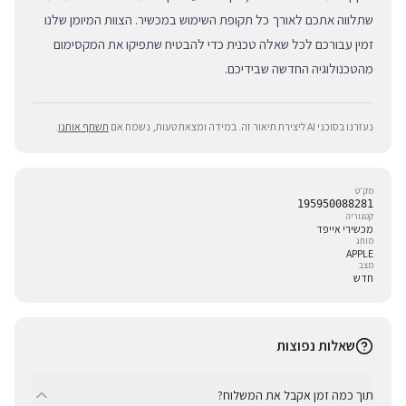
שתלווה אתכם לאורך כל תקופת השימוש במכשיר. הצוות המיומן שלנו
זמין עבורכם לכל שאלה טכנית כדי להבטיח שתפיקו את המקסימום
מהטכנולוגיה החדשה שבידיכם.
נעזרנו בסוכני AI ליצירת תיאור זה. במידה ומצאת טעות, נשמח אם
תשתף אותנו
.
מק״ט
195950088281
קטגוריה
מכשירי אייפד
מותג
APPLE
מצב
חדש
שאלות נפוצות
תוך כמה זמן אקבל את המשלוח?