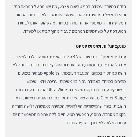
חזקה במיוחד ועמידה בפני טביעות אצבע, מה ששומר על המראה הנקי
והאלגנטי של המכשיר גם לאחר שימוש אינטנסיבי לאורך היום. הגימור
המלוטש והדק מאפשר אחיזה נוחה ובטוחה, מה שהופך אותו לבחירה
המועדפת על משתמשים המרבים לעבוד מחוץ לבית או למשרד.
פונקציונליות ושימוש יומיומי
עם נפח אחסון נדיב במיוחד של 512GB, האייפד מאפשר לכם לשמור
את כל הקבצים, התמונות, הסרטונים והאפליקציות הכבדות ביותר ללא
חשש ממחסור במקום. המעבד העוצמתי של Apple מבטיח ביצועים
מהירים במיוחד בעבודה עם ריבוי משימות, עריכת וידאו ושימוש
במשחקים עתירי גרפיקה. מצלמת ה-Ultra Wide הקדמית עם תכונת
Center Stage מבטיחה שתישארו תמיד במרכז הפריים בשיחות וידאו
חשובות, בעוד שהקישוריות האלחוטית המהירה מאפשרת גלישה והורדה
בקצב מסחרר. בנוסף, המכשיר מציע חיי סוללה ארוכים המאפשרים יום
עבודה מלא ללא צורך בטעינה חוזרת.