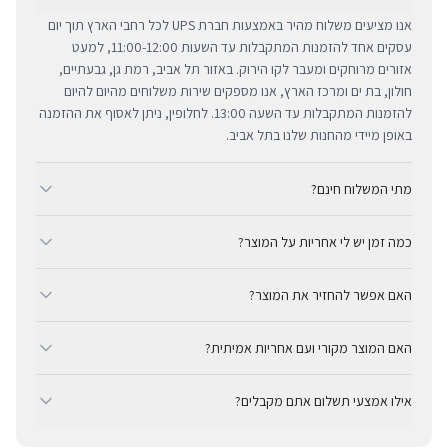
אנו מציעים משלוח מהיר באמצעות חברת UPS לכל רחבי הארץ תוך יום
עסקים אחד להזמנות המתקבלות עד השעות 11:00-12:00, למעט
אזורים מרוחקים ומעבר לקו הירוק. באזור תל אביב, רמת גן, גבעתיים,
חולון, בת ים ומרכז הארץ, אנו מספקים שירות משלוחים מהיום להיום
להזמנות המתקבלות עד השעה 13:00. לחלופין, ניתן לאסוף את ההזמנה
באופן מיידי מהחנות שלנו בתל אביב.
מתי המשלוח חינם?
ב-BUYIPHONE אנו מציעים משלוח מהיר וחינם לכל רחבי הארץ בכל קנייה
כמה זמן יש לי אחריות על המוצר?
מעל ₪300. השירות מתבצע באמצעות חברת UPS, חברת המשלוחים
המובילה והאמינה בישראל. עבור רכישות בסכום נמוך מ-₪300, המשלוח
כל מוצרי אפל החדשים באתר BUYIPHONE מגיעים עם שנה אחת של
המהיר זמין בעלות נוחה של ₪35 בלבד.
האם אפשר להחזיר את המוצר?
אחריות יבואן רשמית ומלאה, הניתנת למימוש בכל מעבדות השירות
המורשות בישראל. עבור מוצרים שאינם חדשים, תקופת האחריות
כן, ניתן להחזיר מוצר תוך 14 יום מקבלתו בכפוף לתקנון ההחזרות שלנו.
המדויקת מצוינת בצורה ברורה ונגישה בדף המוצר הספציפי. מרכז
האם המוצר מקורי ועם אחריות אמיתית?
חשוב לציין כי לא ניתן לקבל זיכוי עבור מוצרים שנפתחו מאריזתם
השירות המקצועי שלנו עומד לרשותך תמיד כדי להעניק מענה מהיר
המקורית או כאלו שנעשה בהם שימוש. ההחזר הכספי יבוצע באמצעי
בהחלט. BUYIPHONE היא יבואן רשמי ומשווק מורשה. כל המוצרים
ומכבד לכל צורך.
התשלום המקורי, בתנאי שהמוצר נותר במצבו החדש והמקורי.
אילו אמצעי תשלום אתם מקבלים?
מקוריים לחלוטין ומגיעים עם אחריות יבואן אמיתית — לא אפור ולא
מקביל.
ב-BUYIPHONE ניתן לשלם באמצעות כרטיסי אשראי, Apple Pay,