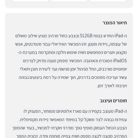
תיאור המוצר
ה-iPad החדש בנפח 512GB ובצבע כחול מרהיב מציע שילוב מושלם
של עוצמה, ניידות וסגנון. זהו המכשיר האידיאלי עבור סטודנטים, אנשי
מקצוע ויוצרים המחפשים חווית שימוש חלקה ומתקדמת במערכת ה-
iPadOS המוכרת והאהובה. המכשיר מספק מענה מדויק לצרכים
יומיומיים מורכבים, החל מניהול יומן פגישות ועד ליצירת תוכן ויזואלי
עשיר ועריכת מסמכים בדרכים, תוך שמירה על רמת ביצועים גבוהה
ויציבות לאורך זמן.
חומרים ועיצוב
ה-iPad מעוצב בקפידה עם מארז אלומיניום ממוחזר, המעניק לו
עמידות גבוהה לצד משקל קל במיוחד המאפשר ניידות מקסימלית.
הצבע הכחול העמוק מוסיף נופך מודרני ויוקרתי למכשיר, בעוד שהמסך
המרהיב מקצה לקצה מספק חווית צפייה סוחפת וחדה. זכוכית המסך