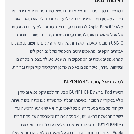
תאימות ודגמים
המכשיר תומך במגוון רחב של אביזרים משלימים המרחיבים את יכולותיו
בצורה משמעותית והופכים אותו לכלי עבודה ורסטילי. הוא תואם באופן
מלא ל-Apple Pencil לכתיבת הערות וציור מדויק, ולמקלדות החכמות
של אפל שהופכות אותו לתחנת עבודה פרודוקטיבית במיוחד. חיבור ה-
USB-C המובנה מאפשר קישוריות קלה ומהירה לכוננים חיצוניים, מסכים
אביזרים היקפיים ומתאמים שונים. המכשיר כולל גם רמקולים
סטריאופוניים איכותיים המספקים חווית שמע מעולה בצפייה בסרטים
ובשיחות ועידה, ומיקרופונים באיכות אולפן להקלטות קול נקיות וברורות.
למה כדאי לקנות ב-BUYIPHONE
רכישת iPad ברשת BUYIPHONE מבטיחה לכם שקט נפשי וביטחון
מלא במקוריות המוצר ובאיכותו הבלתי מתפשרת. אנו מתחייבים לשירות
לקוחות מקצועי בסטנדרטים בינלאומיים, ליווי אישי מרגע הרכישה ועד
לשלב ההפעלה הראשונית, ואספקה מהירה ומאובטחת עד פתח הבית.
ב-BUYIPHONE תמצאו תמיד את המלאי העדכני ביותר של מוצרי
Apple במחירים תחרותיים, תוך דגש על שקיפות מלאה ואחריות מהימנה