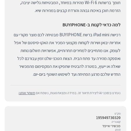
תומך ברשתות Wi-Fi 6 מהירות במיוחד, המבטיחות גלישה יציבה,
הזרמת תוכן באיכות גבוהה והורדת קבצים במהירות שיא.
למה כדאי לקנות ב-BUYIPHONE
רכישת iPad mini ברשת BUYIPHONE מבטיחה לכם מוצר מקורי עם
אחריות יבואן ושירות לקוחות מקצועי המכיר את האקו-סיסטם של אפל
לעומק. אנו מתחייבים למחירים תחרותיים, אפשרויות תשלום נוחות
ואספקה מהירה עד פתח הבית. הצוות הטכני שלנו זמין עבורכם לכל
שאלה או ייעוץ, במטרה להבטיח שתפיקו את המקסימום מהמכשיר
החדש שלכם מרגע הפתיחה ועד לשימוש השוטף ביום-יום.
נעזרנו בסוכני AI ליצירת תיאור זה. במידה ומצאת טעות, נשמח אם
תשתף אותנו
.
מק״ט
195949730320
קטגוריה
מכשירי אייפד
מותג