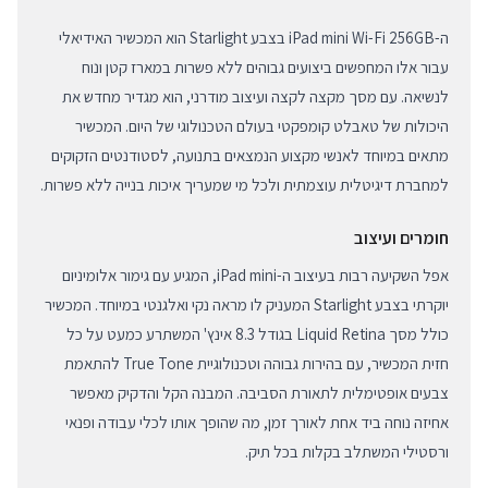
ה-iPad mini Wi-Fi 256GB בצבע Starlight הוא המכשיר האידיאלי
עבור אלו המחפשים ביצועים גבוהים ללא פשרות במארז קטן ונוח
לנשיאה. עם מסך מקצה לקצה ועיצוב מודרני, הוא מגדיר מחדש את
היכולות של טאבלט קומפקטי בעולם הטכנולוגי של היום. המכשיר
מתאים במיוחד לאנשי מקצוע הנמצאים בתנועה, לסטודנטים הזקוקים
למחברת דיגיטלית עוצמתית ולכל מי שמעריך איכות בנייה ללא פשרות.
חומרים ועיצוב
אפל השקיעה רבות בעיצוב ה-iPad mini, המגיע עם גימור אלומיניום
יוקרתי בצבע Starlight המעניק לו מראה נקי ואלגנטי במיוחד. המכשיר
כולל מסך Liquid Retina בגודל 8.3 אינץ' המשתרע כמעט על כל
חזית המכשיר, עם בהירות גבוהה וטכנולוגיית True Tone להתאמת
צבעים אופטימלית לתאורת הסביבה. המבנה הקל והדקיק מאפשר
אחיזה נוחה ביד אחת לאורך זמן, מה שהופך אותו לכלי עבודה ופנאי
ורסטילי המשתלב בקלות בכל תיק.