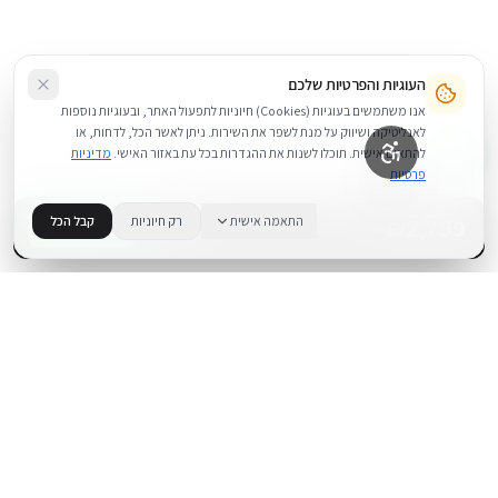
העוגיות והפרטיות שלכם
אנו משתמשים בעוגיות (Cookies) חיוניות לתפעול האתר, ובעוגיות נוספות
לאנליטיקה ושיווק על מנת לשפר את השירות. ניתן לאשר הכל, לדחות, או
להתאים אישית. תוכלו לשנות את ההגדרות בכל עת באזור האישי.
מדיניות
פרטיות
2,799
₪
התאמה אישית
רק חיוניות
קבל הכל
+
−
BUY NOW
1
במלאי
.
BUYIPHONE
משווק מוצרי אפל בישראל. קונים בקליק עם אחריות אמיתית.