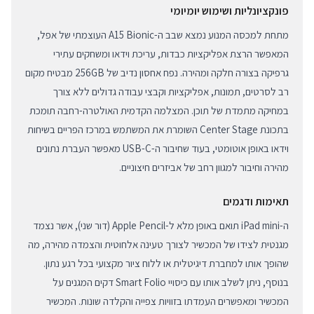
פונקציונליות ושימוש יומיומי
מתחת למכסה המנוע נמצא שבב ה-A15 Bionic העוצמתי של אפל,
המאפשר הרצת אפליקציות כבדות, עריכת וידאו ומשחקים עתירי
גרפיקה בצורה חלקה ומהירה. נפח אחסון נדיב של 256GB מבטיח מקום
רב לסרטים, תמונות, אפליקציות וקבצי עבודה גדולים ללא צורך
במחיקה מתמדת של תוכן. המצלמה הקדמית האולטרה-רחבה תומכת
בתכונת Center Stage השומרת את המשתמש במרכז הפריים בשיחות
וידאו באופן אוטומטי, בעוד שחיבור ה-USB-C מאפשר העברת נתונים
מהירה וחיבור למגוון רחב של אביזרים חיצוניים.
תאימות ודגמים
ה-iPad mini תואם באופן מלא ל-Apple Pencil (דור שני), אשר נצמד
מגנטית לצידו של המכשיר לצורך טעינה אלחוטית והצמדה מהירה, מה
שהופך אותו למחברת דיגיטלית או ללוח ציור מקצועי בכל רגע נתון.
בנוסף, ניתן לשלב אותו עם כיסויי Smart Folio דקים המגנים על
המכשיר ומאפשרים העמדתו בזוויות צפייה והקלדה שונות. המכשיר