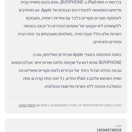
ברכישת ה-iPad mini ב-BUYIPHONE, אתם נהנים מחוויית קנייה
פרימיום המותאמת לסטנדרטים הגבוהים של Apple. אנו מתחייבים
לאספקת מוצרים מקוריים בלבד עם אחריות רשמית, ומעניקים
ללקוחותינו ליווי מקצועי של מומחים המכירים כל תכונה במכשיר.
השירות שלנו כולל מענה מהיר, משלוחים מאובטחים עד פתח הבית
ומחירים תחרותיים.
כחנות המתמחה במוצרי Apple ואביזרים משלימים, אנו ב-
BUYIPHONE שמים דגש על שקיפות מלאה ושירות אישי. אצלנו תמצאו
גם את המלאי הגדול ביותר של אביזרים נלווים מקוריים שישלימו את
חוויית השימוש שלכם ב-iPad החדש, כל זאת תחת קורת גג אחת
המשלבת אמינות ללא פשרות וחדשנות טכנולוגית.
נעזרנו בסוכני AI ליצירת תיאור זה. במידה ומצאת טעות, נשמח אם
תשתף אותנו
.
מק״ט
195949730559