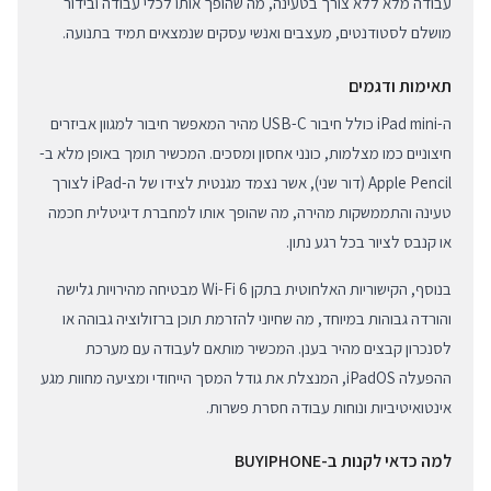
עבודה מלא ללא צורך בטעינה, מה שהופך אותו לכלי עבודה ובידור
מושלם לסטודנטים, מעצבים ואנשי עסקים שנמצאים תמיד בתנועה.
תאימות ודגמים
ה-iPad mini כולל חיבור USB-C מהיר המאפשר חיבור למגוון אביזרים
חיצוניים כמו מצלמות, כונני אחסון ומסכים. המכשיר תומך באופן מלא ב-
Apple Pencil (דור שני), אשר נצמד מגנטית לצידו של ה-iPad לצורך
טעינה והתממשקות מהירה, מה שהופך אותו למחברת דיגיטלית חכמה
או קנבס לציור בכל רגע נתון.
בנוסף, הקישוריות האלחוטית בתקן Wi-Fi 6 מבטיחה מהירויות גלישה
והורדה גבוהות במיוחד, מה שחיוני להזרמת תוכן ברזולוציה גבוהה או
לסנכרון קבצים מהיר בענן. המכשיר מותאם לעבודה עם מערכת
ההפעלה iPadOS, המנצלת את גודל המסך הייחודי ומציעה מחוות מגע
אינטואיטיביות ונוחות עבודה חסרת פשרות.
למה כדאי לקנות ב-BUYIPHONE