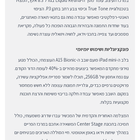
במרכז העיצוב עומד מסך ה-Liquid Retina בגודל 8.3 אינץ', המצויד
בטכנולוגיית True Tone וכיסוי צבע רחב בתקן P3. הציפוי
האנטי-רפלקטיבי מאפשר עבודה נוחה גם בתנאי תאורה מאתגרים,
בעוד שחדות התמונה והבהירות הגבוהה הופכות כל פעולה, מקריאת
מסמכים ועד צפייה בתכני וידאו, לחוויה ויזואלית עוצרת נשימה.
פונקציונליות ושימוש יומיומי
בלב ה-iPad mini פועם שבב ה-A15 Bionic העוצמתי, הכולל מנוע
נוירוני מתקדם המאפשר ביצועים מהירים ב-40% לעומת הדור הקודם.
עם נפח אחסון של 256GB, תוכלו לשמור ספריית אפליקציות עשירה,
פרויקטים גרפיים כבדים, וגלריית תמונות עצומה ללא חשש ממחסור
במקום. השבב מאפשר עבודה חלקה בריבוי משימות והרצת תוכנות
מקצועיות בקלות.
המצלמה האחורית והקדמית של המכשיר עברו שדרוג משמעותי, כולל
תמיכה בתכונת Center Stage המשאירה אתכם במרכז הפריים
במהלך שיחות וידאו באופן אוטומטי. חיי הסוללה הארוכים מבטיחים יום