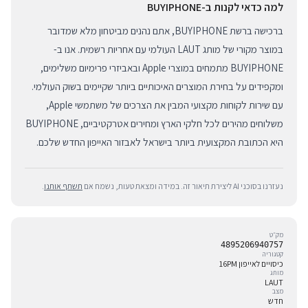
למה כדאי לקנות ב-BUYIPHONE
ברכישה ברשת BUYIPHONE, אתם נהנים מביטחון מלא שמדובר
במוצר מקורי של מותג LAUT העולמי עם אחריות רשמית. אנו ב-
BUYIPHONE מתמחים במוצרי Apple ובאביזרי פרימיום משלימים,
ומקפידים על בחירת המוצרים האיכותיים ביותר שקיימים בשוק העולמי.
עם שירות לקוחות מקצועי המבין את הצרכים של משתמשי Apple,
משלוחים מהירים לכל חלקי הארץ ומחירים אטרקטיביים, BUYIPHONE
היא הכתובת המקצועית ביותר בישראל לאבזור האייפון החדש שלכם.
נעזרנו בסוכני AI ליצירת תיאור זה. במידה ומצאת טעות, נשמח אם
תשתף אותנו
.
מק״ט
4895206940757
קטגוריה
כיסויים לאייפון 16PM
מותג
LAUT
מצב
חדש