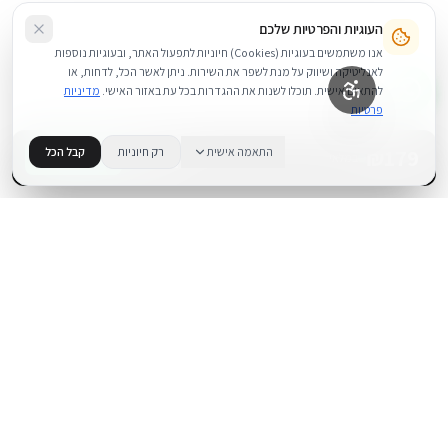
העוגיות והפרטיות שלכם
אנו משתמשים בעוגיות (Cookies) חיוניות לתפעול האתר, ובעוגיות נוספות
לאנליטיקה ושיווק על מנת לשפר את השירות. ניתן לאשר הכל, לדחות, או
להתאים אישית. תוכלו לשנות את ההגדרות בכל עת באזור האישי.
מדיניות
פרטיות
179
₪
התאמה אישית
רק חיוניות
קבל הכל
+
−
BUY NOW
1
במלאי
.
BUYIPHONE
משווק מוצרי אפל בישראל. קונים בקליק עם אחריות אמיתית.
א׳–ה׳: 10:00–18:00
לאונרדו דה וינצ׳י 9, תל אביב