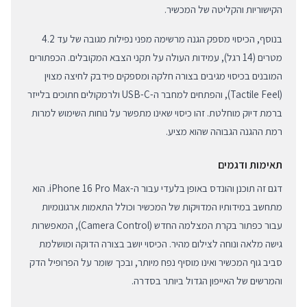
הקישוריות והקליטה של המכשיר.
בנוסף, הכיסוי מספק הגנה מרשימה מפני נפילות מגובה של עד 4.2
מטרים (14 רגל), עמידות העולה על תקני הצבא המקובלים. הכפתורים
המובנים בכיסוי מגיבים בצורה חלקה ומספקים פידבק לחיצה מצוין
(Tactile Feel), והפתחים למחבר ה-USB-C ולרמקולים חתוכים בלייזר
ברמת דיוק מוחלטת. זהו כיסוי שאינו מתפשר על נוחות השימוש למרות
רמת ההגנה הגבוהה שהוא מציע.
תאימות ודגמים
דגם זה תוכנן והונדס באופן בלעדי עבור ה-iPhone 16 Pro Max. הוא
מתחשב במידותיו המדויקות של המכשיר וכולל התאמות ארגונומיות
עבור כפתור בקרת המצלמה החדש (Camera Control), המאפשרות
גישה מלאה ונוחה לצילום מהיר. הכיסוי יושב בצורה הדוקה ומושלמת
סביב גוף המכשיר ואינו מוסיף נפח מיותר, ובכך שומר על הפרופיל הדק
והמרשים של האייפון הגדול ביותר בסדרה.