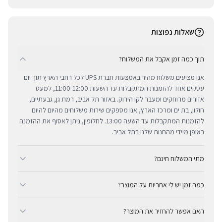
שאלות נפוצות
תוך כמה זמן אקבל את המשלוח?
אנו מציעים משלוח מהיר באמצעות חברת UPS לכל רחבי הארץ תוך יום
עסקים אחד להזמנות המתקבלות עד השעות 11:00-12:00, למעט
אזורים מרוחקים ומעבר לקו הירוק. באזור תל אביב, רמת גן, גבעתיים,
חולון, בת ים ומרכז הארץ, אנו מספקים שירות משלוחים מהיום להיום
להזמנות המתקבלות עד השעה 13:00. לחלופין, ניתן לאסוף את ההזמנה
באופן מיידי מהחנות שלנו בתל אביב.
מתי המשלוח חינם?
ב-BUYIPHONE אנו מציעים משלוח מהיר וחינם לכל רחבי הארץ בכל קנייה
כמה זמן יש לי אחריות על המוצר?
מעל ₪300. השירות מתבצע באמצעות חברת UPS, חברת המשלוחים
המובילה והאמינה בישראל. עבור רכישות בסכום נמוך מ-₪300, המשלוח
כל מוצרי אפל החדשים באתר BUYIPHONE מגיעים עם שנה אחת של
המהיר זמין בעלות נוחה של ₪35 בלבד.
האם אפשר להחזיר את המוצר?
אחריות יבואן רשמית ומלאה, הניתנת למימוש בכל מעבדות השירות