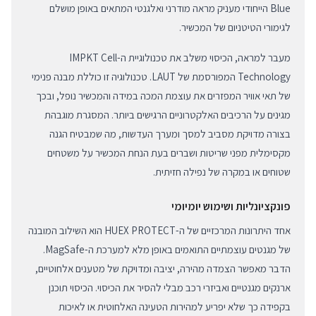
Blue הייחודי מעניק מראה מודרני ואלגנטי המתאים באופן מושלם
לגימורי הטיטניום של המכשיר.
מעבר למראה, הכיסוי משלב את טכנולוגיית ה-IMPKT Cell
Technology המפורסמת של LAUT. טכנולוגיה זו כוללת מבנה פנימי
של תאי אוויר המפזרים את עוצמת המכה במידה והמכשיר נופל, ובכך
מגינים על הרכיבים האלקטרוניים הרגישים ביותר. המסגרת מוגבהת
בצורה מדויקת מסביב למסך ומערך העדשות, מה שמבטיח הגנה
מקסימלית מפני שריטות ושברים בעת הנחת המכשיר על משטחים
שטוחים או במקרה של נפילה חזיתית.
פונקציונליות ושימוש יומיומי
אחד היתרונות המרכזיים של ה-HUEX PROTECT הוא השילוב המובנה
של מגנטים עוצמתיים התואמים באופן מלא למערכת ה-MagSafe.
הדבר מאפשר הצמדה מהירה, יציבה ומדויקת של מטענים אלחוטיים,
ארנקים מגנטיים ואביזרי רכב מבלי להסיר את הכיסוי. הכיסוי תוכנן
בקפידה כך שלא יפריע למהירות הטעינה האלחוטית או לאיכות