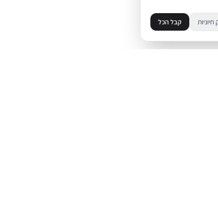
 חיוניות
קבל הכל
מידע
מדיניות פרטיות
ד
תקנון
עת על אייפון
מדיניות החזרות
משלוחים
פל