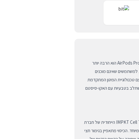
הכיסוי החדש מדגם HUEX PROTECT של חברת LAUT עבור AirPods Pro 3 הוא הרבה יותר
למשתמשים שאינם מוכנים
ם טכנולוגיית המיגון המתקדמת
משתלב בטבעיות עם האקו-סיסטם
ה-HUEX PROTECT עוצב תוך שימוש בטכנולוגיית IMPKT Cell Technology הייחודית של חברת
וחד. הכיסוי מתאפיין בגימור חצי
וך שמירה על הקווים הנקיים של