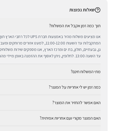
שאלות נפוצות
תוך כמה זמן אקבל את המשלוח?
אנו מציעים משלוח מהיר באמצעות חברת 
המתקבלות עד השעות 11:00-12:00, למעט אזורי
גן, גבעתיים, חולון, בת ים ומרכז הארץ, אנו מספקים שירות משלוח
עד השעה 13:00. לחלופין, ניתן לאסוף את ההזמנה באופן מיידי מהחנות שלנו בתל אביב.
מתי המשלוח חינם?
כמה זמן יש לי אחריות על המוצר?
באמצעות חברת UPS, חברת המשלוחים המובילה והאמינה בי
מ-₪300, המשלוח המהיר זמין בעלות נוחה של ₪35 בלבד.
כל מוצרי אפל החדשים באתר BUYIPHONE מ
האם אפשר להחזיר את המוצר?
הניתנת למימוש בכל מעבדות השירות המורשות בישראל. עבור מוצר
המדויקת מצוינת בצורה ברורה ונגישה בדף המוצר הספציפי. מרכז ה
כן, ניתן להחזיר מוצר תוך 14 יום מקבלתו בכפוף לתקנון
לרשותך תמיד כדי להעניק מענה מהיר ומכבד לכל צורך.
האם המוצר מקורי ועם אחריות אמיתית?
זיכוי עבור מוצרים שנפתחו מאריזתם המקורית או כאלו שנעשה בהם 
באמצעי התשלום המקורי, בתנאי שהמוצר נותר במצבו החדש והמקור
בהחלט. BUYIPHONE היא יבואן רשמי ומשווק מורשה. כל המ