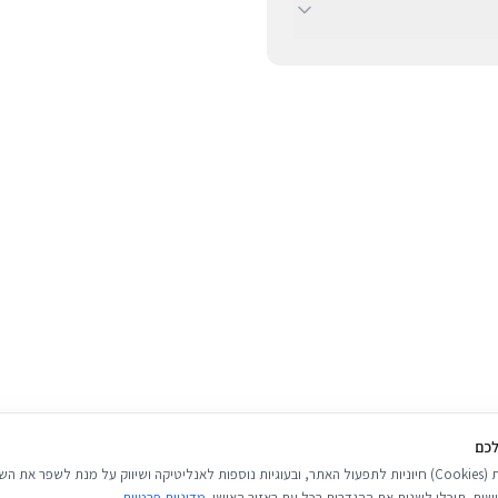
ב-BUYIPHONE ניתן לשלם באמצעות כרטיסי אשראי, Apple Pay, Google Pay או בהעברה בנקאית
(חשבון 537438, סניף 681, בנק 12, על שם עפים על החיים בע״מ). ניתן לפרוס את התשלום לעד 3
יב. שימו לב כי איננו מקבלים
לכם
אנו משתמשים בעוגיות (Cookies) חיוניות לתפעול האתר, ובעוגיות נוספות לאנליטיקה ושיווק על מנת לשפר 
שית. תוכלו לשנות את ההגדרות בכל עת באזור האישי.
מדיניות פרטיות