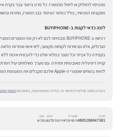
מהכיסוי להחליק או ליפול מהמארז. כל פרט בייצור עבר בקרת אי
פונקציות המכשיר, כולל כפתור הצימוד בגב המארז, נותרות נגישות
למה כדאי לקנות ב-BUYIPHONE
רכישה ב-BUYIPHONE מבטיחה לכם לא רק את המוצרים 
בקפידה כל אביזר וכל מוצר במלאי שלנו כדי להבטיח איכות ללא פ
קנייה דיגיטלית מאובטחת ומהירה. עם מערך משלוחים יעיל הפרוס
להיות בטוחים שמוצרי ה-Apple שלכם מקבלים את המעטפת הטובה והמקצועית ביותר בישראל.
נעזרנו בסוכני AI ליצירת תיאור זה. במידה ומצאת טעות, נשמח אם
תשתף אותנו
מק״ט
קטגוריה
מותג
מצב
כיסויים לאיירפודס
LAUT
חדש
4895206947381