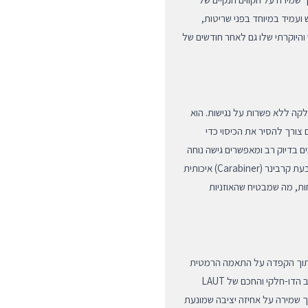
 ועמיד במיוחד בפני שריטות,
והיוקרתי שלו גם לאחר חודשים של
לקה ללא פשרות על נגישות. הוא
וטית ובתקן MagSafe, כך שאין שום צורך להסיר את הכיסוי כדי
 בדיוק רב ומאפשרים גישה נוחה
ליציאת הטעינה ולנורית החיווי הקדמית. בנוסף, הכיסוי מגיע עם טבעת קרבינר (Carabiner) איכותית
ות, מה שמבטיח שהאוזניות
ה תוכנן בצורה ארגונומית ומדויקת עבור ה-AirPods Pro 3, תוך הקפדה על התאמה הרמטית
המונעת כניסת חלקיקי אבק ולכלוך בין המארז לכיסוי המגן. העיצוב הדו-חלקי והחכם של LAUT
 שמירה על אחיזה יציבה שמונעת