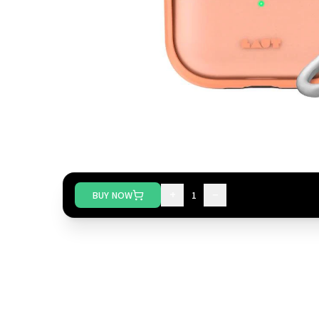
+
−
BUY NOW
1