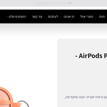
🚚 משלוח מהיר חינם מעל ₪300
חנות
מוצרי אפל
מי אנחנו
לעסקים
צור קשר
המותגים שלנו
כיסוי HUEX PROTECT ל-AirPods Pro 3 -
גן פרימיום LAUT HUEX PROTECT ל-AirPods Pro 3 בגוון ברונזה יוקרתי. הגנה מתקדמת,