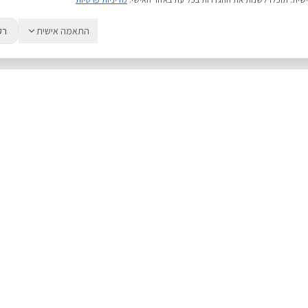
התאמה אישית
רק
שירות
מדריכים
אודות
מחירי אייפון
צור קשר
אייפון או אנדרואי
מאמרים ומדריכים
כל מה שחשוב לד
ביקורות
גיבוי iCloud
תיקון אייפון
קנייה בטוחה
יבואן רשמי של א