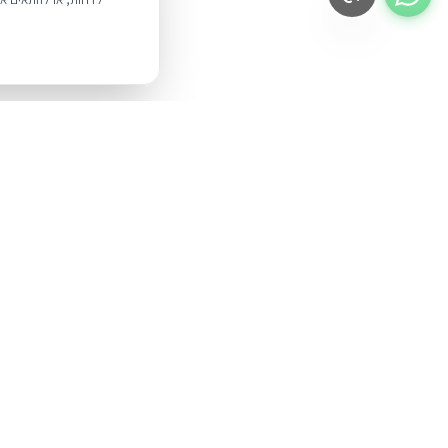
BUYIPHONE
.
מוצרים
iPhone
משווק מוצרי אפל בישראל. קונים בקליק
עם אחריות אמיתית.
Mac
iPad
א׳–ה׳: 10:00–18:00
לאונרדו דה וינצ׳י 9, תל אביב
AirPods
Watch
אביזרים