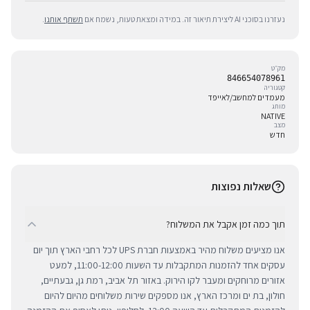
נעזרנו בסוכני AI ליצירת תיאור זה. במידה ומצאת טעות, נשמח אם
תשתף אותנו
.
מק״ט
846654078961
קטגוריה
מעמדים למחשב/לאייפד
מותג
NATIVE
מצב
חדש
שאלות נפוצות
תוך כמה זמן אקבל את המשלוח?
אנו מציעים משלוח מהיר באמצעות חברת UPS לכל רחבי הארץ תוך יום
עסקים אחד להזמנות המתקבלות עד השעות 11:00-12:00, למעט
אזורים מרוחקים ומעבר לקו הירוק. באזור תל אביב, רמת גן, גבעתיים,
חולון, בת ים ומרכז הארץ, אנו מספקים שירות משלוחים מהיום להיום