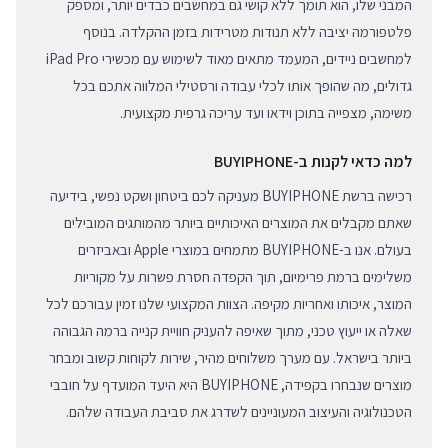
המבני שלו, הוא תומך ללא קושי גם במחשבים כבדים יותר, ומספק
פלטפורמה יציבה ללא תנודות מטרידות בזמן ההקלדה. בנוסף
למחשבים ניידים, המעמד מתאים מאוד לשימוש עם מכשירי iPad Pro
גדולים, מה שהופך אותו לכלי עבודה ורסטילי המלווה אתכם בכל
משימה, מצפייה בתוכן וידאו ועד עריכה גרפית מקצועית.
למה כדאי לקנות ב-BUYIPHONE
רכישה ברשת BUYIPHONE מעניקה לכם ביטחון ושקט נפשי, בידיעה
שאתם מקבלים את המוצרים האיכותיים ביותר מהמותגים המובילים
בעולם. אנו ב-BUYIPHONE מתמחים במוצרי Apple ובאביזרים
משלימים ברמת פרימיום, תוך הקפדה חסרת פשרות על מקוריות
המוצר, איכותו ואחריות מקיפה. הצוות המקצועי שלנו זמין עבורכם לכל
שאלה או ייעוץ טכני, מתוך שאיפה להעניק חוויית קנייה ברמה הגבוהה
ביותר בישראל. עם מערך משלוחים מהיר, שירות לקוחות קשוב ומבחר
מוצרים שנבחרו בקפידה, BUYIPHONE היא היעד המועדף על חובבי
הטכנולוגיה והעיצוב המעוניינים לשדרג את סביבת העבודה שלהם.