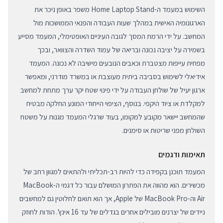
השימוש במעמד ה-Home Laptop Stand משפר באופן ניכר את
הארגונומיה האישית במהלך שעות העבודה והפנאי הממושכות מול
המחשב. על ידי הרמת המסך לגובה העיניים האופטימלי, המעמד מסייע
בשמירה על יציבה נכונה ובריאה של עמוד השדרה והצוואר, ובכך
מפחית עייפות מצטברת וכאבים הנובעים מישיבה לא נכונה. המעמד
אידיאלי לשימוש בסביבה ביתית מעוצבת או במשרד מודרני, ומאפשר
ארגון יעיל של שולחן העבודה על ידי פינוי שטח יקר ערך מתחת למחשב
למקלדת או ציוד היקפי. בנוסף, הציפוי הייחודי המונע החלקה מבטיח
שהמחשב יישאר מקובע למקומו, בעוד שרגלי המעמד מגנות על משטח
השולחן מפני שריטות או סימנים.
תאימות ודגמים
המעמד תוכנן בקפידה כדי להיות רב-תכליתי ולהתאים למגוון רחב של
מכשירים. הוא מהווה את הפתרון המושלם עבור כל דגמי ה-MacBook
Air וה-MacBook Pro של Apple, אך הוא תואם לחלוטין גם למחשבים
ניידים של יצרנים מובילים אחרים בגדלים של עד 16 אינץ'. הודות לחוזק