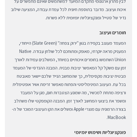
לבין פתרון ארגונומי מתקדם המיועד למשתמשים שאינם מתפשרים על
איכות ועיצוב. מדובר בתוספת חיונית לכל עמדת עבודה, המציעה שילוב
נדיר של סטייל ופונקציונליות יומיומית ללא פשרות.
חומרים ועיצוב
המעמד מעוצב בקפידה בגוון "ירוק צפחה" (Slate Green) הייחודי,
המעניק מראה יוקרתי, מאופק ומתוחכם לכל שולחן עבודה. Native
Union השתמשו בחומרים איכותיים במיוחד, המשלבים עמידות לאורך
זמן עם משקל קל המאפשר יציבות מבנית. המבנה ההנדסי של המעמד
מבטיח יציבות מקסימלית, כך שהמחשב הנייד שלכם יישאר מאובטח
בכל עת. העיצוב המינימליסטי והפתוח מאפשר זרימת אוויר אופטימלית
ורציפה מתחת למכשיר, מה שמונע הצטברות חום, מגן על המעבד
ומשפר את ביצועי המחשב לאורך זמן. המבנה הקומפקטי שלו משתלב
בצורה הרמונית עם מוצרי Apple ומשלים את הקו העיצובי המוכר של ה-
MacBook.
פונקציונליות ושימוש יומיומי