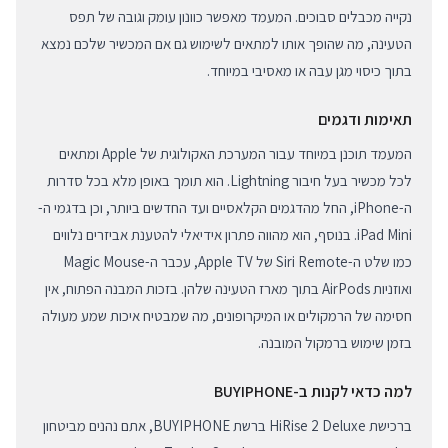
נקייה מכבלים סבוכים. המעמד מאפשר כוונון עומק וגובה של תפס
הטעינה, מה שהופך אותו למתאים לשימוש גם אם המכשיר שלכם נמצא
בתוך כיסוי מגן עבה או מאסיבי במיוחד.
תאימות ודגמים
המעמד תוכנן במיוחד עבור המערכת האקולוגית של Apple ומתאים
לכל מכשיר בעל חיבור Lightning. הוא תומך באופן מלא בכל סדרות
ה-iPhone, החל מהדגמים הקלאסיים ועד החדשים ביותר, וכן בדגמי ה-
iPad Mini. בנוסף, הוא מהווה פתרון אידיאלי להטענת אביזרים נלווים
כמו שלט ה-Siri Remote של Apple TV, עכבר ה-Magic Mouse
ואוזניות AirPods בתוך מארז הטעינה שלהן. בזכות המבנה הפתוח, אין
חסימה של הרמקולים או המיקרופונים, מה שמבטיח איכות שמע מעולה
בזמן שימוש ברמקול המובנה.
למה כדאי לקנות ב-BUYIPHONE
ברכישת HiRise 2 Deluxe ברשת BUYIPHONE, אתם נהנים מביטחון