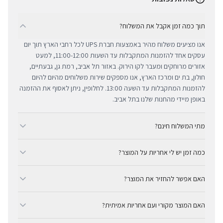
תוך כמה זמן אקבל את המשלוח?
אנו מציעים משלוח מהיר באמצעות חברת UPS לכל רחבי הארץ תוך יום
עסקים אחד להזמנות המתקבלות עד השעות 11:00-12:00, למעט
אזורים מרוחקים ומעבר לקו הירוק. באזור תל אביב, רמת גן, גבעתיים,
חולון, בת ים ומרכז הארץ, אנו מספקים שירות משלוחים מהיום להיום
להזמנות המתקבלות עד השעה 13:00. לחלופין, ניתן לאסוף את ההזמנה
באופן מיידי מהחנות שלנו בתל אביב.
מתי המשלוח חינם?
ב-BUYIPHONE אנו מציעים משלוח מהיר וחינם לכל רחבי הארץ בכל קנייה
כמה זמן יש לי אחריות על המוצר?
מעל ₪300. השירות מתבצע באמצעות חברת UPS, חברת המשלוחים
המובילה והאמינה בישראל. עבור רכישות בסכום נמוך מ-₪300, המשלוח
כל מוצרי אפל החדשים באתר BUYIPHONE מגיעים עם שנה אחת של
המהיר זמין בעלות נוחה של ₪35 בלבד.
האם אפשר להחזיר את המוצר?
אחריות יבואן רשמית ומלאה, הניתנת למימוש בכל מעבדות השירות
המורשות בישראל. עבור מוצרים שאינם חדשים, תקופת האחריות
כן, ניתן להחזיר מוצר תוך 14 יום מקבלתו בכפוף לתקנון ההחזרות שלנו.
המדויקת מצוינת בצורה ברורה ונגישה בדף המוצר הספציפי. מרכז
האם המוצר מקורי ועם אחריות אמיתית?
חשוב לציין כי לא ניתן לקבל זיכוי עבור מוצרים שנפתחו מאריזתם
השירות המקצועי שלנו עומד לרשותך תמיד כדי להעניק מענה מהיר
המקורית או כאלו שנעשה בהם שימוש. ההחזר הכספי יבוצע באמצעי