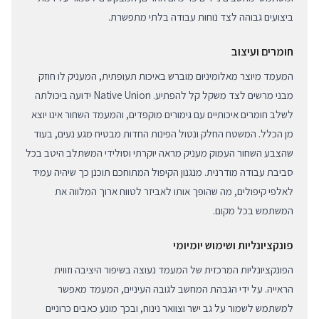
ביצועים גבוהה לצד נוחות עבודה בלתי מתפשרת.
חומרים ועיצוב
המעמד מיוצר מאלומיניום מוברש באיכות תעופתית, המעניק לו חוזק
מבני מרשים לצד משקל קל להפתיע. Native Union ידועה ביכולתה
לשלב חומרים איכותיים עם גימורים מוקפדים, והמעמד השחור אינו יוצא
מן הכלל. המשטח החלק ונטול הפינות החדות מבטיח מגע נעים, בעוד
שהצבע השחור העמוק מעניק מראה יוקרתי וסולידי המשתלב היטב בכל
סביבת עבודה מודרנית. מנגנון הקיפול המתוחכם תוכנן כך שיהיה עמיד
לאלפי קיפולים, מה שהופך אותו לאביזר לטווח ארוך המלווה את
המשתמש בכל מקום.
פונקציונליות ושימוש יומיומי
הפונקציונליות המרכזית של המעמד נעוצה בשיפור היציבה וזווית
הראייה. על ידי הגבהת המחשב לגובה העיניים, המעמד מאפשר
למשתמש לשמור על גב ישר וצוואר נינוח, ובכך מונע כאבים כרוניים