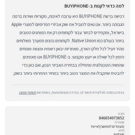
למה כדאי לקנות ב-BUYIPHONE
רכישה ברשת BUYIPHONE היא ערובה לאיכות, מקוריות ושירות ברמה
הגבוהה ביותר. אנו גאים להוביל את שוק אביזרי הפרימיום למוצרי Apple
בישראל, ומקפידים לבחור עבור לקוחותינו רק את המותגים הטובים
ביותר בעולם כמו Native Union. לקוחותינו נהנים ממערך משלוחים
מהיר ויעיל לכל חלקי הארץ, מאחריות יבואן רשמית ומצוות מומחים
הזמין לכל שאלה או ייעוץ מקצועי. ב-BUYIPHONE אנו מאמינים
שהחוויה הטכנולוגית מתחילה בבחירת האביזר הנכון, ואנו כאן כדי
להבטיח שתקבלו את המוצר הטוב ביותר במחיר התחרותי ביותר בשוק.
נעזרנו בסוכני AI ליצירת תיאור זה. במידה ומצאת טעות, נשמח אם
תשתף אותנו
.
מק״ט
846654073652
קטגוריה
מעמדים למחשב/לאייפד
מותג
NATIVE