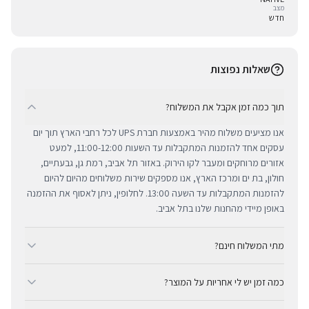
מצב
חדש
שאלות נפוצות
תוך כמה זמן אקבל את המשלוח?
אנו מציעים משלוח מהיר באמצעות חברת UPS לכל רחבי הארץ תוך יום
עסקים אחד להזמנות המתקבלות עד השעות 11:00-12:00, למעט
אזורים מרוחקים ומעבר לקו הירוק. באזור תל אביב, רמת גן, גבעתיים,
חולון, בת ים ומרכז הארץ, אנו מספקים שירות משלוחים מהיום להיום
להזמנות המתקבלות עד השעה 13:00. לחלופין, ניתן לאסוף את ההזמנה
באופן מיידי מהחנות שלנו בתל אביב.
מתי המשלוח חינם?
ב-BUYIPHONE אנו מציעים משלוח מהיר וחינם לכל רחבי הארץ בכל קנייה
כמה זמן יש לי אחריות על המוצר?
מעל ₪300. השירות מתבצע באמצעות חברת UPS, חברת המשלוחים
המובילה והאמינה בישראל. עבור רכישות בסכום נמוך מ-₪300, המשלוח
כל מוצרי אפל החדשים באתר BUYIPHONE מגיעים עם שנה אחת של