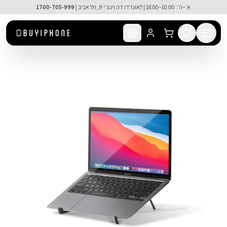
לג לתוכן הראשי
א׳–ה׳: 10:00–18:00 | לאונרדו דה וינצ׳י 9, תל אביב |
1700-705-999