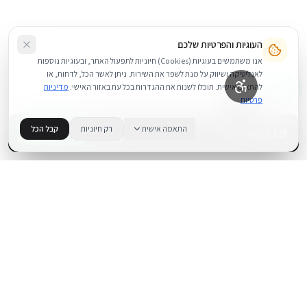
העוגיות והפרטיות שלכם
אנו משתמשים בעוגיות (Cookies) חיוניות לתפעול האתר, ובעוגיות נוספות
לאנליטיקה ושיווק על מנת לשפר את השירות. ניתן לאשר הכל, לדחות, או
להתאים אישית. תוכלו לשנות את ההגדרות בכל עת באזור האישי.
מדיניות
פרטיות
219
₪
התאמה אישית
רק חיוניות
קבל הכל
+
−
BUY NOW
1
במלאי
.
BUYIPHONE
משווק מוצרי אפל בישראל. קונים בקליק עם אחריות אמיתית.