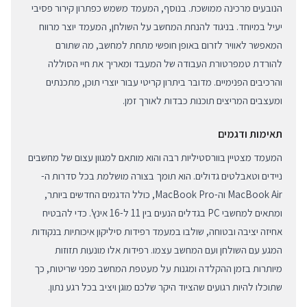
הנובעים מרכינה ממושכת. בנוסף, המעמד משמש כפתרון קירור פסיבי
יעיל במיוחד. בניגוד להנחת המחשב על השולחן, המעמד יוצר מרווח
המאפשר לאוויר לזרום באופן חופשי מתחת למחשב, מה שתורם
להורדת טמפרטורת העבודה של המעבד ומאריך את חיי הסוללה
והרכיבים הפנימיים. מדובר ביתרון קריטי עבור יוצרי תוכן, מתכנתים
ומעצבים המריצים תוכנות כבדות לאורך זמן.
תאימות ודגמים
המעמד מצטיין בוורסטיליות רבה והוא מותאם למגוון עצום של מחשבים
ניידים וטאבלטים גדולים. הוא תומך בצורה מושלמת בכל סדרות ה-
MacBook Air וה-MacBook Pro, כולל הדגמים החדשים ביותר,
ומתאים למחשבי PC בגדלים הנעים בין 11 ל-16 אינץ'. כדי להבטיח
אחיזה יציבה ובטוחה, שולבו במעמד רפידות סיליקון איכותיות בנקודות
המגע עם השולחן ועם המחשב עצמו. רפידות אלו מונעות תזוזות
מיותרות בזמן ההקלדה ומגנות על מעטפת המחשב מפני שריטות, כך
שתוכלו להיות רגועים שהציוד היקר שלכם מוגן ויציב בכל רגע נתון.