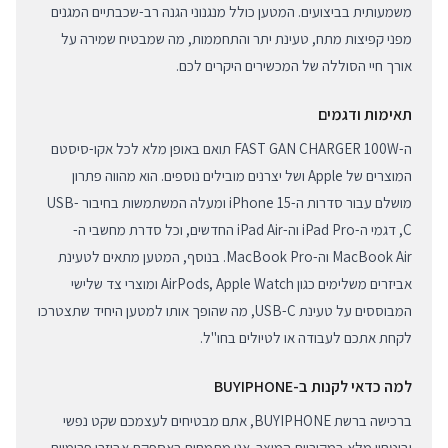
משמעותית בביצועים. המטען כולל מנגנוני הגנה רב-שכבתיים המגנים
מפני קפיצות מתח, טעינת יתר והתחממות, מה שמבטיח שמירה על
אורך חיי הסוללה של המכשירים היקרים לכם.
תאימות ודגמים
ה-FAST GAN CHARGER 100W תואם באופן מלא לכל אקו-סיסטם
המוצרים של Apple ושל יצרנים מובילים נוספים. הוא מהווה פתרון
מושלם עבור סדרות ה-iPhone 15 ומעלה המשתמשות בחיבור USB-
C, דגמי ה-iPad Pro וה-iPad Air החדשים, וכל סדרת מחשבי ה-
MacBook Air וה-MacBook Pro. בנוסף, המטען מתאים לטעינת
אביזרים משלימים כגון AirPods, Apple Watch ומוצרי צד שלישי
המבוססים על טעינת USB-C, מה שהופך אותו למטען היחיד שתצטרכו
לקחת אתכם לעבודה או לטיולים בחו"ל.
למה כדאי לקנות ב-BUYIPHONE
ברכישה ברשת BUYIPHONE, אתם מבטיחים לעצמכם שקט נפשי
וביטחון מלא במקוריות המוצר. אנו מתמחים באספקת אביזרי פרימיום