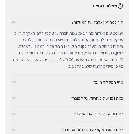
שאלות נפוצות
תוך כמה זמן אקבל את המשלוח?
אנו מציעים משלוח מהיר באמצעות חברת UPS לכל רחבי הארץ תוך יום
עסקים אחד להזמנות המתקבלות עד השעות 11:00-12:00, למעט
אזורים מרוחקים ומעבר לקו הירוק. באזור תל אביב, רמת גן, גבעתיים,
חולון, בת ים ומרכז הארץ, אנו מספקים שירות משלוחים מהיום להיום
להזמנות המתקבלות עד השעה 13:00. לחלופין, ניתן לאסוף את ההזמנה
באופן מיידי מהחנות שלנו בתל אביב.
מתי המשלוח חינם?
ב-BUYIPHONE אנו מציעים משלוח מהיר וחינם לכל רחבי הארץ בכל קנייה
כמה זמן יש לי אחריות על המוצר?
מעל ₪300. השירות מתבצע באמצעות חברת UPS, חברת המשלוחים
המובילה והאמינה בישראל. עבור רכישות בסכום נמוך מ-₪300, המשלוח
כל מוצרי אפל החדשים באתר BUYIPHONE מגיעים עם שנה אחת של
המהיר זמין בעלות נוחה של ₪35 בלבד.
האם אפשר להחזיר את המוצר?
אחריות יבואן רשמית ומלאה, הניתנת למימוש בכל מעבדות השירות
המורשות בישראל. עבור מוצרים שאינם חדשים, תקופת האחריות
כן, ניתן להחזיר מוצר תוך 14 יום מקבלתו בכפוף לתקנון ההחזרות שלנו.
המדויקת מצוינת בצורה ברורה ונגישה בדף המוצר הספציפי. מרכז
האם המוצר מקורי ועם אחריות אמיתית?
חשוב לציין כי לא ניתן לקבל זיכוי עבור מוצרים שנפתחו מאריזתם