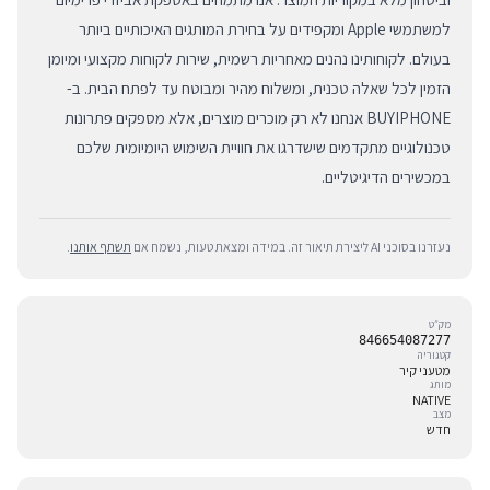
למשתמשי Apple ומקפידים על בחירת המותגים האיכותיים ביותר
בעולם. לקוחותינו נהנים מאחריות רשמית, שירות לקוחות מקצועי ומיומן
הזמין לכל שאלה טכנית, ומשלוח מהיר ומבוטח עד לפתח הבית. ב-
BUYIPHONE אנחנו לא רק מוכרים מוצרים, אלא מספקים פתרונות
טכנולוגיים מתקדמים שישדרגו את חוויית השימוש היומיומית שלכם
במכשירים הדיגיטליים.
נעזרנו בסוכני AI ליצירת תיאור זה. במידה ומצאת טעות, נשמח אם
תשתף אותנו
.
מק״ט
846654087277
קטגוריה
מטעני קיר
מותג
NATIVE
מצב
חדש