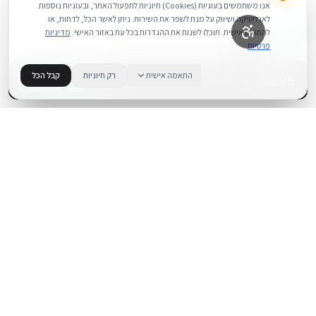
אנו משתמשים בעוגיות (Cookies) חיוניות לתפעול האתר, ובעוגיות נוספות
לאנליטיקה ושיווק על מנת לשפר את השירות. ניתן לאשר הכל, לדחות, או
להתאים אישית. תוכלו לשנות את ההגדרות בכל עת באזור האישי.
מדיניות
פרטיות
299
₪
התאמה אישית
רק חיוניות
קבל הכל
+
−
BUY NOW
1
במלאי
.
BUYIPHONE
משווק מוצרי אפל בישראל. קונים בקליק עם אחריות אמיתית.
א׳–ה׳: 10:00–18:00
לאונרדו דה וינצ׳י 9, תל אביב
מוצרים
שירות