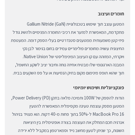
חומרים ועיצוב
המטען עוצב תוך שימוש בטכנולוגיית Gallium Nitride (GaN)
מתקדמת, המאפשרת למזער את רכיבי החומרה הפנימיים ולהשיג גודל
פיזי קטן משמעותית ממטענים סטנדרטיים בעלי הספק דומה. המעטפת
החיצונית עשויה מחומרים פולימריים עמידים בחום בגימור לבן נקי
ויוקרתי, המזוהה עם קו העיצוב המינימליסטי של Native Union.
המבנה הארגונומי שלו מבטיח אחיזה נוחה וחיבור יציב לשקע החשמל,
תוך שהוא תופס מינימום מקום בתיק הנסיעות או על פס השקעים בבית.
פונקציונליות ושימוש יומיומי
הודות להספק של 100W ותמיכה מלאה בתקן Power Delivery (PD),
המטען מספק עוצמת טעינה מקסימלית המאפשרת להטעין
MacBook Pro 16 ל-50% בתוך פחות מ-40 דקות. הוא מצויד בניהול
אנרגיה חכם המחלק את העוצמה בצורה אופטימלית בין היציאות
השונות, כך שניתן לטעון מחשב נייד וסמארטפון במקביל ללא ירידה