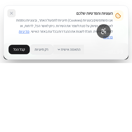
העוגיות והפרטיות שלכם
אנו משתמשים בעוגיות (Cookies) חיוניות לתפעול האתר, ובעוגיות נוספות
לאנליטיקה ושיווק על מנת לשפר את השירות. ניתן לאשר הכל, לדחות, או
להתאים אישית. תוכלו לשנות את ההגדרות בכל עת באזור האישי.
מדיניות
פרטיות
199
₪
התאמה אישית
רק חיוניות
קבל הכל
+
−
BUY NOW
1
במלאי
.
BUYIPHONE
משווק מוצרי אפל בישראל. קונים בקליק עם אחריות אמיתית.
א׳–ה׳: 10:00–18:00