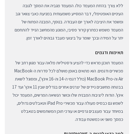
ללא צורך בהזזת המעמד כולו. המעמד מגביה את המסך לגובה
העיניים האופטימלי, דבר המסייע משמעותית במניעת כאבי צוואר וגב
ומשפר את היציבה לאורך יום העבודה. בנוסף, המבנה הפתוח של
המעמד משמש כפתרון קירור פסיבי, המונע מהמחשב הנייד להתחמם
יתר על המידה ובכך שומר על ביצועי מעבד גבוהים לאורך זמן.
תאימות ודגמים
המעמד תוכנן מראש כדי להציע ורסטיליות מלאה עבור מגוון רחב של
מכשירים ודגמים. הוא מתאים באופן מושלם לכל סדרות ה-MacBook
Air וה-MacBook Pro (כולל דגמי ה-14 וה-16 אינץ'), ומסוגל לשאת
בבטחה מחשבים ניידים של יצרנים אחרים בגדלים שבין 11 אינץ' ועד 17
אינץ'. הודות ליציבות המבנית שלו וכושר הנשיאה המרשים, המעמד יכול
לשמש גם כבסיס מעולה עבור מכשירי iPad Pro וטאבלטים גדולים,
במיוחד עבור מעצבים גרפיים או עורכי תוכן המשתמשים בטאבלט
כמסך משני או כמשטח עבודה.
למה כדאי לקנות ב-BUYIPHONE