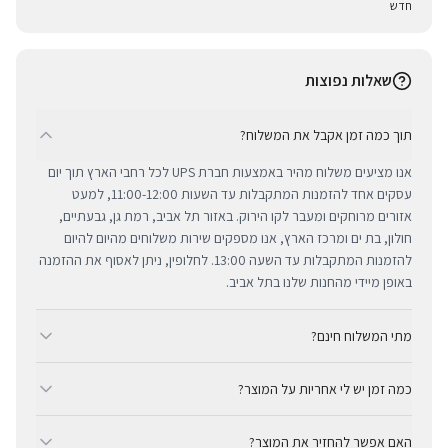
חדש
שאלות נפוצות
תוך כמה זמן אקבל את המשלוח?
אנו מציעים משלוח מהיר באמצעות חברת UPS לכל רחבי הארץ תוך יום
עסקים אחד להזמנות המתקבלות עד השעות 11:00-12:00, למעט
אזורים מרוחקים ומעבר לקו הירוק. באזור תל אביב, רמת גן, גבעתיים,
חולון, בת ים ומרכז הארץ, אנו מספקים שירות משלוחים מהיום להיום
להזמנות המתקבלות עד השעה 13:00. לחלופין, ניתן לאסוף את ההזמנה
באופן מיידי מהחנות שלנו בתל אביב.
מתי המשלוח חינם?
ב-BUYIPHONE אנו מציעים משלוח מהיר וחינם לכל רחבי הארץ בכל קנייה
כמה זמן יש לי אחריות על המוצר?
מעל ₪300. השירות מתבצע באמצעות חברת UPS, חברת המשלוחים
המובילה והאמינה בישראל. עבור רכישות בסכום נמוך מ-₪300, המשלוח
כל מוצרי אפל החדשים באתר BUYIPHONE מגיעים עם שנה אחת של
המהיר זמין בעלות נוחה של ₪35 בלבד.
האם אפשר להחזיר את המוצר?