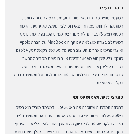
חומרים ועיצוב
המעמד מיוצר מסגסוגת אלומיניום תעופתי ברמה הגבוהה ביותר,
המעניקה לו חוזק ועמידות יוצאי דופן לצד משקל קל יחסית. הגימור
הכסוף (Silver) עבר תהליך אנודיזציה קפדני המקנה לו מרקם מט
המשתלב בצורה מושלמת עם גוף ה-MacBook של חברת Apple
ומוצרי פרימיום אחרים. העיצוב המינימליסטי אינו רק אסתטי, אלא גם
פונקציונלי, שכן הוא מאפשר זרימת אוויר חופשית מסביב למחשב.
רפידות סיליקון איכותיות הממוקמות בבסיס המעמד ובחלקו העליון
מבטיחות אחיזה יציבה ומונעות שריטות או החלקות של המחשב גם בזמן
הקלדה מאומצת.
פונקציונליות ושימוש יומיומי
התכונה המרכזית שהופכת את ה-Elite 360 למעמד מוביל היא בסיס
ה-360 מעלות הייחודי שלו. הבסיס מאפשר לסובב את המחשב הנייד
בצורה חלקה ושקטה לכל כיוון, מה שהופך אותו לאידיאלי עבור שיתוף
מסך עם עמיתים במשרד או התאמת זווית הצפייה במהלך שיחות וידאו