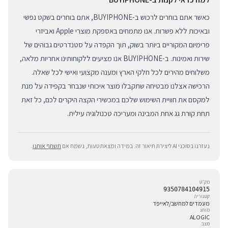
כאשר אתם בוחרים לרכוש ב-BUYIPHONE, אתם בוחרים בשקט נפשי
ובאיכות ללא פשרות. אנו מתמחים באספקת מוצרי Apple ואביזרי
פרימיום המקוריים ביותר בשוק, תוך הקפדה על סטנדרטים גבוהים של
שירות ואמינות. ב-BUYIPHONE אנו מציעים ללקוחותינו אחריות מלאה,
משלוחים מהירים לכל חלקי הארץ ומענה מקצועי ואישי לכל שאלה.
הרכישה אצלנו מבטיחה שתקבלו מוצר איכותי שנבחר בקפידה על מנת
למקסם את חוויית השימוש שלכם במכשירי הקצה היקרים לכם, כל זאת
תחת קורת גג אחת המבינה ומעריכה טכנולוגיה עילית.
נעזרנו בסוכני AI ליצירת תיאור זה. במידה ומצאת טעות, נשמח אם
תשתף אותנו
.
מק״ט
9350784104915
קטגוריה
מעמדים למחשב/לאייפד
מותג
ALOGIC
מצב