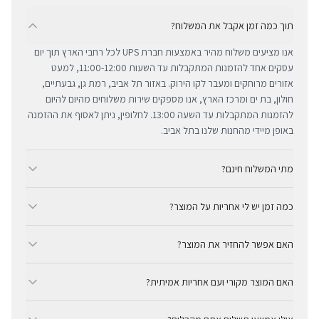
תוך כמה זמן אקבל את המשלוח?
אנו מציעים משלוח מהיר באמצעות חברת UPS לכל רחבי הארץ תוך יום
עסקים אחד להזמנות המתקבלות עד השעות 11:00-12:00, למעט
אזורים מרוחקים ומעבר לקו הירוק. באזור תל אביב, רמת גן, גבעתיים,
חולון, בת ים ומרכז הארץ, אנו מספקים שירות משלוחים מהיום להיום
להזמנות המתקבלות עד השעה 13:00. לחלופין, ניתן לאסוף את ההזמנה
באופן מיידי מהחנות שלנו בתל אביב.
מתי המשלוח חינם?
ב-BUYIPHONE אנו מציעים משלוח מהיר וחינם לכל רחבי הארץ בכל קנייה
כמה זמן יש לי אחריות על המוצר?
מעל ₪300. השירות מתבצע באמצעות חברת UPS, חברת המשלוחים
המובילה והאמינה בישראל. עבור רכישות בסכום נמוך מ-₪300, המשלוח
כל מוצרי אפל החדשים באתר BUYIPHONE מגיעים עם שנה אחת של
המהיר זמין בעלות נוחה של ₪35 בלבד.
האם אפשר להחזיר את המוצר?
אחריות יבואן רשמית ומלאה, הניתנת למימוש בכל מעבדות השירות
המורשות בישראל. עבור מוצרים שאינם חדשים, תקופת האחריות
כן, ניתן להחזיר מוצר תוך 14 יום מקבלתו בכפוף לתקנון ההחזרות שלנו.
המדויקת מצוינת בצורה ברורה ונגישה בדף המוצר הספציפי. מרכז
האם המוצר מקורי ועם אחריות אמיתית?
חשוב לציין כי לא ניתן לקבל זיכוי עבור מוצרים שנפתחו מאריזתם
השירות המקצועי שלנו עומד לרשותך תמיד כדי להעניק מענה מהיר
המקורית או כאלו שנעשה בהם שימוש. ההחזר הכספי יבוצע באמצעי
בהחלט. BUYIPHONE היא יבואן רשמי ומשווק מורשה. כל המוצרים
ומכבד לכל צורך.
התשלום המקורי, בתנאי שהמוצר נותר במצבו החדש והמקורי.