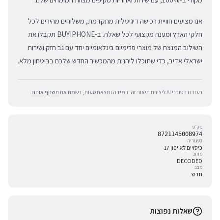
אנו מציעים חוויית רכישה דיגיטלית מתקדמת, משלוחים מהירים לכל
חלקי הארץ ומענה מקצועי לכל שאלה. ב-BUYIPHONE תקבלו את
השילוב המנצח של מוצרי פרימיום בינלאומיים יחד עם גב חזק ושירות
ישראלי אדיב, כדי שתוכלו ליהנות מהמכשיר החדש שלכם בביטחון מלא.
נעזרנו בסוכני AI ליצירת תיאור זה. במידה ומצאת טעות, נשמח אם
תשתף אותנו
.
מק״ט
8721145008974
קטגוריה
כיסויים לאייפון 17
מותג
DECODED
מצב
חדש
שאלות נפוצות