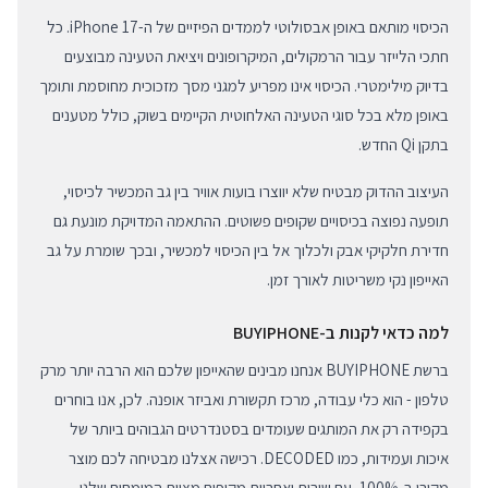
הכיסוי מותאם באופן אבסולוטי לממדים הפיזיים של ה-iPhone 17. כל
חתכי הלייזר עבור הרמקולים, המיקרופונים ויציאת הטעינה מבוצעים
בדיוק מילימטרי. הכיסוי אינו מפריע למגני מסך מזכוכית מחוסמת ותומך
באופן מלא בכל סוגי הטעינה האלחוטית הקיימים בשוק, כולל מטענים
בתקן Qi החדש.
העיצוב ההדוק מבטיח שלא יווצרו בועות אוויר בין גב המכשיר לכיסוי,
תופעה נפוצה בכיסויים שקופים פשוטים. ההתאמה המדויקת מונעת גם
חדירת חלקיקי אבק ולכלוך אל בין הכיסוי למכשיר, ובכך שומרת על גב
האייפון נקי משריטות לאורך זמן.
למה כדאי לקנות ב-BUYIPHONE
ברשת BUYIPHONE אנחנו מבינים שהאייפון שלכם הוא הרבה יותר מרק
טלפון - הוא כלי עבודה, מרכז תקשורת ואביזר אופנה. לכן, אנו בוחרים
בקפידה רק את המותגים שעומדים בסטנדרטים הגבוהים ביותר של
איכות ועמידות, כמו DECODED. רכישה אצלנו מבטיחה לכם מוצר
מקורי ב-100%, עם שירות ואחריות מקיפים מצוות המומחים שלנו.