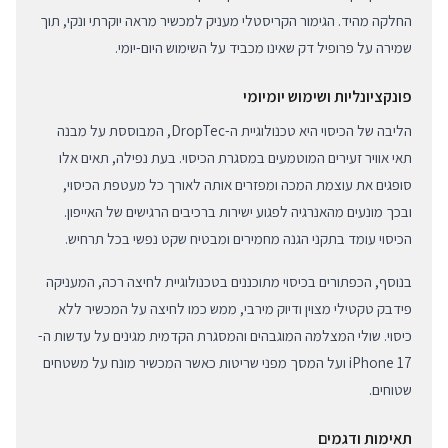
החלקה מהיד. הגימור הקריסטלי מעניק למכשיר מראה יוקרתי ונקי, תוך
שמירה על פרופיל דק שאינו מכביד על השימוש היום-יומי.
פונקציונליות ושימוש יומיומי
הליבה של הכיסוי היא טכנולוגיית ה-DropTec, המבוססת על מבנה
תאי אוויר זעירים המוטמעים במסגרת הכיסוי. בעת נפילה, תאים אלו
סופגים את עוצמת המכה ומפזרים אותה לאורך כל מעטפת הכיסוי,
ובכך מונעים מהאנרגיה לפגוע ישירות ברכיבים הרגישים של האייפון.
הכיסוי עומד בתקני הגנה מחמירים ומבטיח שקט נפשי בכל תרחיש.
בנוסף, הכפתורים בכיסוי מתוכננים בטכנולוגיית לחיצה רכה, המעניקה
פידבק טקטילי מצוין ודיוק מירבי, ממש כמו לחיצה על המכשיר ללא
כיסוי. שולי המצלמה המוגבהים והמסגרת הקדמית מגינים על עדשות ה-
iPhone 17 ועל המסך מפני שריטות כאשר המכשיר מונח על משטחים
שטוחים.
תאימות ודגמים