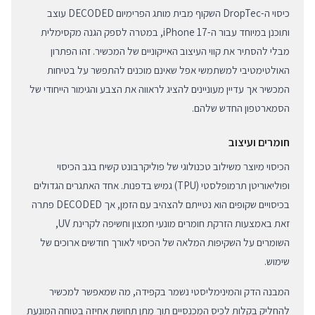
כיסוי ה-DropTec השקוף מבית מותג הפרימיום DECODED עוצב
ותוכנן במיוחד עבור ה-iPhone 17, במטרה לספק הגנה מקסימלית
מבלי להסתיר את קווי העיצוב האייקוניים של המכשיר. זהו הפתרון
האולטימטיבי למשתמשי אפל שאינם מוכנים להתפשר על בטיחות
המכשיר אך עדיין מעוניינים להציג לראווה את הצבע והגימור הייחודי של
הסמארטפון החדש שלהם.
חומרים ועיצוב
הכיסוי מיוצר משילוב טכנולוגי של פוליקרבונט קשיח בגב הכיסוי
ופוליאוריטן תרמופלסטי (TPU) גמיש בדפנות. אחד האתגרים הגדולים
בכיסויים שקופים הוא נטייתם להצהיב עם הזמן, אך DECODED פתרה
זאת באמצעות הזרקת חומרים מונעי חמצון וחשיפה לקרינת UV,
השומרים על השקיפות המלאה של הכיסוי לאורך חודשים ארוכים של
שימוש.
המבנה הדק והמינימליסטי נשמר בקפידה, מה שמאפשר למכשיר
להחליק בקלות לכיס המכנסיים תוך מתן תחושת אחיזה בטוחה המונעת