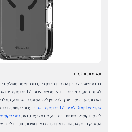
תאימות ודגמים
דגם ספציפי זה תוכנן הנדסית באופן בלעדי ובהתאמה מושלמת למ
לפתחי הטעינה ולכפתורים של מכשי
והאיכותי אך בגימור שקוף לחלוטין ללא המסגרת השחורה, תוכלו 
שקוף DropTec לאייפון 17 פרו מקס - שקוף
. עבור לקוחות או בנ
לדגמים קומפקטיים יותר בסדרה, אנו מציעים גם את
כיסוי שקוף DropTec לאייפון 17 Air - שחור
המספק בדיוק את אותה רמת הגנה צבאית ואיכות חומרים ללא פשר