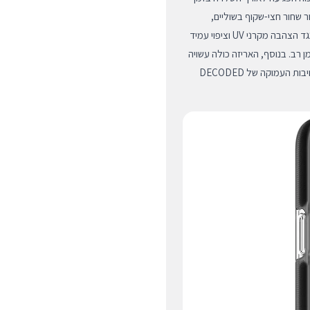
 שחור חצי-שקוף בשוליים,
המעניק מראה מודרני, ספורטיבי ונקי. הודות לטכנולוגיה חדשנית נגד הצהבה מקרני UV וציפוי עמיד
ן רב. בנוסף, האריזה כולה עשויה
מחומרים ממוחזרים וללא פלסטיק כלל, כחלק בלתי נפרד מהמחויבות העמוקה של DECODED