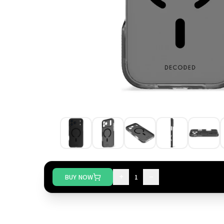
+
−
BUY NOW
1