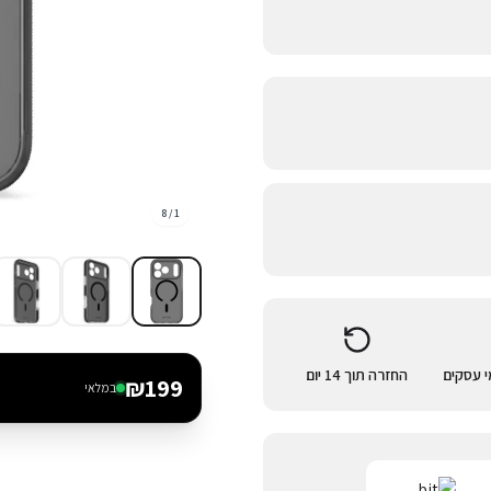
8
/
1
החזרה תוך 14 יום
₪
199
במלאי