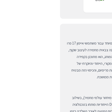
הכירו את כיסוי ה-DropTec החדשני מבית DECODED המיועד במיוחד עבור משתמשי אייפון 17 פרו
גנה צבאית מחמירה לעיצוב שקוף,
הראשון מסוגו של המותג, הוא מתוכנן בקפידה
י, הייחודי והיוקרתי של
רימיום, והכיסוי הזה מבטיח
ית ממושכת.
Dr מיוצר מפוליקרבונט ממוחזר באישור GRS (תקן מיחזור עולמי מחמיר), בשילוב
מסגרת פנימית עשויה TPU גמיש וסופג זעזועים. דפנות ה-DropTec הייחודיות פותחו בטכנולוגיה
ח הפגיעה לאורך השלדה בזמן