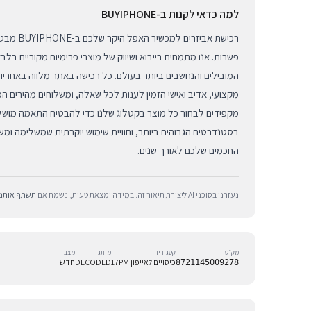
למה כדאי לקנות ב-BUYIPHONE
רכישת אביזר
פשרות. אנו מתמחים בייבוא ושיווק של מוצרי פרימיום מקוריים בלב
המובילים והנחשבים ביותר בעולם. כל רכישה באתר מלווה באחריו
מקצועי, אדיב ואישי הזמין לענות לכל שאלה, ומשלוחים מהירים ה
מקפידים לבחור כל מוצר בקטלוג שלנו כדי להבטיח התאמה מושלמת
בסטנדרטים הגבוהים ביותר, וחוויית שימוש יוקרתית שמשלימה ומ
החכמים שלכם לאורך שנים.
נעזרנו בסוכני AI ליצירת תיאור זה. במידה ומצאת טעות, נשמח אם
תשתף אותנו
מק״ט
קטגוריה
מותג
מצב
כיסויים לאייפון 17PM
DECODED
חדש
8721145009278