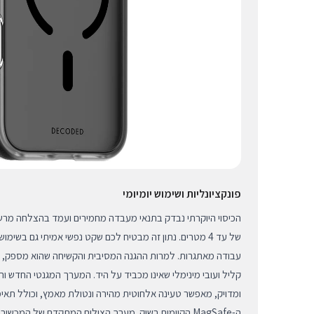
פונקציונליות ושימוש יומיומי
הכיסוי היוקרתי נבדק בתנאי מעבדה מחמירים ועמד בהצלחה מרשי
של עד 4 מטרים. נתון זה מבטיח לכם שקט נפשי אמיתי גם בשימוש
עבודה מאתגרות. למרות ההגנה המסיבית והקשיחה שהוא מספק, 
קליל ועובי מינימלי שאינו מכביד על היד. המערך המגנטי החדש וה
ומדויק, מאפשר טעינה אלחוטית מהירה ונטולת מאמץ, וכולל תאי
ה-MagSafe הקיימים בשוק. מערך הצילום המתקדם של המכש