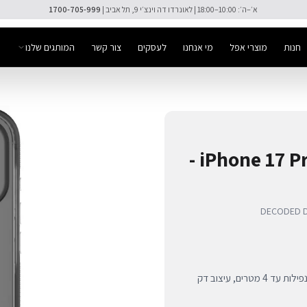
🚚 משלוח מהיר חינם מעל ₪300
חנות
מוצרי אפל
מי אנחנו
לעסקים
צור קשר
המותגים שלנו
כיסוי DropTec שקוף ל-iPhone 17 Pro Max -
DECODED Dr
כיסוי שקוף יוקרתי לאייפון 17 פרו מקס המשלב הגנה צבאית מפני נפילות עד 4 מטרים, עיצוב דק