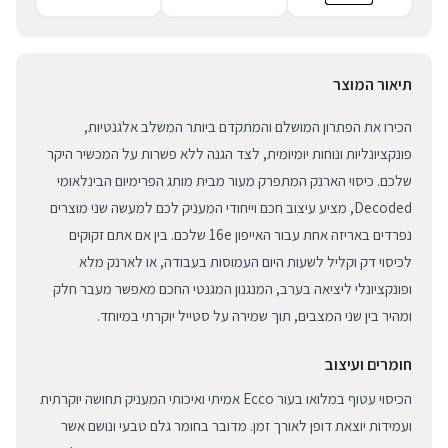
תיאור המוצר
הכירו את הפתרון המושלם והמתקדם ביותר המשלב אלגנטיות,
פונקציונליות ונוחות יומיומית, לצד הגנה ללא פשרות על המכשיר היקר
שלכם. כיסוי הארנק המתפרק מעור מבית מותג הפרימיום הבינלאומי
Decoded, מציע עיצוב חכם וייחודי המעניק לכם למעשה שני מוצרים
נפרדים באריזה אחת עבור האייפון 16e שלכם. בין אם אתם זקוקים
לכיסוי דק וקליל לשעות היום העמוסות בעבודה, או לארנק מלא
ופונקציונלי ליציאה בערב, המנגנון המגנטי החכם מאפשר מעבר חלק
ומהיר בין שני המצבים, תוך שמירה על סטייל יוקרתי במיוחד.
חומרים ועיצוב
הכיסוי עטוף במלואו בעור Ecco אמיתי ואיכותי המעניק תחושה יוקרתית
ועמידות יוצאת דופן לאורך זמן. מדובר בחומר גלם טבעי ונושם אשר