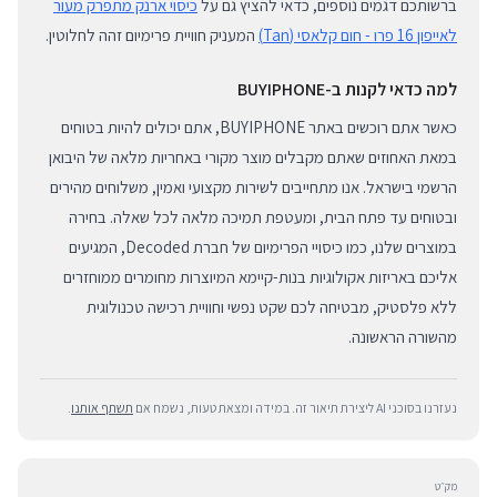
ברשותכם דגמים נוספים, כדאי להציץ גם על
כיסוי ארנק מתפרק מעור
לאייפון 16 פרו - חום קלאסי (Tan)
המעניק חוויית פרימיום זהה לחלוטין.
למה כדאי לקנות ב-BUYIPHONE
כאשר אתם רוכשים באתר BUYIPHONE, אתם יכולים להיות בטוחים
במאת האחוזים שאתם מקבלים מוצר מקורי באחריות מלאה של היבואן
הרשמי בישראל. אנו מתחייבים לשירות מקצועי ואמין, משלוחים מהירים
ובטוחים עד פתח הבית, ומעטפת תמיכה מלאה לכל שאלה. בחירה
במוצרים שלנו, כמו כיסויי הפרימיום של חברת Decoded, המגיעים
אליכם באריזות אקולוגיות בנות-קיימא המיוצרות מחומרים ממוחזרים
ללא פלסטיק, מבטיחה לכם שקט נפשי וחוויית רכישה טכנולוגית
מהשורה הראשונה.
נעזרנו בסוכני AI ליצירת תיאור זה. במידה ומצאת טעות, נשמח אם
תשתף אותנו
.
מק״ט