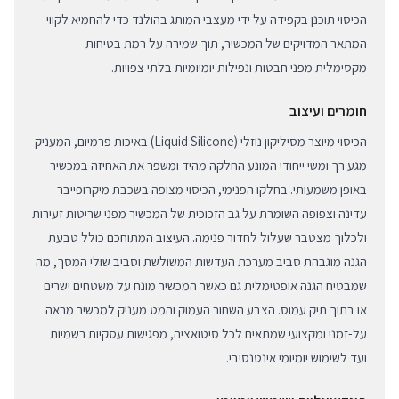
הכיסוי תוכנן בקפידה על ידי מעצבי המותג בהולנד כדי להחמיא לקווי
המתאר המדויקים של המכשיר, תוך שמירה על רמת בטיחות
מקסימלית מפני חבטות ונפילות יומיומיות בלתי צפויות.
חומרים ועיצוב
הכיסוי מיוצר מסיליקון נוזלי (Liquid Silicone) באיכות פרמיום, המעניק
מגע רך ומשי ייחודי המונע החלקה מהיד ומשפר את האחיזה במכשיר
באופן משמעותי. בחלקו הפנימי, הכיסוי מצופה בשכבת מיקרופייבר
עדינה וצפופה השומרת על גב הזכוכית של המכשיר מפני שריטות זעירות
ולכלוך מצטבר שעלול לחדור פנימה. העיצוב המתוחכם כולל טבעת
הגנה מוגבהת סביב מערכת העדשות המשולשת וסביב שולי המסך, מה
שמבטיח הגנה אופטימלית גם כאשר המכשיר מונח על משטחים ישרים
או בתוך תיק עמוס. הצבע השחור העמוק והמט מעניק למכשיר מראה
על-זמני ומקצועי שמתאים לכל סיטואציה, מפגישות עסקיות רשמיות
ועד לשימוש יומיומי אינטנסיבי.