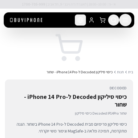
לג לתוכן הראשי
🚚 משלוח מהיר חינם מעל ₪300
בית
חנות
כיסוי סיליקון Decoded ל-iPhone 14 Pro - שחור
DECODED
כיסוי סיליקון Decoded ל-iPhone 14 Pro -
שחור
כיסוי סיליקון Decoded IP14Pro שחור
כיסוי סיליקון פרימיום מבית Decoded ל-iPhone 14 Pro בשחור. הגנה
מתקדמת, תמיכה מלאה ב-MagSafe וגימור משי יוקרתי.