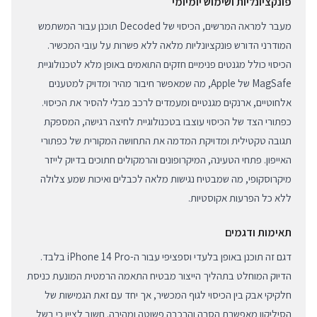
פונקציונליות ושימוש יומיומי
מעבר למראה המרשים, הכיסוי של Decoded תוכנן עבור המשתמש
המודרני הדורש פונקציונליות מלאה ללא פשרות על עובי המכשיר.
הכיסוי כולל מגנטים פנימיים חזקים התואמים באופן מלא לטכנולוגיית
MagSafe של Apple, מה שמאפשר חיבור מהיר ומדויק למטענים
אלחוטיים, ארנקים מגנטיים ומעמדים לרכב מבלי להסיר את הכיסוי.
כפתורי הצד של הכיסוי עוצבו בטכנולוגיית לחיצה רגישה, המספקת
תגובה טקטילית ומדויקת המדמה את התחושה המקורית של כפתורי
האייפון. פתחי הטעינה, המיקרופונים והרמקולים חתוכים בדיוק לייזר
מיקרוסקופי, מה שמבטיח נגישות מלאה לכבלים ואיכות שמע צלולה
ללא כל הפרעות אקוסטיות.
תאימות ודגמים
דגם זה תוכנן באופן בלעדי וספציפי עבור ה-iPhone 14 Pro בלבד.
הדיוק המוחלט בתהליך הייצור מבטיח התאמה הרמטית המונעת כניסת
חלקיקי אבק בין הכיסוי לגוף המכשיר, אך יחד עם זאת הגמישות של
הסיליקון מאפשרת הסרה והרכבה פשוטה ומהירה. חשוב לציין כי בשל