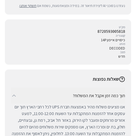
נעזרנו בסוכני AI ליצירת תיאור זה. במידה ומצאת טעות, נשמח אם
תשתף אותנו
.
מק״ט
8720593005818
קטגוריה
כיסויים אייפון 14P
מותג
DECODED
מצב
חדש
שאלות נפוצות
תוך כמה זמן אקבל את המשלוח?
אנו מציעים משלוח מהיר באמצעות חברת UPS לכל רחבי הארץ תוך יום
עסקים אחד להזמנות המתקבלות עד השעות 11:00-12:00, למעט
אזורים מרוחקים ומעבר לקו הירוק. באזור תל אביב, רמת גן, גבעתיים,
חולון, בת ים ומרכז הארץ, אנו מספקים שירות משלוחים מהיום להיום
להזמנות המתקבלות עד השעה 13:00. לחלופין, ניתן לאסוף את ההזמנה