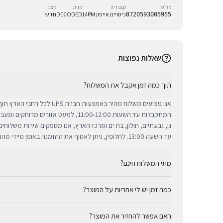
מק״ט
קטגוריה
מותג
מצב
כיסויים אייפון 14PM
DECODED
חדש
8720593005955
שאלות נפוצות
תוך כמה זמן אקבל את המשלוח?
אנו מציעים משלוח מהיר באמצעות חברת 
המתקבלות עד השעות 11:00-12:00, למעט אזורי
גן, גבעתיים, חולון, בת ים ומרכז הארץ, אנו מספקים שירות משלוח
עד השעה 13:00. לחלופין, ניתן לאסוף את ההזמנה באופן מיידי מהחנות שלנו בתל אביב.
מתי המשלוח חינם?
כמה זמן יש לי אחריות על המוצר?
באמצעות חברת UPS, חברת המשלוחים המובילה והאמינה בי
מ-₪300, המשלוח המהיר זמין בעלות נוחה של ₪35 בלבד.
כל מוצרי אפל החדשים באתר BUYIPHONE מ
האם אפשר להחזיר את המוצר?
הניתנת למימוש בכל מעבדות השירות המורשות בישראל. עבור מוצר