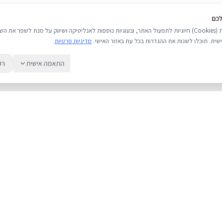
לכם
אנו משתמשים בעוגיות (Cookies) חיוניות לתפעול האתר, ובעוגיות נוספות לאנליטיקה ושיווק על מנת לשפר 
שית. תוכלו לשנות את ההגדרות בכל עת באזור האישי.
מדיניות פרטיות
התאמה אישית
רק
שירות
מדריכים
אודות
מחירי אייפון
צור קשר
אייפון או אנדרואי
מאמרים ומדריכים
כל מה שחשוב לד