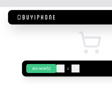
+
−
BUY NOW
1