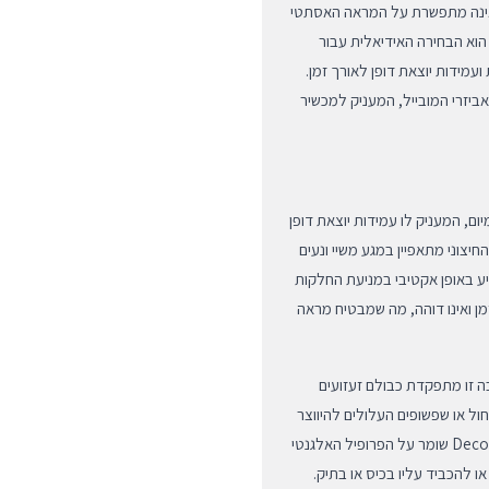
רש הגנה שאינה מתפשרת על המראה האסתטי
Decoded בצבע שחור קלאסי הוא הבחירה האידיאלית עבור
עמידות יוצאת דופן לאורך זמן.
ביזרי המובייל, המעניק למכשיר
Liquid Si) איכותי בדרגת פרימיום, המעניק לו עמידות יוצאת דופן
יצוני מתאפיין במגע משיי ונעים
ר אלא גם מסייע באופן אקטיבי במניעת החלקות
ן ואינו דוהה, מה שמבטיח מראה
בה זו מתפקדת כבולם זעזועים
חול או שפשופים העלולים להיווצר
כתוצאה מחיכוך בתוך הכיסוי. העיצוב המינימליסטי והדק של Decoded שומר על הפרופיל האלגנטי