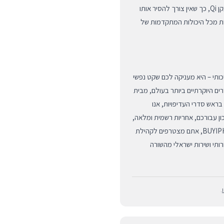
השונים של הטלפון. הכיסוי תומך באופן מלא בטעינה אלחוטית בתקן Qi, כך שאין צורך להסיר אותו
ות מכל היכולות המתקדמות של
למוצר איכותי – היא מעניקה לכם שקט נפשי
של מוצרי Apple המקוריים והאביזרים היוקרתיים ביותר בעולם, מבית
 חווית הלקוח בראש סדרי העדיפויות, אנו
ן עבורכם, אחריות רשמית ומלאה,
ומערך הפצה מהיר ויעיל לכל חלקי הארץ. כשאתם קונים ב-BUYIPHONE, אתם מצטרפים לקהילת
ותי ושירות ישראלי מהשורה
.