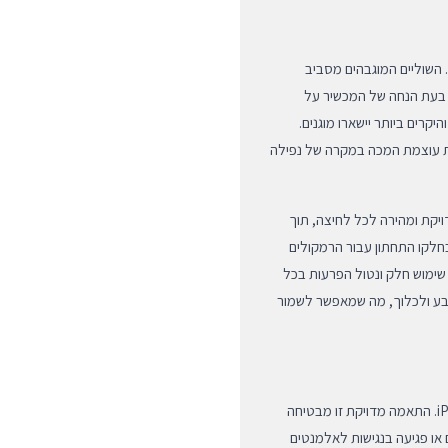
, הכיסוי מציע הגנה מקיפה של 360 מעלות. השוליים המוגבהים מסביב
ב מסך ה-OLED מבטיחים שגם בעת הנחה של המכשיר על
קרים ביותר יישארו מוגנים.
ת עוצמת המכה במקרה של נפילה
ויקת ומהירה לכל לחיצה, תוך
חלקו התחתון עבור הרמקולים
שימוש חלק ונטול הפרעות בכל
אצבע ולכלוך, מה שמאפשר לשמור
דגם זה תוכנן ספציפית ובאופן בלעדי עבור ה-iPhone 14 Pro Max. התאמה מדויקת זו מבטיחה
או פגיעה בנגישות לאלמנטים