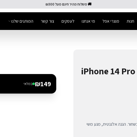
🚚 משלוח מהיר חינם מעל ₪300
חנות
מוצרי אפל
מי אנחנו
לעסקים
צור קשר
המותגים שלנו
קון Decoded ל-iPhone 14 Pro Max
₪
149
במלאי
י סיליקון פרימיום מבית Decoded ל-iPhone 14 Pro Max בשחור. הגנה אלגנטית, מגע משי