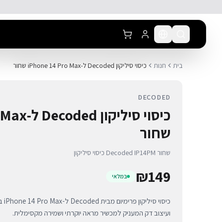
לג לתוכן הראשי
בית
חנות
כיסוי סיליקון Decoded ל-iPhone 14 Pro Max שחור
DECODED
כיסוי סילי
שחור
כיסוי סיליקון Decoded IP14PM שחור
₪
149
במלאי
כיסו
ועיצוב דק המעניק למכשיר מראה יוקרתי ושמירה מקסימלית.