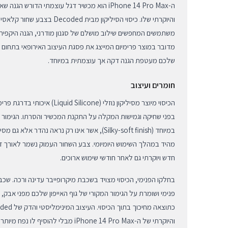
ה-iPhone 14 Pro Max הוא מכשיר דגל עוצמתי הדו
והיוקרתי שלו. כיסוי הסיליקון מבית 
משתמשים המחפשים שילוב מושלם של סגנון מודרני, הגנה היקפית ו
מדובר במוצר פרימיום המייצג את פסגת העיצוב האירופאי בתחום א
שלכם מעטפת הגנה דקה אך עוצמתית במיוחד.
חומרים ועיצוב
הכיסוי מיוצר מסיליקון נוזלי (licone
בפני שחיקה וגמישות המקלה על התקנת המכשיר והסרתו. הגימור הח
במיוחד (Silky-soft finish), אשר אינו רק נראה נהד
מהיד במהלך השימוש היומיומי. צבע השחור העמוק נשמר לאורך זמ
חדש ויוקרתי גם לאחר חודשי שימוש ארוכים.
בחלקו הפנימי, הכיסוי מצויד בשכבת מיקרופייבר עדינה ורכה. שכ
פנימי ושומרת על הגימור המקורי של גוף האייפון שלכם מפני אבק, 
והיוקרתי של ה-iPhone 14 Pro Max מבלי להוסיף לו נפח מיותר או להכביד עליו בכיס או בתיק.