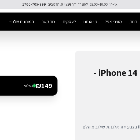
🚚 משלוח מהיר חינם מעל ₪300
חנות
מוצרי אפל
מי אנחנו
לעסקים
צור קשר
המותגים שלנו
כיסוי סיליקון Decoded ל-iPhone 14 Plus -
₪
149
במלאי
כיסוי סיליקון פרימיום מבית DECODED למכשיר iPhone 14 Plus בצבע ירוק אלגנטי. שילוב מושלם