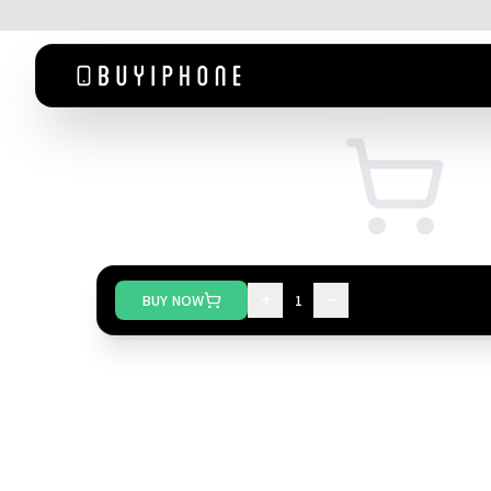
+
−
BUY NOW
1