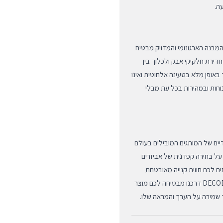
ה.
י זה תוכנן באופן ייעודי ובלעדי עבור דגם ה-iPhone 14 Plus. המבנה הארגונומי והמדויק מבטיח
ירת חלקיקי אבק ולכלוך בין
 באופן מלא בטעינה אלחוטית ואינו
חות ובמהירות בכל עת מבלי
ריים ובלעדיים של המותגים המובילים בעולם
ם על בחירה קפדנית של אביזרים
ם לכם חווית קנייה מאובטחת
ומשלוח מהיר עד פתח הבית לכל רחבי הארץ. בחירה במוצרי DECODED דרכנו מבטיחה לכם מוצר
 שמירה על הערך והמראה שלו.