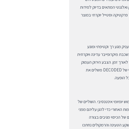
 ואלגנטי המתאים בדיוק למידות
פרקטיקה וסטייל יוקרתי במוצר
Liquid ) איכותי במיוחד, המעניק מגע רך וקטיפתי ומונע
כבת מיקרופייבר עדינה ויוקרתית
לאורך זמן. הצבע הירוק העמוק
מעניק למכשיר מראה רענן ומתוחכם, בעוד שהעיצוב המינימליסטי של DECODED משלים את
יומיומי אינטנסיבי. השוליים של
ת האחורי כדי להגן עליהם מפני
 של הכיסוי מגיבים בצורה
קע הטעינה והרמקולים נחתכו