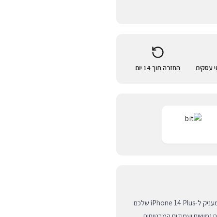
החזרה תוך 14 יום
הכירו את כיסוי הסיליקון האיכותי של מותג היוקרה DECODED, המעניק ל-iPhone 14 Plus שלכם
 גמישים ועמידים המבטיחים