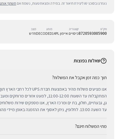
נעזרנו בסוכני AI ליצירת תיאור זה. במידה ומצאת טעות, נשמח אם
תשתף אותנו
מק״ט
קטגוריה
מותג
מצב
כיסויים אייפון 14PL
DECODED
חדש
8720593005900
שאלות נפוצות
תוך כמה זמן אקבל את המשלוח?
אנו מציעים משלוח מהיר באמצעות חברת 
המתקבלות עד השעות 11:00-12:00, למעט אזורי
גן, גבעתיים, חולון, בת ים ומרכז הארץ, אנו מספקים שירות משלוח
עד השעה 13:00. לחלופין, ניתן לאסוף את ההזמנה באופן מיידי מהחנות שלנו בתל אביב.
מתי המשלוח חינם?