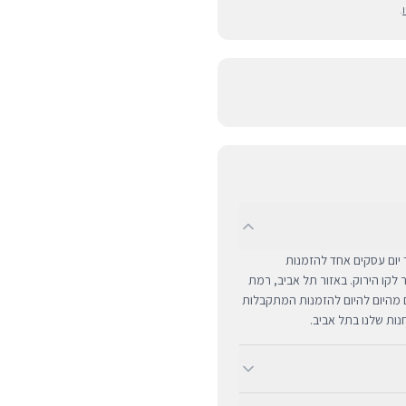
.
UPS לכל רחבי הארץ תוך יום עסקים אחד להזמנות
ם מרוחקים ומעבר לקו הירוק. באזור תל אביב, רמת
ים מהיום להיום להזמנות המתקבלות
ב-BUYIPHONE אנו מציעים משלוח מהיר וחינם לכל רחבי הארץ בכל קנייה מעל ₪300. השירות מתבצע