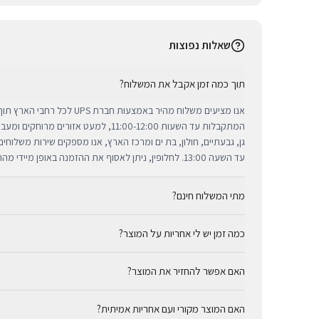
שאלות נפוצות
תוך כמה זמן אקבל את המשלוח?
אנו מציעים משלוח מהיר באמצעות חברת 
המתקבלות עד השעות 11:00-12:00, למעט אזורי
גן, גבעתיים, חולון, בת ים ומרכז הארץ, אנו מספקים שירות משלוח
עד השעה 13:00. לחלופין, ניתן לאסוף את ההזמנה באופן מיידי מהחנות שלנו בתל אביב.
מתי המשלוח חינם?
כמה זמן יש לי אחריות על המוצר?
באמצעות חברת UPS, חברת המשלוחים המובילה והאמינה בי
מ-₪300, המשלוח המהיר זמין בעלות נוחה של ₪35 בלבד.
כל מוצרי אפל החדשים באתר BUYIPHONE מ
האם אפשר להחזיר את המוצר?
הניתנת למימוש בכל מעבדות השירות המורשות בישראל. עבור מוצר
המדויקת מצוינת בצורה ברורה ונגישה בדף המוצר הספציפי. מרכז ה
כן, ניתן להחזיר מוצר תוך 14 יום מקבלתו בכפוף לתקנון
לרשותך תמיד כדי להעניק מענה מהיר ומכבד לכל צורך.
האם המוצר מקורי ועם אחריות אמיתית?
זיכוי עבור מוצרים שנפתחו מאריזתם המקורית או כאלו שנעשה בהם 