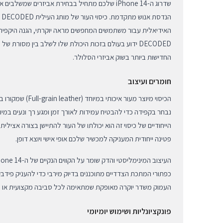
שדרוג ה-iPhone 14 שלכם מתחיל בבחירת אביזרים שמ
הנ
האידיאלית עבור משתמשים המחפשים מראה יוקרתי, הגנה היקפית ו
DECODED ידוע בעולם בזכות היכולת שלו לשלב בין מסורת של
החדישות ביותר בשוק אביזרי הסלולר.
חומרים ועיצוב
הכיסוי מיוצר מעור איכו
נבחר בקפידה כדי להבטיח עמידות לאורך זמן ומגע רך ונעים במיו
הייחודיים של כיסוי זה הוא יכולתו של העור להתיישן בצורה אצילי
פטינה ייחודית המעניקה למכשיר שלכם אופי אישי ויוצא דופן.
כפתורי המתכת הצדדיים מתוכננים בדיוק מירבי כדי להעניק פידבק 
העמוק משדר יוקרה מאופקת שמתאימה לכל סביבה מקצועית או יו
פונקציונליות ושימוש יומיומי