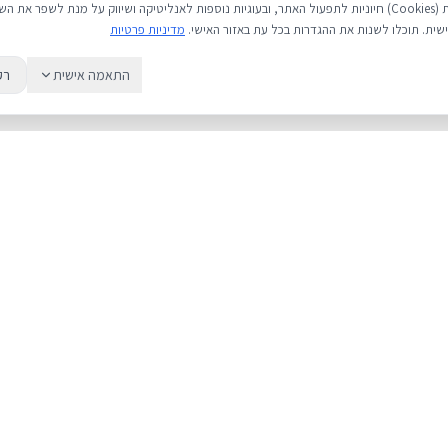
אנו משתמשים בעוגיות (Cookies) חיוניות לתפעול האתר, ובעוגיות נוספות לאנליטיקה ושיווק על מנת לשפר 
שית. תוכלו לשנות את ההגדרות בכל עת באזור האישי.
מדיניות פרטיות
התאמה אישית
רק
שירות
מדריכים
אודות
מחירי אייפון
צור קשר
אייפון או אנדרואי
מאמרים ומדריכים
כל מה שחשוב לד
ביקורות
גיבוי iCloud
תיקון אייפון
קנייה בטוחה