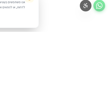
לדחות, או להתאים אי
BUYIPHONE
.
מוצרים
iPhone
משווק מוצרי אפל בישראל. קונים בקליק
עם אחריות אמיתית.
Mac
iPad
א׳–ה׳: 10:00–18:00
לאונרדו דה וינצ׳י 9, תל אביב
AirPods
Watch