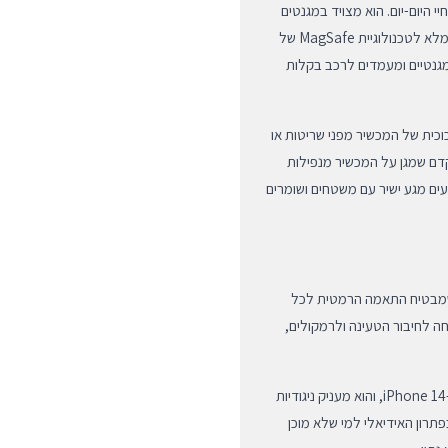
 היום-יום. הוא מצויד במגנטים
חזקים המובנים בתוך מבנה הכיסוי, מה שהופך אותו לתואם באופן מלא לטכנולוגיית MagSafe של
 מגנטיים ומעמדים לרכב בקלות
וכית של המכשיר מפני שריטות או
דם שמגן על המכשיר מנפילות
ים מגע ישיר עם משטחים ושומרים
ונדס באופן ספציפי עבור דגם ה-iPhone 14, מה שמבטיח התאמה הרמטית לכל
חה לחיבור הטעינה ולרמקולים,
הצבע הכחול הייחודי נבחר כדי להשלים את פלטת הצבעים של ה-iPhone 14, והוא מעניק ניגודיות
תרון האידיאלי למי שלא מוכן