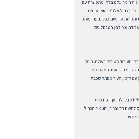
שלבים איכות חומרי גלם בלתי מתפשרת עם
דסת אנוש מתקדמת. כיסוי העור של מותג העילית DECODED בצבע כחול אלגנטי הוא הבחירה
תחושת פרימיום בכל נגיעה. מותג
 עבודת עור לבין הטכנולוגיות
תי במיוחד (Full-grain leather) שמקורו בבתי העיבוד הטובים בעולם. העור
חד בכף היד. אחד המאפיינים
ת; עם הזמן, העור מפתח שכבת
העיצוב המינימליסטי והדק שומר על הקווים הנקיים של ה-iPhone 14 מבלי להוסיף נפח מיותר.
לחיצה חד וברור, והגימור הכחול
מיומית.