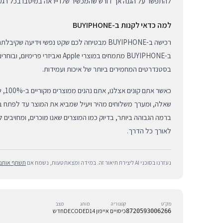
להתפשר על הגנה אך דורש שהמכשיר שלו ייראה במיטבו בכל רגע נ
למה כדאי לקנות ב-BUYIPHONE
רכישה ב-BUYIPHONE מבטיחה לכם שקט נפשי וידיעה 
ב-BUYIPHONE מתמחים במוצרי Apple ואבי
בסטנדרטים המחמירים ביותר של איכות ועמידות.
כאשר 
שאלה, ומערך משלוחים מהיר ויעיל שמביא את המוצר עד לפתח ביתכ
ברמה הגבוהה ביותר, בדיוק כמו המוצרים שאנו מוכרים, ומחויבים
לאורך כל הדרך.
נעזרנו בסוכני AI ליצירת תיאור זה. במידה ומצאת טעות, נשמח אם
תשתף אותנו
מק״ט
קטגוריה
מותג
מצב
כיסויים אייפון 14
DECODED
חדש
8720593006266