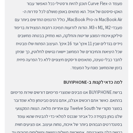
מעמד ה-Curve Flex תוכנן להיות ורסטילי ככל האפשר עבור
האקו-סיסטם של אפל. הוא מתאים באופן מושלם לכל סדרות ה-
MacBook Air וה-MacBook Pro, כולל הדגמים החדשים ביותר עם
מעבדי M1, M2 ו-M3. הודות לזרועות תמיכה רחבות המצוידות בריפוד
סיליקון איכותי המונע שריטות והחלקה, הוא מחזיק בבטחה מחשבים
ניידים בגדלים שבין 11 אינץ' ועד 16 אינץ'. העיצוב הפתוח שלו מבטיח
שכל היציאות והחיבורים של המחשב יישארו נגישים לחלוטין, כך שניתן
לחבר כבלי טעינה, מתאמים ודיסקים חיצוניים ללא כל הפרעה פיזית
בזמן שהמחשב מונח על המעמד.
למה כדאי לקנות ב-BUYIPHONE
ברשת BUYIPHONE אנו מבינים שמוצרי פרימיום דורשים שירות פרימיום
בהתאם. כאשר אתם רוכשים אצלנו, אתם נהנים מביטחון מלא שמדובר
במוצר מקורי של Twelve South עם אחריות מלאה. הצוות המקצועי
שלנו בוחן בקפידה כל אביזר שנכנס למלאי כדי להבטיח שהוא עומד
בסטנדרטים הגבוהים ביותר של איכות, נוחות ועיצוב. אנו מציעים חווית
רכישה קלה ומאובטחת, אפשרויות תשלום גמישות ומשלוחים מהירים עד