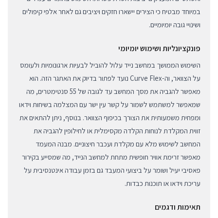
במיוחד מבטיח כי הצירים יישארו חזקים ויציבים גם לאחר אלפי קיפולים
ושינויי גובה יומיומיים.
פונקציונליות ושימוש יומיומי
השימוש הממושך במחשב נייד עלול להוביל לבעיות ארגונומיות ולעומס
על הצוואר, וה-Curve Flex נועד לפתור בדיוק את האתגר הזה. הוא
מאפשר להגביה את מסך המחשב עד לגובה של 55 סנטימטרים, מה
שמאפשר למשתמש לשמור על קשר עין ישר עם המצלמה בשיחות וידאו
ומפחית משמעותית את הצורך בכיפוף הצוואר. בנוסף, ניתן להתאים את
זווית המקלדת לנוחות הקלדה מקסימלית או לחילופין להגביה את
המחשב לשימוש מלא עם מקלדת ועכבר חיצוניים. מבנה המעמד
מאפשר זרימת אוויר חופשית מתחת למחשב הנייד, מה שמסייע בקירור
פאסיבי יעיל ושומר על ביצועי המעבד גם בזמן עבודה אינטנסיבית על
עריכת וידאו או תוכנות כבדות.
תאימות ודגמים