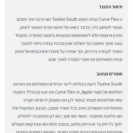
תיאור המוצר
ה-Curve Flex מבית המותג Twelve South הוא הרבה יותר מסתם
מעמד למחשב נייד; מדובר בשיאו של פיתוח הנדסי המיועד לספק
פתרון ארגונומי מלא למשתמשים הנמצאים בתנועה מתמדת. המעמד
עוצב מתוך מחשבה על השילוב שבין סביבת עבודה נייחת למעבר
המהיר לעבודה בדרכים, תוך שמירה על סטנדרטים גבוהים של איכות
ובנייה המאפיינים את מוצרי החברה לאורך שנים.
חומרים ועיצוב
Twelve South ידועה ביכולתה לייצר אביזרים המשלימים את המראה
המלוטש של מוצרי Apple, וה-Curve Flex אינו יוצא מן הכלל. המעמד
עשוי מאלומיניום מובחר בגימור לבן מט המעניק לו מראה יוקרתי
ומינימליסטי המשתלב היטב בכל משרד מעוצב. העיצוב המתקפל שלו
הוא מלאכת מחשבת - כאשר הוא סגור, הוא דק מספיק כדי להחליק
לתוך כל תיק צד או נרתיק מחשב, ובמצב פתוח הוא מציג קווים מעוגלים
ואסתטיים המעניקים יציבות חסרת פשרות. השימוש בחומרים עמידים