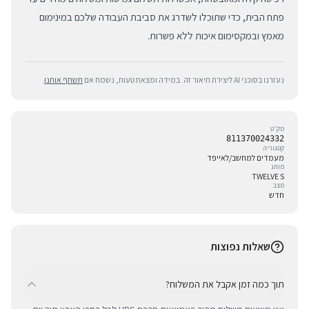
פתח הבית, כדי שתוכלו לשדרג את סביבת העבודה שלכם במינימום
מאמץ ובמקסימום איכות ללא פשרות.
נעזרנו בסוכני AI ליצירת תיאור זה. במידה ומצאת טעות, נשמח אם
תשתף אותנו
.
מק״ט
811370024332
קטגוריה
מעמדים למחשב/לאייפד
מותג
TWELVE S
מצב
חדש
שאלות נפוצות
תוך כמה זמן אקבל את המשלוח?