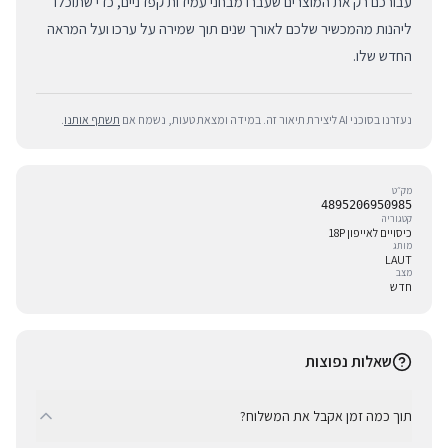
עבורכם רק את המוצרים שעברו מבחני עמידות קפדניים, כדי שתוכלו
ליהנות מהמכשיר שלכם לאורך שנים תוך שמירה על ערכו ועל המראה
החדש שלו.
נעזרנו בסוכני AI ליצירת תיאור זה. במידה ומצאת טעות, נשמח אם
תשתף אותנו
.
מק״ט
4895206950985
קטגוריה
כיסויים לאייפון 18P
מותג
LAUT
מצב
חדש
שאלות נפוצות
תוך כמה זמן אקבל את המשלוח?