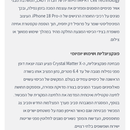
IMPKT Cell Technology הייחודית של חברת LAUT, המשלבת מבני
אוויר פנימיים הסופגים ומפזרים את עוצמת המכה בזמן נפילה, ובכך
מגינים על רכיבי החומרה הרגישים של ה-iPhone 18 Pro. העיצוב
המינימליסטי שומר על פרופיל דק יחסית, תוך הוספת טקסטורת אחיזה
משופרת בצידי הכיסוי המונעת החלקה מהיד במהלך שימוש ממושך או
צילום.
פונקציונליות ושימוש יומיומי
מבחינת פונקציונליות, ה-Crystal Matter X מציע הגנה יוצאת דופן
מפני נפילות מגובה של עד 6.4 מטרים, נתון המציב אותו בשורה
הראשונה של כיסויים עמידים בעולם. המקשים של הכיסוי עשויים
מאלומיניום מעובד המגיבים בצורה מדויקת ומהירה, ומספקים תחושת
לחיצה טקטילית ואיכותית המדמה את הלחיצה המקורית של המכשיר.
בנוסף, המסגרת המוגבהת סביב מערך המצלמות החדש וסביב צג
המכשיר מבטיחה שגם כאשר האייפון מונח על משטחים ישרים או
מחוספסים, העדשות והמסך נשארים מוגנים לחלוטין מפני שריטות
ישירות ושפשופים בלתי רצויים.