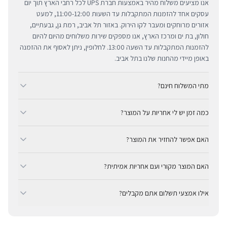
אנו מציעים משלוח מהיר באמצעות חברת UPS לכל רחבי הארץ תוך יום
עסקים אחד להזמנות המתקבלות עד השעות 11:00-12:00, למעט
אזורים מרוחקים ומעבר לקו הירוק. באזור תל אביב, רמת גן, גבעתיים,
חולון, בת ים ומרכז הארץ, אנו מספקים שירות משלוחים מהיום להיום
להזמנות המתקבלות עד השעה 13:00. לחלופין, ניתן לאסוף את ההזמנה
באופן מיידי מהחנות שלנו בתל אביב.
מתי המשלוח חינם?
ב-BUYIPHONE אנו מציעים משלוח מהיר וחינם לכל רחבי הארץ בכל קנייה
כמה זמן יש לי אחריות על המוצר?
מעל ₪300. השירות מתבצע באמצעות חברת UPS, חברת המשלוחים
המובילה והאמינה בישראל. עבור רכישות בסכום נמוך מ-₪300, המשלוח
כל מוצרי אפל החדשים באתר BUYIPHONE מגיעים עם שנה אחת של
המהיר זמין בעלות נוחה של ₪35 בלבד.
האם אפשר להחזיר את המוצר?
אחריות יבואן רשמית ומלאה, הניתנת למימוש בכל מעבדות השירות
המורשות בישראל. עבור מוצרים שאינם חדשים, תקופת האחריות
כן, ניתן להחזיר מוצר תוך 14 יום מקבלתו בכפוף לתקנון ההחזרות שלנו.
המדויקת מצוינת בצורה ברורה ונגישה בדף המוצר הספציפי. מרכז
האם המוצר מקורי ועם אחריות אמיתית?
חשוב לציין כי לא ניתן לקבל זיכוי עבור מוצרים שנפתחו מאריזתם
השירות המקצועי שלנו עומד לרשותך תמיד כדי להעניק מענה מהיר
המקורית או כאלו שנעשה בהם שימוש. ההחזר הכספי יבוצע באמצעי
בהחלט. BUYIPHONE היא יבואן רשמי ומשווק מורשה. כל המוצרים
ומכבד לכל צורך.
התשלום המקורי, בתנאי שהמוצר נותר במצבו החדש והמקורי.
אילו אמצעי תשלום אתם מקבלים?
מקוריים לחלוטין ומגיעים עם אחריות יבואן אמיתית — לא אפור ולא
מקביל.
ב-BUYIPHONE ניתן לשלם באמצעות כרטיסי אשראי, Apple Pay,
Google Pay או בהעברה בנקאית (חשבון 537438, סניף 681, בנק 12, על