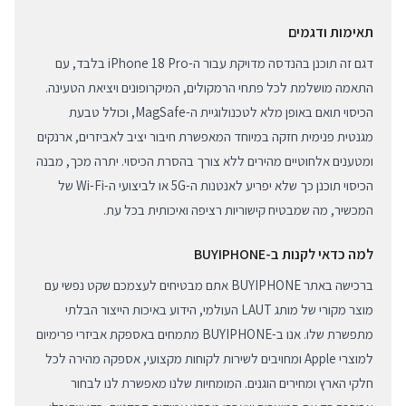
תאימות ודגמים
דגם זה תוכנן בהנדסה מדויקת עבור ה-iPhone 18 Pro בלבד, עם
התאמה מושלמת לכל פתחי הרמקולים, המיקרופונים ויציאת הטעינה.
הכיסוי תואם באופן מלא לטכנולוגיית ה-MagSafe, וכולל טבעת
מגנטית פנימית חזקה במיוחד המאפשרת חיבור יציב לאביזרים, ארנקים
ומטענים אלחוטיים מהירים ללא צורך בהסרת הכיסוי. יתרה מכך, מבנה
הכיסוי תוכנן כך שלא יפריע לאנטנות ה-5G או לביצועי ה-Wi-Fi של
המכשיר, מה שמבטיח קישוריות רציפה ואיכותית בכל עת.
למה כדאי לקנות ב-BUYIPHONE
ברכישה באתר BUYIPHONE אתם מבטיחים לעצמכם שקט נפשי עם
מוצר מקורי של מותג LAUT העולמי, הידוע באיכות הייצור הבלתי
מתפשרת שלו. אנו ב-BUYIPHONE מתמחים באספקת אביזרי פרימיום
למוצרי Apple ומחויבים לשירות לקוחות מקצועי, אספקה מהירה לכל
חלקי הארץ ומחירים הוגנים. המומחיות שלנו מאפשרת לנו לבחור