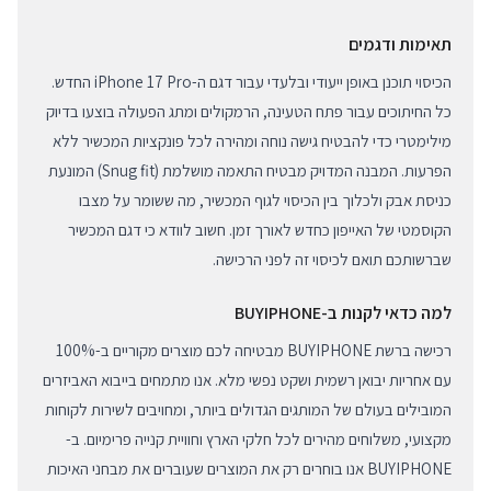
תאימות ודגמים
הכיסוי תוכנן באופן ייעודי ובלעדי עבור דגם ה-iPhone 17 Pro החדש.
כל החיתוכים עבור פתח הטעינה, הרמקולים ומתג הפעולה בוצעו בדיוק
מילימטרי כדי להבטיח גישה נוחה ומהירה לכל פונקציות המכשיר ללא
הפרעות. המבנה המדויק מבטיח התאמה מושלמת (Snug fit) המונעת
כניסת אבק ולכלוך בין הכיסוי לגוף המכשיר, מה ששומר על מצבו
הקוסמטי של האייפון כחדש לאורך זמן. חשוב לוודא כי דגם המכשיר
שברשותכם תואם לכיסוי זה לפני הרכישה.
למה כדאי לקנות ב-BUYIPHONE
רכישה ברשת BUYIPHONE מבטיחה לכם מוצרים מקוריים ב-100%
עם אחריות יבואן רשמית ושקט נפשי מלא. אנו מתמחים בייבוא האביזרים
המובילים בעולם של המותגים הגדולים ביותר, ומחויבים לשירות לקוחות
מקצועי, משלוחים מהירים לכל חלקי הארץ וחוויית קנייה פרימיום. ב-
BUYIPHONE אנו בוחרים רק את המוצרים שעוברים את מבחני האיכות