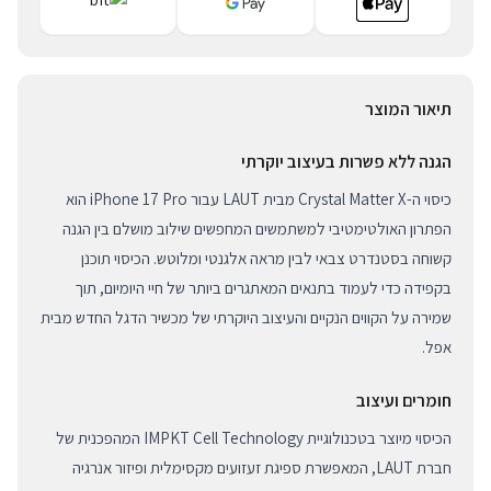
תיאור המוצר
הגנה ללא פשרות בעיצוב יוקרתי
כיסוי ה-Crystal Matter X מבית LAUT עבור iPhone 17 Pro הוא
הפתרון האולטימטיבי למשתמשים המחפשים שילוב מושלם בין הגנה
קשוחה בסטנדרט צבאי לבין מראה אלגנטי ומלוטש. הכיסוי תוכנן
בקפידה כדי לעמוד בתנאים המאתגרים ביותר של חיי היומיום, תוך
שמירה על הקווים הנקיים והעיצוב היוקרתי של מכשיר הדגל החדש מבית
אפל.
חומרים ועיצוב
הכיסוי מיוצר בטכנולוגיית IMPKT Cell Technology המהפכנית של
חברת LAUT, המאפשרת ספיגת זעזועים מקסימלית ופיזור אנרגיה