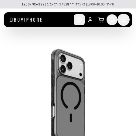
לג לתוכן הראשי
א׳–ה׳: 10:00–18:00 | לאונרדו דה וינצ׳י 9, תל אביב |
1700-705-999