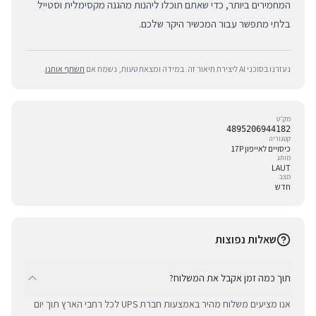
המחמירים ביותר, כדי שאתם תוכלו ליהנות מהגנה מקסימלית וסטייל
בלתי מתפשר עבור המכשיר היקר שלכם.
נעזרנו בסוכני AI ליצירת תיאור זה. במידה ומצאת טעות, נשמח אם
תשתף אותנו
.
מק״ט
4895206944182
קטגוריה
כיסויים לאייפון 17P
מותג
LAUT
מצב
חדש
שאלות נפוצות
תוך כמה זמן אקבל את המשלוח?
אנו מציעים משלוח מהיר באמצעות חברת UPS לכל רחבי הארץ תוך יום