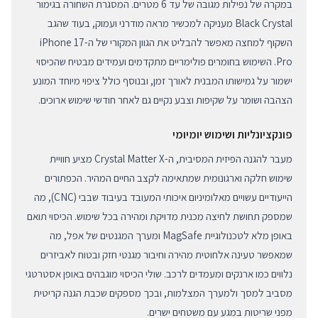
במקרה של נפילות מגובה של עד 6 מטרים. המסגרת השחורה בגימור
Black Crystal מעניקה למכשיר מראה מודרני ועמוק, בעוד שהגב
השקוף למחצה מאפשר להבליט את הגוון המקורי של ה-iPhone 17
Pro. השימוש בחומרים פולימריים מתקדמים ועמידים מבטיח שהכיסוי
ישמור על גמישותו המבנית לאורך זמן, ובנוסף כולל ציפוי מיוחד המונע
הצהבה ושומר על שקיפות וצבע נקיים גם לאחר חודשי שימוש ארוכים.
פונקציונליות ושימוש יומיומי
מעבר להגנה הפיזית המסיבית, ה-Crystal Matter X מציע חוויית
שימוש חלקה וארגונומית שמתאימה לקצב החיים המהיר. הכפתורים
הייעודיים עשויים מאלומיניום איכותי המעובד בעיבוד שבבי (CNC), מה
שמספק תחושת לחיצה מכנית מדויקת ומהירה בכל שימוש. הכיסוי תואם
באופן מלא לטכנולוגיית MagSafe ומערך המגנטים של אפל, מה
שמאפשר טעינה אלחוטית מהירה וחיבור מגנטי חזק ובטוח לאביזרים
נלווים כמו ארנקים ומעמדים לרכב. שולי הכיסוי מוגבהים באופן אסטרטגי
מסביב למסך ולמערך המצלמות, ובכך מספקים שכבת הגנה קריטית
מפני שריטות במגע עם משטחים ישרים.