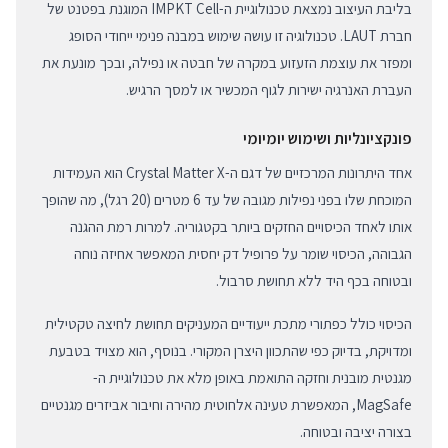
בליבת העיצוב נמצאת טכנולוגיית ה-IMPKT Cell המוגנת בפטנט של
חברת LAUT. טכנולוגיה זו עושה שימוש במבנה פנימי ייחודי הסופג
ומפזר את עוצמת הזעזוע במקרה של חבטה או נפילה, ובכך מונעת את
העברת האנרגיה ישירות לגוף המכשיר או למסך הרגיש.
פונקציונליות ושימוש יומיומי
אחד היתרונות המרכזיים של דגם ה-Crystal Matter X הוא העמידות
המוכחת שלו בפני נפילות מגובה של עד 6 מטרים (20 רגל), מה שהופך
אותו לאחד הכיסויים החזקים ביותר בקטגוריה. למרות רמת ההגנה
הגבוהה, הכיסוי שומר על פרופיל דק יחסית המאפשר אחיזה נוחה
ובטוחה בכף היד ללא תחושת סרבול.
הכיסוי כולל כפתורי מתכת ייעודיים המעניקים תחושת לחיצה טקטילית
ומדויקת, בדיוק כפי שהתכוון היצרן המקורי. בנוסף, הוא מצויד בטבעת
מגנטית מובנית וחזקה התואמת באופן מלא את טכנולוגיית ה-
MagSafe, המאפשרת טעינה אלחוטית מהירה וחיבור אביזרים מגנטיים
בצורה יציבה ובטוחה.