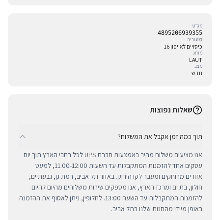
מק״ט
4895206939355
קטגוריה
כיסויים לאייפון 16
מותג
LAUT
מצב
חדש
שאלות נפוצות
תוך כמה זמן אקבל את המשלוח?
אנו מציעים משלוח מהיר באמצעות חברת UPS לכל רחבי הארץ תוך יום
עסקים אחד להזמנות המתקבלות עד השעות 11:00-12:00, למעט
אזורים מרוחקים ומעבר לקו הירוק. באזור תל אביב, רמת גן, גבעתיים,
חולון, בת ים ומרכז הארץ, אנו מספקים שירות משלוחים מהיום להיום
להזמנות המתקבלות עד השעה 13:00. לחלופין, ניתן לאסוף את ההזמנה
באופן מיידי מהחנות שלנו בתל אביב.