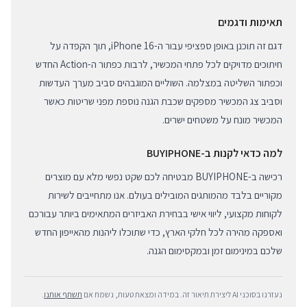
תאימות ודגמים
דגם זה תוכנן באופן ספציפי עבור ה-iPhone 16, תוך הקפדה על
חיתוכים מדויקים לכל פתחי המכשיר, לרבות כפתור ה-Action החדש
וכפתור השליטה במצלמה. השוליים המוגבהים סביב מערך העדשות
וסביב צג המכשיר מספקים שכבת הגנה נוספת מפני שריטות כאשר
המכשיר מונח על משטחים ישרים.
למה כדאי לקנות ב-BUYIPHONE
רכישה ב-BUYIPHONE מבטיחה לכם שקט נפשי מלא עם מוצרים
מקוריים בלבד מהמותגים המובילים בעולם. אנו מתחייבים לשירות
לקוחות מקצועי, ליווי אישי בבחירת האביזרים המתאימים ביותר עבורכם
ואספקה מהירה לכל חלקי הארץ, כדי שתוכלו ליהנות מהאייפון החדש
שלכם במינימום זמן ובמקסימום הגנה.
נעזרנו בסוכני AI ליצירת תיאור זה. במידה ומצאת טעות, נשמח אם
תשתף אותנו
.