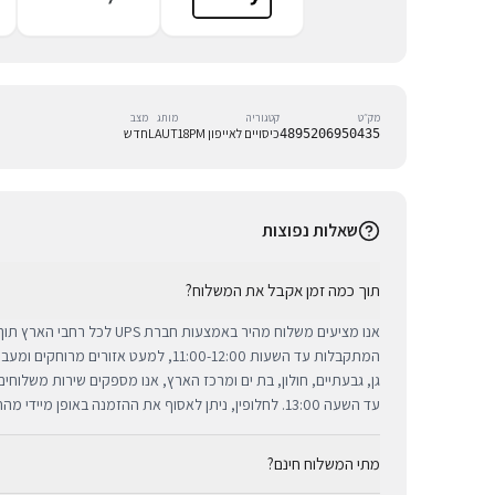
מק״ט
קטגוריה
מותג
מצב
כיסויים לאייפון 18PM
LAUT
חדש
4895206950435
שאלות נפוצות
תוך כמה זמן אקבל את המשלוח?
אנו מציעים משלוח מהיר באמצעות חברת 
המתקבלות עד השעות 11:00-12:00, למעט אזורי
גן, גבעתיים, חולון, בת ים ומרכז הארץ, אנו מספקים שירות משלוח
עד השעה 13:00. לחלופין, ניתן לאסוף את ההזמנה באופן מיידי מהחנות שלנו בתל אביב.
מתי המשלוח חינם?