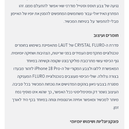
נגיעה של צבע תוסס וסטייל מודרני שאי אפשר להתעלם ממנו. זהו
הפתרון האידיאלי עבור משתמשים המחפשים להפגין את יופיו של האייפון
מבלי להתפשר על בטיחות המכשיר.
חומרים ועיצוב
סדרת ה-CRYSTAL FLURO של LAUT מתאפיינת בשימוש בחומרים
טכנולוגיים מתקדמים העמידים בפני שריטות, הצהיבות ושחיקה יומיומית.
גוף הכיסוי עשוי מתרכובת פוליקרבונט שקופה וקשיחה במיוחד
המאפשרת ללוגו ולצבע המקורי של ה-iPhone 18 Pro לזהור מבעדו
בצורה צלולה. שולי הכיסוי מעוצבים בטכנולוגיית FLURO המעניקה
מסגרת בצבעי ניאון בוהקים המדגישים את נוכחות המכשיר בכל סביבה.
העיצוב נשמר דק ומינימליסטי ככל האפשר, כך שהוא אינו מוסיף נפח
מיותר למכשיר ומאפשר אחיזה ארגונומית ונוחה במיוחד בכף היד לאורך
זמן.
פונקציונליות ושימוש יומיומי