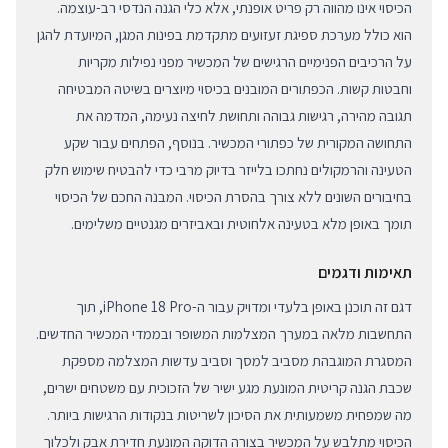
הכיסוי אינו מהווה רק פריט אופנתי, אלא כלי הגנה הנדסי רב-עוצמה.
הוא כולל מערכת ספיגת זעזועים מתקדמת בפינות המגן, המיועדת להגן
על הרכיבים הפנימיים הרגישים של המכשיר מפני נפילות מקריות
וחבטות קשות. הכפתורים המובנים בכיסוי מיוצרים בשיטה המבטיחה
תגובה מהירה, רגישות גבוהה ותחושת לחיצה נעימה, המדמה את
התחושה המקורית של כפתורי המכשיר. בנוסף, הפתחים עבור שקע
הטעינה והרמקולים נחתכו בלייזר בדיוק מרבי כדי להבטיח שימוש חלק
בחיבורים השונים ללא צורך בהסרת הכיסוי. המבנה החכם של הכיסוי
תומך באופן מלא בטעינה אלחוטית ובאביזרים מגנטיים משלימים.
תאימות ודגמים
דגם זה תוכנן באופן בלעדי ומדויק עבור ה-iPhone 18 Pro, תוך
התחשבות מלאה במערך המצלמות המשופר ובממדי המכשיר החדשים.
המסגרת המוגבהת מסביב למסך וסביב עדשות המצלמה מספקת
שכבת הגנה קריטית המונעת מגע ישיר של הזכוכית עם משטחים ישרים,
מה שמפחית משמעותית את הסיכון לשריטות בנקודות הרגישות ביותר.
הכיסוי מתלבש על המכשיר בצורה הדוקה המונעת חדירת אבק ולכלוך