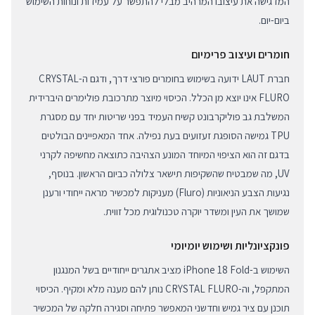
המדגישה את עיצובו המרהיב מבלי להתפשר על עמידות ונוחות השימוש
ביום-יום.
חומרים ועיצוב פרימיום
חברת LAUT ידועה בשימוש בחומרים פורצי דרך, ודגם ה-CRYSTAL
FLURO אינו יוצא מן הכלל. הכיסוי מיוצר מתרכובת פולימרים היברידית
המשלבת גב פוליקרבונט קשיח העמיד בפני שריטות יחד עם מסגרת
TPU גמישה הסופגת זעזועים בעת נפילה. אחד המאפיינים הבולטים
בדגם זה הוא הציפוי המיוחד המונע הצהיבה כתוצאה מחשיפה לקרני
UV, מה שמבטיח שהשקיפות תישאר צלולה כביום הראשון. בנוסף,
נגיעות הצבע הניאוניות (Fluro) מעניקות למכשיר מראה ייחודי ורענן
שמושך את העין ומשדר יוקרה טכנולוגית מכל זווית.
פונקציונליות ושימוש יומיומי
השימוש ב-iPhone 18 Fold מציב אתגרים ייחודיים בשל המנגנון
המתקפל, וה-CRYSTAL FLURO נותן להם מענה מלא ומקיף. הכיסוי
תוכנן עם ציר גמיש וחדשני המאפשר פתיחה וסגירה חלקה של המכשיר