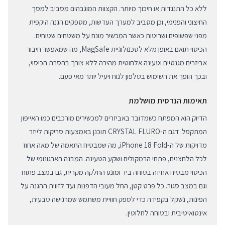
ללא כל התנגדות או חיכוך מיותר. הקצוות המוגבהים מסביב למסך
החיצוני והפנימי, וכן מסביב למערך העדשות, מספקים הגנה היקפית
מפני שפשופים ושריטות כאשר המכשיר מונח על משטחים שטוחים.
הכיסוי תואם באופן מלא לטכנולוגיית MagSafe, מה שמאפשר חיבור
אביזרים מגנטיים וטעינה אלחוטית מהירה ללא צורך בהסרת הכיסוי,
ובכך הופך את השימוש בטלפון לנוח ויעיל יותר מאי פעם.
תאימות הנדסית מושלמת
הדיוק הוא המפתח כשמדובר באביזרים למכשירים מורכבים כמו האייפון
המתקפל. דגם ה-CRYSTAL FLURO תוכנן באמצעות סריקות לייזר
מדויקות של ה-iPhone 18 Fold, מה שמבטיח התאמה של מאה אחוז
לכל הלחצנים, פתחי הרמקולים ושקע הטעינה. המבנה הארגונומי של
הכיסוי מבטיח אחיזה בטוחה ביד ומונע החלקה מקרית, גם במצב פתוח
וגם במצב סגור. כל פרט קטן, החל מעובי הדפנות ועד לזווית ההגנה על
הפינות, נשקל בקפידה כדי לספק חוויית משתמש שמרגישה טבעית,
אינטואיטיבית ובטוחה לחלוטין.