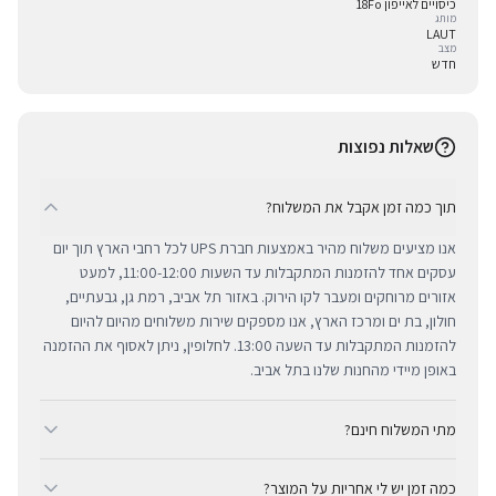
כיסויים לאייפון 18Fo
מותג
LAUT
מצב
חדש
שאלות נפוצות
תוך כמה זמן אקבל את המשלוח?
אנו מציעים משלוח מהיר באמצעות חברת UPS לכל רחבי הארץ תוך יום
עסקים אחד להזמנות המתקבלות עד השעות 11:00-12:00, למעט
אזורים מרוחקים ומעבר לקו הירוק. באזור תל אביב, רמת גן, גבעתיים,
חולון, בת ים ומרכז הארץ, אנו מספקים שירות משלוחים מהיום להיום
להזמנות המתקבלות עד השעה 13:00. לחלופין, ניתן לאסוף את ההזמנה
באופן מיידי מהחנות שלנו בתל אביב.
מתי המשלוח חינם?
ב-BUYIPHONE אנו מציעים משלוח מהיר וחינם לכל רחבי הארץ בכל קנייה
כמה זמן יש לי אחריות על המוצר?
מעל ₪300. השירות מתבצע באמצעות חברת UPS, חברת המשלוחים