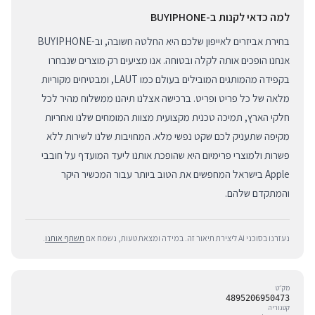
למה כדאי לקנות ב-BUYIPHONE
בחירת אביזרים לאייפון שלכם היא החלטה חשובה, וב-BUYIPHONE
אנחנו הופכים אותה לקלה ובטוחה. אנו מציעים רק מוצרים שנבחרו
בקפידה מהמותגים המובילים בעולם כמו LAUT, ומבטיחים מקוריות
מלאה של כל פריט ופריט. ברכישה אצלנו תיהנו ממשלוח מהיר לכל
חלקי הארץ, תמיכה טכנית מקצועית מצוות המומחים שלנו ואחריות
מקיפה שתעניק לכם שקט נפשי מלא. המחויבות שלנו לשירות ללא
פשרות ולמוצרי פרימיום היא שהופכת אותנו ליעד המועדף על חובבי
Apple בישראל המחפשים את הטוב ביותר עבור המכשיר היקר
והמתקדם שלהם.
נעזרנו בסוכני AI ליצירת תיאור זה. במידה ומצאת טעות, נשמח אם
תשתף אותנו
.
מק״ט
4895206950473
קטגוריה