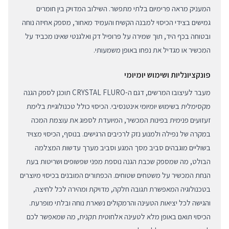
המעניק מראה פרימיום בלתי מתפשר. השילוב המדויק בין חומרים
גמישים בצידי הכיסוי למבנה הקשיח והעמיד מאחור, מספק אחיזה נוחה
ובטוחה בכף היד, תוך שמירה על פרופיל דק ואלגנטי שאינו מכביד על
המכשיר או מגדיל את נפחו באופן משמעותי.
פונקציונליות ושימוש יומיומי
מעבר לעיצובו המרשים, דגם ה-CRYSTAL FLURO תוכנן לספק הגנה
מקסימלית בשימוש יומיומי אינטנסיבי. הכיסוי כולל טכנולוגיית בלימת
זעזועים פנימית בפינות המכשיר, המיועדת לספוג את עוצמת המכה
במקרה של נפילה ולמנוע נזק לרכיבים הרגישים. בנוסף, הכיסוי מצויד
בשוליים מוגבהים סביב מסך המגע וסביב מערך עדשות המצלמה
הבולט, מה שמספק שכבת הגנה נוספת מפני שפשופים ושריטות בעת
הנחת המכשיר על משטחים שטוחים. הכפתורים המובנים בכיסוי מיוצרים
בטכנולוגיה המאפשרת תגובה חלקה, מדויקת ומהירה לכל לחיצה,
והגישה לכל יציאות הטעינה והרמקולים נשארת נוחה ובלתי מופרעת.
הכיסוי תואם באופן מלא לטעינה אלחוטית תקנית, מה שמאפשר לכם