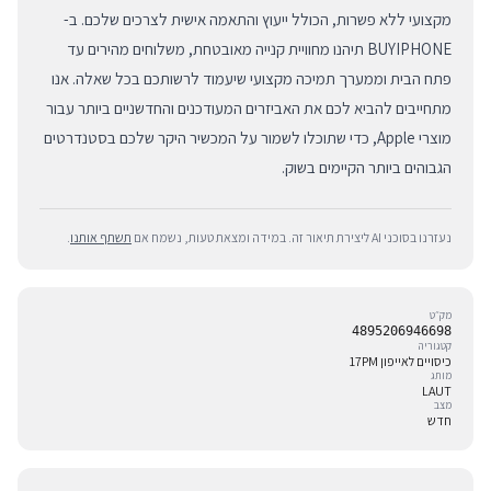
מקצועי ללא פשרות, הכולל ייעוץ והתאמה אישית לצרכים שלכם. ב-
BUYIPHONE תיהנו מחוויית קנייה מאובטחת, משלוחים מהירים עד
פתח הבית וממערך תמיכה מקצועי שיעמוד לרשותכם בכל שאלה. אנו
מתחייבים להביא לכם את האביזרים המעודכנים והחדשניים ביותר עבור
מוצרי Apple, כדי שתוכלו לשמור על המכשיר היקר שלכם בסטנדרטים
הגבוהים ביותר הקיימים בשוק.
נעזרנו בסוכני AI ליצירת תיאור זה. במידה ומצאת טעות, נשמח אם
תשתף אותנו
.
מק״ט
4895206946698
קטגוריה
כיסויים לאייפון 17PM
מותג
LAUT
מצב
חדש