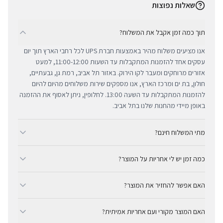
שאלות נפוצות
תוך כמה זמן אקבל את המשלוח?
אנו מציעים משלוח מהיר באמצעות חברת UPS לכל רחבי הארץ תוך יום
עסקים אחד להזמנות המתקבלות עד השעות 11:00-12:00, למעט
אזורים מרוחקים ומעבר לקו הירוק. באזור תל אביב, רמת גן, גבעתיים,
חולון, בת ים ומרכז הארץ, אנו מספקים שירות משלוחים מהיום להיום
להזמנות המתקבלות עד השעה 13:00. לחלופין, ניתן לאסוף את ההזמנה
באופן מיידי מהחנות שלנו בתל אביב.
מתי המשלוח חינם?
ב-BUYIPHONE אנו מציעים משלוח מהיר וחינם לכל רחבי הארץ בכל קנייה
כמה זמן יש לי אחריות על המוצר?
מעל ₪300. השירות מתבצע באמצעות חברת UPS, חברת המשלוחים
המובילה והאמינה בישראל. עבור רכישות בסכום נמוך מ-₪300, המשלוח
כל מוצרי אפל החדשים באתר BUYIPHONE מגיעים עם שנה אחת של
המהיר זמין בעלות נוחה של ₪35 בלבד.
האם אפשר להחזיר את המוצר?
אחריות יבואן רשמית ומלאה, הניתנת למימוש בכל מעבדות השירות
המורשות בישראל. עבור מוצרים שאינם חדשים, תקופת האחריות
כן, ניתן להחזיר מוצר תוך 14 יום מקבלתו בכפוף לתקנון ההחזרות שלנו.
המדויקת מצוינת בצורה ברורה ונגישה בדף המוצר הספציפי. מרכז
האם המוצר מקורי ועם אחריות אמיתית?
חשוב לציין כי לא ניתן לקבל זיכוי עבור מוצרים שנפתחו מאריזתם
השירות המקצועי שלנו עומד לרשותך תמיד כדי להעניק מענה מהיר