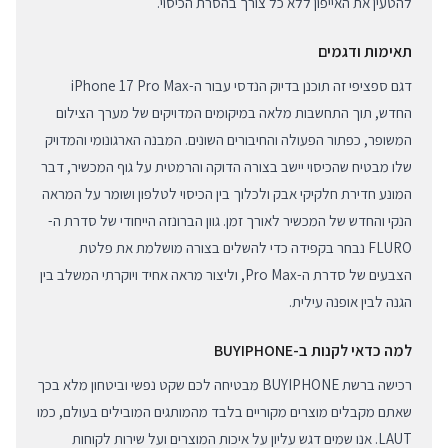
להטעין את האייפון ללא כל צורך בהסרת הכיסוי.
תאימות ודגמים
דגם ספציפי זה תוכנן בדיוק הנדסי עבור ה-iPhone 17 Pro Max
החדש, תוך התחשבות מלאה במיקומים המדויקים של מערך הצילום
המשופר, כפתור הפעולה והחיבורים השונים. המבנה הארגונומי והמדויק
שלו מבטיח שהכיסוי יישב בצורה הדוקה והרמטית על גוף המכשיר, דבר
המונע חדירת חלקיקי אבק ולכלוך בין הכיסוי לטלפון ושומר על המראה
הנקי והחדש של המכשיר לאורך זמן. גוון הברונזה הייחודי של סדרת ה-
FLURO נבחר בקפידה כדי להשלים בצורה מושלמת את פלטת
הצבעים של סדרת ה-Pro Max, וליצור מראה אחיד ויוקרתי המשלב בין
הגנה לבין אופנה עילית.
למה כדאי לקנות ב-BUYIPHONE
רכישה ברשת BUYIPHONE מבטיחה לכם שקט נפשי וביטחון מלא בכך
שאתם מקבלים מוצרים מקוריים בלבד מהמותגים המובילים בעולם, כמו
LAUT. אנו שמים דגש עליון על איכות המוצרים ועל שירות לקוחות