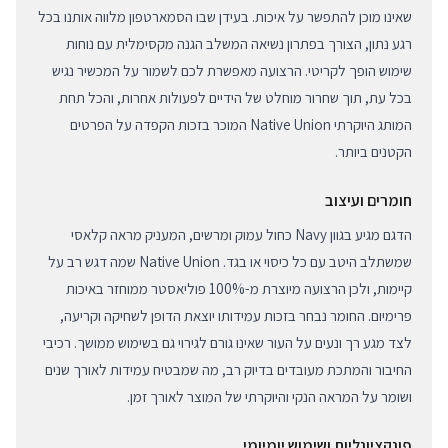
שאינו מוכן להתפשר על איכות. בעידן שבו הסמארטפון מלווה אותנו בכל
רגע נתון, הצורך בפתרון נשיאה המשלב הגנה מקסימלית עם נוחות
שימוש הופך לקריטי. הרצועה מאפשרת לכם לשמור על המכשיר נגיש
בכל עת, תוך שחרור מוחלט של הידיים לפעולות אחרות, והכל תחת
המותג היוקרתי Native Union המוכר בזכות הקפדה על הפרטים
הקטנים ביותר.
חומרים ועיצוב
הדגם מגיע בגוון Navy כחול עמוק ומרשים, המעניק מראה קלאסי
שמשתלב היטב עם כל כיסוי או בגד. Native Union שמה דגש רב על
קיימות, ולכן הרצועה מיוצרת מ-100% פוליאסטר ממוחזר באיכות
פרימיום. החומר נבחר בזכות עמידותו יוצאת הדופן לשחיקה וקריעה,
לצד מגע רך ונעים על העור שאינו גורם לגירוי גם בשימוש ממושך. רכיבי
החיבור והמתכת מעובדים בדיוק רב, מה שמבטיח עמידות לאורך שנים
ושומר על המראה הנקי והיוקרתי של המוצר לאורך זמן.
פונקציונליות ושימוש יומיומי