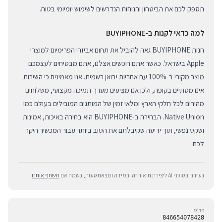
תספק לכם את הביטחון והנוחות הנדרשים לשימוש יומיומי בטוח.
למה כדאי לקנות ב-BUYIPHONE
חנות BUYIPHONE גאה להוביל את תחום אביזרי הפרימיום למוצרי
Apple בישראל. כאשר אתם רוכשים אצלנו, אתם מבטיחים לעצמכם
מוצר מקורי ב-100% עם אחריות יבואן רשמית. אנו מאמינים כי השירות
אינו מסתיים בקופה, ולכן אנו מציעים מערך תמיכה מקצועי, משלוחים
מהירים לכל חלקי הארץ ומלאי זמין של המותגים המובילים בעולם כמו
Native Union. הבחירה ב-BUYIPHONE היא בחירה באיכות, אמינות
ושקט נפשי, תוך ידיעה שקיבלתם את הטוב ביותר עבור המכשיר היקר
לכם.
נעזרנו בסוכני AI ליצירת תיאור זה. במידה ומצאת טעות, נשמח אם
תשתף אותנו
.
מק״ט
846654078428