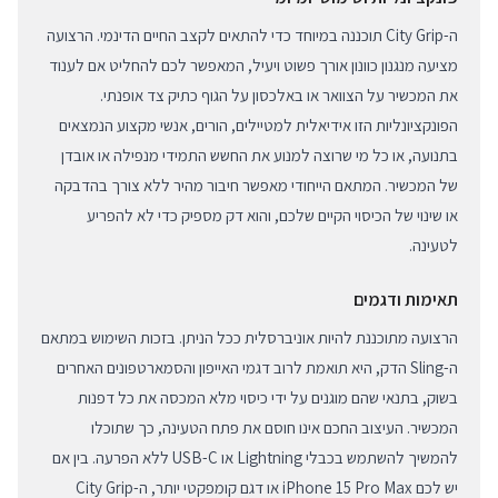
ה-City Grip תוכננה במיוחד כדי להתאים לקצב החיים הדינמי. הרצועה
מציעה מנגנון כוונון אורך פשוט ויעיל, המאפשר לכם להחליט אם לענוד
את המכשיר על הצוואר או באלכסון על הגוף כתיק צד אופנתי.
הפונקציונליות הזו אידיאלית למטיילים, הורים, אנשי מקצוע הנמצאים
בתנועה, או כל מי שרוצה למנוע את החשש התמידי מנפילה או אובדן
של המכשיר. המתאם הייחודי מאפשר חיבור מהיר ללא צורך בהדבקה
או שינוי של הכיסוי הקיים שלכם, והוא דק מספיק כדי לא להפריע
לטעינה.
תאימות ודגמים
הרצועה מתוכננת להיות אוניברסלית ככל הניתן. בזכות השימוש במתאם
ה-Sling הדק, היא תואמת לרוב דגמי האייפון והסמארטפונים האחרים
בשוק, בתנאי שהם מוגנים על ידי כיסוי מלא המכסה את כל דפנות
המכשיר. העיצוב החכם אינו חוסם את פתח הטעינה, כך שתוכלו
להמשיך להשתמש בכבלי Lightning או USB-C ללא הפרעה. בין אם
יש לכם iPhone 15 Pro Max או דגם קומפקטי יותר, ה-City Grip