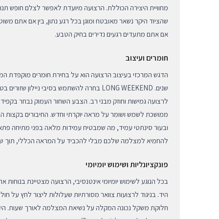
מחוויית היצירה הכוללת. הרצועה מיועדת לאפשר לצלם חופש תנ
שהציוד היקר נשאר מאובטח ומוגן בכל רגע נתון, בין אם אתם משוט
אם אתם מתעדים רגעים נדירים בחיק הטבע.
חומרים ועיצוב
הדגש המרכזי בעיצוב הרצועה הוא על בחירת חומרים מוקפדת המב
שנים. LONG WEEKEND בחרה להשתמש בסיבי ניילון 
לרצועה גמישות וחוזק מבני רב. הצבע השחור העמוק נבחר בקפיד
ממושכת לשמש ושומר על מראה יוקרתי וחדש. החיבורים בקצות הר
ובעור סינתטי עמיד, מה שמבטיח עמידות מלאה בפני מתיחה פתאומ
להחמיא למצלמה שלכם מבלי להכביד על המראה הכללי, תוך שמי
פונקציונליות ושימוש יומיומי
בכל הנוגע לשימוש יומיומי אינטנסיבי, הרצועה מצטיינת בנוחות 
היד. בניגוד לרצועות צוואר מסורתיות שעלולות ליצור לחץ על חול
חלוקת משקל נכונה המקלה על נשיאת המצלמה לאורך שעות. הי