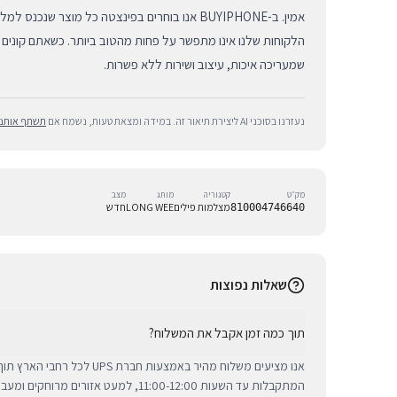
אמין. ב-BUYIPHONE אנו בוחרים בפינצטה כל מוצר שנכ
הלקוחות שלנו אינו מתפשר על פחות מהטוב ביותר. כשאתם קונים
שמעריכה איכות, עיצוב ושירות ללא פשרות.
נעזרנו בסוכני AI ליצירת תיאור זה. במידה ומצאת טעות, נשמח אם
תשתף אותנו
מק״ט
קטגוריה
מותג
מצב
מצלמות פילים
LONG WEE
חדש
810004746640
שאלות נפוצות
תוך כמה זמן אקבל את המשלוח?
אנו מציעים משלוח מהיר באמצעות חברת 
המתקבלות עד השעות 11:00-12:00, למעט אזורי