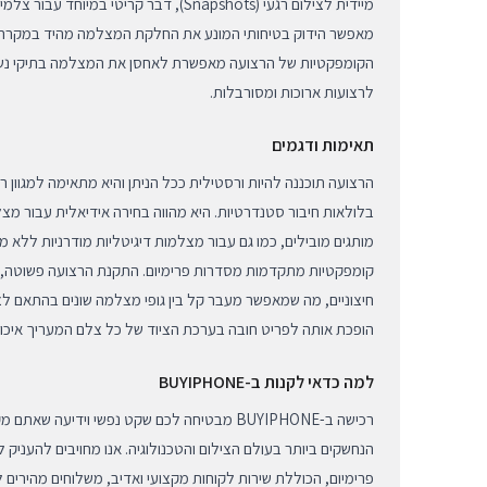
מיידית לצילום רגעי (Snapshots), דבר קריטי במ
מאפשר הידוק בטיחותי המונע את החלקת המצלמה מהיד במקרה ש
הקומפקטיות של הרצועה מאפשרת לאחסן את המצלמה בתיקי נשי
לרצועות ארוכות ומסורבלות.
תאימות ודגמים
הרצועה תוכננה להיות ורסטילית ככל הניתן והיא מתאימה למגוון 
קומפקטיות מתקדמות מסדרות פרימיום. התקנת הרצועה פשוטה, מ
חיצוניים, מה שמאפשר מעבר קל בין גופי מצלמה שונים בהתאם לצו
הופכת אותה לפריט חובה בערכת הציוד של כל צלם המעריך איכות 
למה כדאי לקנות ב-BUYIPHONE
רכישה ב-BUYIPHONE מבטיחה לכם שקט נפשי וידיעה 
הנחשקים ביותר בעולם הצילום והטכנולוגיה. אנו מחויבים להעניק לל
פרימיום, הכוללת שירות לקוחות מקצועי ואדיב, משלוחים מהירים 