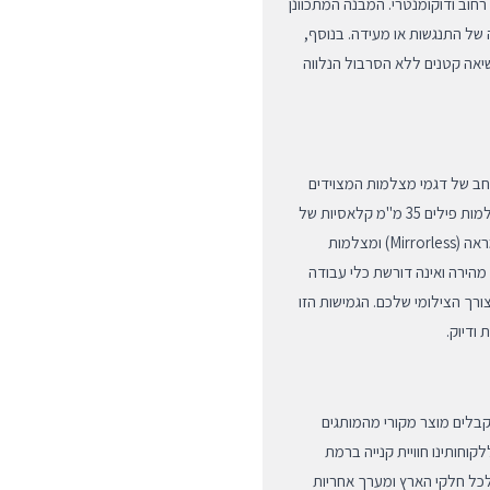
יוחד עבור צלמי רחוב ודוקומנטרי. המבנה המתכוונן
ל התנגשות או מעידה. בנוסף,
אה קטנים ללא הסרבול הנלווה
רחב של דגמי מצלמות המצוידים
בלולאות חיבור סטנדרטיות. היא מהווה בחירה אידיאלית עבור מצלמות פילים 35 מ"מ קלאסיות של
מותגים מובילים, כמו גם עבור מצלמות דיגיטליות מודרניות ללא מראה (Mirrorless) ומצלמות
הירה ואינה דורשת כלי עבודה
רך הצילומי שלכם. הגמישות הזו
ודיוק.
שאתם מקבלים מוצר מקורי מהמותגים
קוחותינו חוויית קנייה ברמת
לכל חלקי הארץ ומערך אחריות