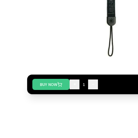
+
−
BUY NOW
1