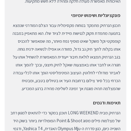
האיכותית מאפשרת פעולה חלקה ומהירה ללא חשש מתקיעות.
פונקציונליות ושימוש יומיומי
תכנון הנרתיק מתמקד בנוחות מקסימלית עבור הצלם המודרני שנמצא
בתנועה מתמדת וזקוק לנגישות מיידית לציוד שלו. הוא מתאפיין במבנה
קומפקטי וקל משקל שאינו מוסיף נפח מיותר, מה שמאפשר להכניס
אותו בקלות לתוך תיק גב גדול, מזוודה או אפילו לנשיאה ידנית נוחה.
בגב הנרתיק תמצאו לולאת חיבור ייעודית המאפשרת להשחיל אותו על
חגורה או לחבר אותו באמצעות שאקל לתיק חיצוני, ובכך להפוך אותו
לאביזר מודולרי לחלוטין. העיצוב המינימליסטי הופך אותו לכלי עבודה
הכרחי בכל סיור צילום ברחובות העיר או בטיולים בטבע, ומבטיח
שהמצלמה תהיה מוגנת אך זמינה לשליפה מהירה ברגע המכריע.
תאימות ודגמים
הנרתיק מבית LONG WEEKEND תוכנן במקור כדי להתאים למגוון רחב
של מצלמות פילים מסוג Point & Shoot הפופולריות ביותר בשוק היד
השנייה כיום, כגון סדרת ה-Olympus Mju האגדית, Yashica T4, ודגמי