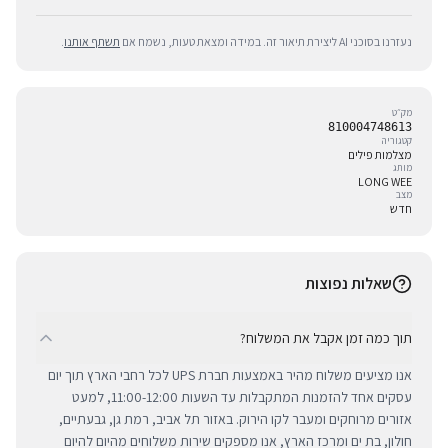
נעזרנו בסוכני AI ליצירת תיאור זה. במידה ומצאת טעות, נשמח אם
תשתף אותנו
.
מק״ט
810004748613
קטגוריה
מצלמות פילים
מותג
LONG WEE
מצב
חדש
שאלות נפוצות
תוך כמה זמן אקבל את המשלוח?
אנו מציעים משלוח מהיר באמצעות חברת UPS לכל רחבי הארץ תוך יום
עסקים אחד להזמנות המתקבלות עד השעות 11:00-12:00, למעט
אזורים מרוחקים ומעבר לקו הירוק. באזור תל אביב, רמת גן, גבעתיים,
חולון, בת ים ומרכז הארץ, אנו מספקים שירות משלוחים מהיום להיום