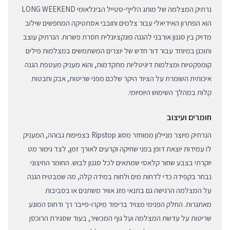
נרתיק המצלמה של מותג הלייף-סטייל הבינלאומי LONG WEEKEND
הוא הפתרון האידיאלי עבור צלמים וחובבי אסתטיקה המחפשים שילוב
מדויק בין סגנון אורבני להגנה פונקציונלית חסרת פשרות. הנרתיק עוצב
ותוכנן במיוחד עבור דור חדש של יוצרים המשתמשים במצלמות פילים
קומפקטיות ומצלמות דיגיטליות מתקדמות, והוא מעניק מעטפת הגנה
איכותית השומרת על הציוד היקר שלכם מפני שריטות, אבק וחבטות
קלות במהלך השימוש היומיומי.
חומרים ועיצוב
הנרתיק מיוצר מניילון ממוחזר מסוג Ripstop בצפיפות גבוהה, המעניק
לו עמידות יוצאת דופן בפני שחיקה וקרעים לאורך זמן, לצד גימור מט
יוקרתי בצבע שחור קלאסי שמתאים לכל סגנון לבוש. החומר החיצוני
נבחר בקפידה כדי לדחות מים ולחות במידה קלה, מה שמבטיח הגנה
על המצלמה הרגישה גם בתנאי מזג אוויר משתנים או בסביבות
מאתגרות. החלק הפנימי מצויד בריפוד מיקרו-פייבר רך ודחוס המונע
שריטות על עדשת המצלמה ועל גוף המכשיר, בעוד שסגירת הרוכסן