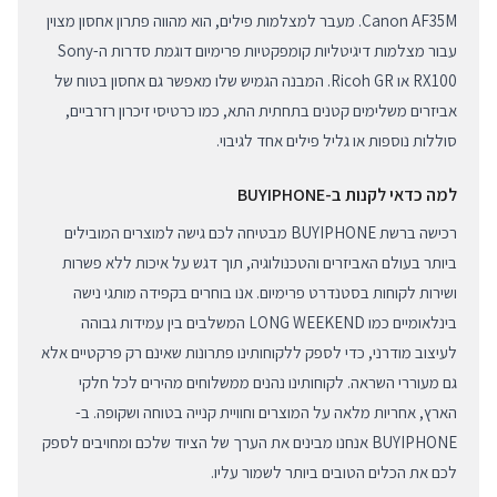
Canon AF35M. מעבר למצלמות פילים, הוא מהווה פתרון אחסון מצוין
עבור מצלמות דיגיטליות קומפקטיות פרימיום דוגמת סדרות ה-Sony
RX100 או Ricoh GR. המבנה הגמיש שלו מאפשר גם אחסון בטוח של
אביזרים משלימים קטנים בתחתית התא, כמו כרטיסי זיכרון רזרביים,
סוללות נוספות או גליל פילים אחד לגיבוי.
למה כדאי לקנות ב-BUYIPHONE
רכישה ברשת BUYIPHONE מבטיחה לכם גישה למוצרים המובילים
ביותר בעולם האביזרים והטכנולוגיה, תוך דגש על איכות ללא פשרות
ושירות לקוחות בסטנדרט פרימיום. אנו בוחרים בקפידה מותגי נישה
בינלאומיים כמו LONG WEEKEND המשלבים בין עמידות גבוהה
לעיצוב מודרני, כדי לספק ללקוחותינו פתרונות שאינם רק פרקטיים אלא
גם מעוררי השראה. לקוחותינו נהנים ממשלוחים מהירים לכל חלקי
הארץ, אחריות מלאה על המוצרים וחוויית קנייה בטוחה ושקופה. ב-
BUYIPHONE אנחנו מבינים את הערך של הציוד שלכם ומחויבים לספק
לכם את הכלים הטובים ביותר לשמור עליו.