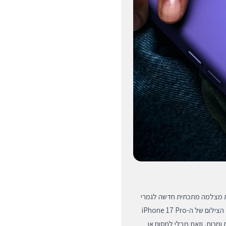
עת מצלמה מתכתית חדשה לגמרי
המעובדת במכונת כרסום מדויקת, העוטפת באופן מלא את מערך הצילום של ה-iPhone 17 Pro
ומכות, וזאת מבלי לחסום או