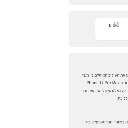
קון מסדרת Future Dusk של חברת DECODED מציע את השילוב המושלם בין הגנה
קשוחה, עיצוב יוקרתי ותחושה חלקה כמשי. הכיסוי תוכנן במיוחד עבור ה-iPhone 17 Pro Max
ה האלגנטי של המכשיר. זהו
כל עת.
חלק במיוחד שמרגיש נפלא ביד.