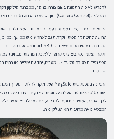
להפריע לאיכות התמונה בשום צורה. בנוסף, ממברנת סיליקון דק
במצלמה (Camera Control), תוך שהיא מבטיחה תגובתיות חלקה, רציפה ומדויקת.
הלחצנים בכיסוי עשויים ממתכת עמידה במיוחד, המשתלבת באופן
תחושת לחיצה קריספית ויוקרתית גם לאחר שימוש ממושך. כמו כן, ה
המותאמים אישית עבור יציאת ה-USB-C ופת
חלקה, סאונד נקי וביצועי מיקרופון ללא כל הפרעות. מבחינת עמי
מפני נפילות מגובה של עד 1.2 מטרים, יחד עם שול
הקדמית.
התמיכה בטכנולוגיית MagSafe היא חלקה לחלוטי
יישור מגנטי מאובטח וטעינה אלחוטית יעילה, יחד עם תאימות מלא
לכך, אריזת המוצר ידידותית לסביבה, אינה מכילה פלסטיק כלל, 
המבטאים את מחויבות המותג לקיימות.