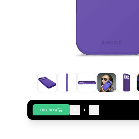
+
−
BUY NOW
1