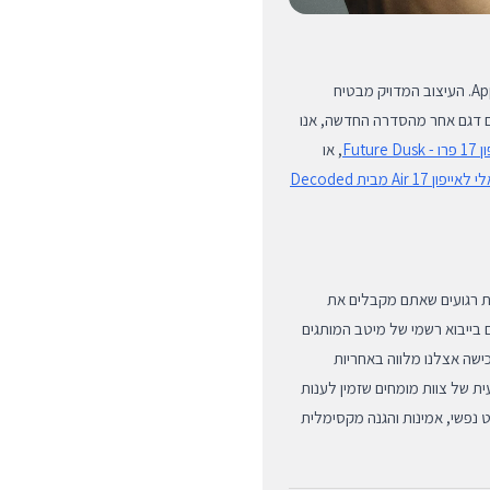
כיסוי זה תואם באופן בלעדי למכשיר ה-Apple iPhone 17 Pro Max. העיצוב המדויק מבטיח
 דגם אחר מהסדרה החדשה, אנו
Fut
, או
כיסוי סיליקון אנטי-בקטריאלי לאייפון 17 Air מבית Decoded
BUYIPH, אתם יכולים להיות רגועים שאתם מקבלים את
ם בייבוא רשמי של מיטב המותגים
כישה אצלנו מלווה באחריות
ת של צוות מומחים שזמין לענות
למעשה בחירה בשקט נפשי, אמינות והגנה מקסימלית