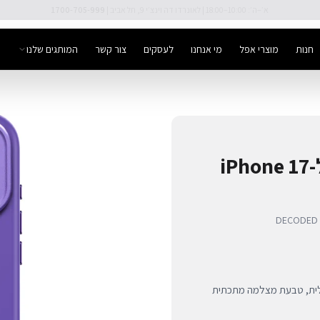
🚚 משלוח מהיר חינם מעל ₪300
חנות
מוצרי אפל
מי אנחנו
לעסקים
צור קשר
המותגים שלנו
כיסוי סיליקון אנטי-בקטריאלי ל-iPhone 17
DECODED An
גנה אנטי-בקטריאלית, טבעת מצלמה מתכתית