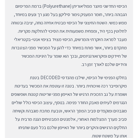
הכיסוי החדשני מיוצר מפוליאוריתן (Polyurethane) ברמת הפרימיום
הגבוהה ביותר, חומר המעניק גימור סיליקון בעל מגע רך ונעים במיוחד,
ממש כמשי. השטח החיצוני של הכיסוי מבטיח אחיזה נוחה, יציבה ובטוחה
לחלוטין בכף היד, ומפחית משמעותית את הסיכוי להחלקות מקריות.
מעבר למראה היוקרתי והמרשים, הכיסוי מצויד בציפוי אנטי-בקטריאלי
מתקדם ביותר, אשר פותח במיוחד כדי להגן על המכשיר מפני הצטברות
של חיידקים ומיקרואורגניזמים, ובכך הוא שומר על היגיינת המכשיר
והידיים שלכם לאורך זמן רב.
בחלקו הפנימי של הכיסוי, שילבו מהנדסי DECODED בטנת
מיקרופייבר רכה ואיכותית ביותר. בטנה זו עוטפת את המכשיר בעדינות
ושומרת על גב הזכוכית הרגיש של האייפון מפני שריטות קטנות ושפשופים
הנגרמים לעיתים מאבק החודר פנימה. בנוסף, עיצוב הכיסוי כולל שוליים
מוגבהים ומוקפדים סביב המסך הראשי, וטבעת מתכת מוגבהת וקשיחה
סביב מערך המצלמות האחורי, אלמנטים המבטיחים הגנה מרבית על
החלקים הרגישים והיקרים ביותר של האייפון שלכם בכל פעם שתניחו
אותו על משטח שטוח.