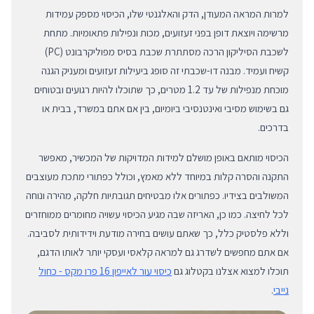
למרות המראה המעודן, הדק והאלגנטי שלו, הכיסוי מספק עמידות
מרשימה ויוצאת דופן בפני זעזועים, מכות ונפילות פתאומיות. מתחת
לשכבת הסיליקון הרכה מסתתרת שכבת בסיס מפוליקרבונט (PC)
קשיח ועמיד. מבנה דו-שכבתי זה סופג ביעילות זעזועים ומעניק הגנה
מוכחת מנפילות של עד 1.2 מטרים, כך שתוכלו להיות רגועים ובטוחים
גם בשימוש מסיבי ואינטנסיבי ביומיום, בין אם אתם במשרד, בבית או
בדרכים.
הכיסוי מותאם באופן מושלם למידות המדויקות של המכשיר, מאפשר
התקנה והסרה קלות במיוחד ללא מאמץ, וכולל כפתורי מתכת מעוצבים
המשולבים בצידיו. כפתורים אלו מבטיחים תגובתיות חלקה, מהירה ונוחה
לכל לחיצה. כמו כן, האריזה שבה מגיע הכיסוי עשויה מחומרים ממוחזרים
וללא פלסטיק כלל, כך שאתם עושים בחירה מודעת וידידותית לסביבה.
אם אתם מחפשים לשדרג גם למראה קלאסי ועסקי יותר לאותו הדגם,
תוכלו למצוא אצלנו בקטלוג גם
כיסוי עור לאייפון 16 פרו מקס - כחול
נייבי
.