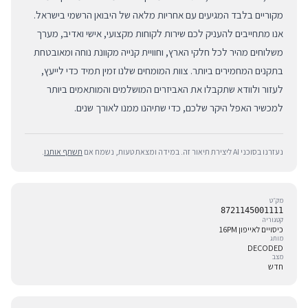
מקוריים בלבד המגיעים עם אחריות מלאה של היבואן הרשמי בישראל.
אנו מתחייבים להעניק לכם שירות לקוחות מקצועי, אישי ואדיב, מערך
משלוחים מהיר לכל חלקי הארץ, וחוויית קנייה מקוונת נוחה ומאובטחת
בתקנים המחמירים ביותר. צוות המומחים שלנו זמין תמיד כדי לייעץ,
לעזור ולוודא שתקבלו את האביזרים המושלמים והמותאמים ביותר
למכשיר האפל היקר שלכם, כדי שתיהנו ממנו לאורך שנים.
נעזרנו בסוכני AI ליצירת תיאור זה. במידה ומצאת טעות, נשמח אם
תשתף אותנו
.
מק״ט
8721145001111
קטגוריה
כיסויים לאייפון 16PM
מותג
DECODED
מצב
חדש