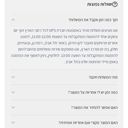
שאלות נפוצות
תוך כמה זמן אקבל את המשלוח?
אנו מציעים משלוח מהיר באמצעות חברת UPS לכל רחבי הארץ תוך יום
עסקים אחד להזמנות המתקבלות עד השעות 11:00-12:00, למעט
אזורים מרוחקים ומעבר לקו הירוק. באזור תל אביב, רמת גן, גבעתיים,
חולון, בת ים ומרכז הארץ, אנו מספקים שירות משלוחים מהיום להיום
להזמנות המתקבלות עד השעה 13:00. לחלופין, ניתן לאסוף את ההזמנה
באופן מיידי מהחנות שלנו בתל אביב.
מתי המשלוח חינם?
ב-BUYIPHONE אנו מציעים משלוח מהיר וחינם לכל רחבי הארץ בכל קנייה
כמה זמן יש לי אחריות על המוצר?
מעל ₪300. השירות מתבצע באמצעות חברת UPS, חברת המשלוחים
המובילה והאמינה בישראל. עבור רכישות בסכום נמוך מ-₪300, המשלוח
כל מוצרי אפל החדשים באתר BUYIPHONE מגיעים עם שנה אחת של
המהיר זמין בעלות נוחה של ₪35 בלבד.
האם אפשר להחזיר את המוצר?
אחריות יבואן רשמית ומלאה, הניתנת למימוש בכל מעבדות השירות
המורשות בישראל. עבור מוצרים שאינם חדשים, תקופת האחריות
כן, ניתן להחזיר מוצר תוך 14 יום מקבלתו בכפוף לתקנון ההחזרות שלנו.
המדויקת מצוינת בצורה ברורה ונגישה בדף המוצר הספציפי. מרכז
האם המוצר מקורי ועם אחריות אמיתית?
חשוב לציין כי לא ניתן לקבל זיכוי עבור מוצרים שנפתחו מאריזתם