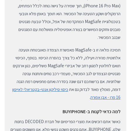
(iPhone 16 Pro Max), תוך שמירה על גישה נוחה לכלל הפתחים,
הרמקולים ושקע הטעינה של המכשיר. הוא תומך באופן מלא וטבעי
בטכנולוגיית MagSafe המתקדמת של אפל, וכולל טבעת מגנטים
מובנים וחזקים המיושרים בצורה אופטימלית ומושלמת עם המגנטים
שבגב המכשיר.
תמיכה מלאה זו ב-MagSafe מאפשרת הצמדה מאובטחת וטעינה
אלחוטית מהירה ויעילה, ללא כל צורך בהסרת הכיסוי. בנוסף, הכיסוי
תואם לחלוטין למגוון רחב של אביזרי MagSafe משלימים, כגון ארנקים
מגנטיים הנצמדים לגב המכשיר, מעמדי רכב נוחים ותחנות עגינה
שולחניות. אם ברשותכם דגם שונה בסדרה ואתם מחפשים רמת הגנה
דומה, מומלץ מאוד לבדוק גם את
כיסוי סיליקון אנטי-בקטריאלי לאייפון
16 פרו - אבן אפורה
.
למה כדאי לקנות ב-BUYIPHONE
כאשר אתם רוכשים את מוצרי הפרימיום של חברת DECODED בחנות
שלנו, BUYIPHONE, אתם נהנים משקט נפשי מלא. אנו משווקים מוצרים