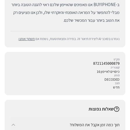
ב-BUYIPHONE אנו מאמינים שהאייפון שלכם ראוי להגנה הטובה ביותר
מבלי להתפשר על המראה האופנתי והיוקרתי שלו, ולכן אנו מציעים רק
את הטוב ביותר עבור המכשיר שלכם.
נעזרנו בסוכני AI ליצירת תיאור זה. במידה ומצאת טעות, נשמח אם
תשתף אותנו
.
מק״ט
8721145000879
קטגוריה
כיסויים לאייפון 16
מותג
DECODED
מצב
חדש
שאלות נפוצות
תוך כמה זמן אקבל את המשלוח?