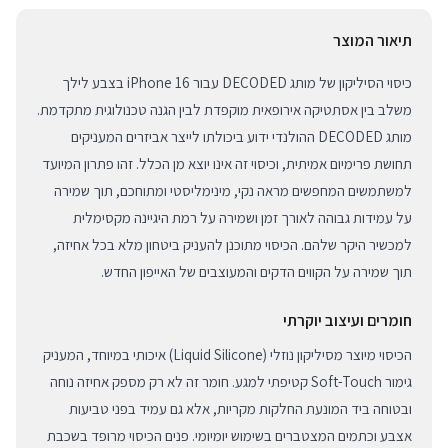
תיאור המוצר
כיסוי הסיליקון של מותג DECODED עבור iPhone 16 בצבע לילך
משלב בין אסתטיקה אירופאית מוקפדת לבין הגנה טכנולוגית מתקדמת.
מותג DECODED ההולנדי ידוע ביכולתו לייצר אביזרים המעניקים
תחושת פרימיום אמיתית, וכיסוי זה אינו יוצא מן הכלל. זהו פתרון המיועד
למשתמשים המחפשים מראה נקי, מינימליסטי ומתוחכם, תוך שמירה
על עמידות גבוהה לאורך זמן ושמירה על רמת היגיינה מקסימלית
למכשיר היקר שלהם. הכיסוי מתוכנן להעניק ביטחון מלא בכל אחיזה,
תוך שמירה על הקווים הדקים והמעוצבים של האייפון החדש.
חומרים ועיצוב יוקרתי
הכיסוי מיוצר מסיליקון נוזלי (Liquid Silicone) איכותי במיוחד, המעניק
גימור Soft-Touch קטיפתי למגע. חומר זה לא רק מספק אחיזה נוחה
ובטוחה ביד המונעת החלקות מקריות, אלא גם עמיד בפני טביעות
אצבע וכתמים המצטברים בשימוש יומיומי. פנים הכיסוי מרופד בשכבת