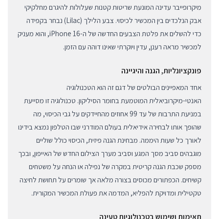
מיקרופייבר עדינה המונעת שריטות קטנות שעלולות להיגרם מחלקיקי
אבק הנלכדים בין המכשיר לכיסוי. צבע הלילך (Lilac) נבחר בקפידה
כדי להשלים את פלטת הצבעים החדשה של ה-iPhone 16, והוא מעניק
למכשיר מראה רענן, עדין ויוקרתי שאינו דוהה עם הזמן.
פונקציונליות, הגנה והיגיינה
אחד המאפיינים הבולטים של דגם זה הוא הטכנולוגיה
האנטי-מיקרוביאלית המוטמעת בחומר הסיליקון. טכנולוגיה זו מסייעת
במניעת התרבות של עד 99 אחוזים מהחיידקים על גבי הכיסוי, מה
שהופך אותו לבחירה אידיאלית בעולם המודרני שבו הטלפון נמצא בידינו
לאורך כל שעות היממה. מבחינת הגנה פיזית, הכיסוי כולל שוליים
מוגבהים סביב מסך המגע וסביב מערך הצילום החדש של האייפון, ובכך
מספק שכבת הגנה קריטית במקרה של נפילה או הנחה על משטחים
קשיחים. הכפתורים מכוסים בצורה מלאה אך שומרים על תחושת לחיצה
טקטילית ומדויקת להפליא, המדמה את פעולת המכשיר המקורית.
תאימות ושימוש בטכנולוגיות טעינה