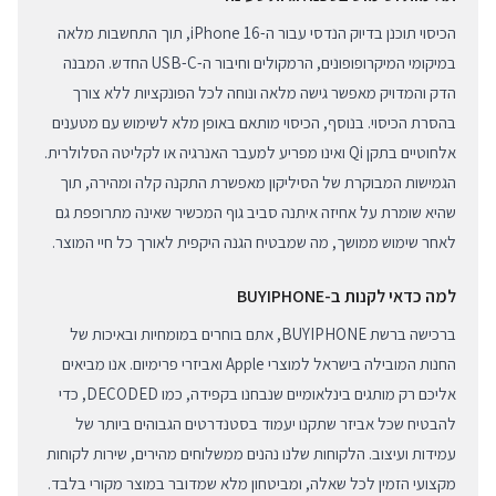
הכיסוי תוכנן בדיוק הנדסי עבור ה-iPhone 16, תוך התחשבות מלאה
במיקומי המיקרופופונים, הרמקולים וחיבור ה-USB-C החדש. המבנה
הדק והמדויק מאפשר גישה מלאה ונוחה לכל הפונקציות ללא צורך
בהסרת הכיסוי. בנוסף, הכיסוי מותאם באופן מלא לשימוש עם מטענים
אלחוטיים בתקן Qi ואינו מפריע למעבר האנרגיה או לקליטה הסלולרית.
הגמישות המבוקרת של הסיליקון מאפשרת התקנה קלה ומהירה, תוך
שהיא שומרת על אחיזה איתנה סביב גוף המכשיר שאינה מתרופפת גם
לאחר שימוש ממושך, מה שמבטיח הגנה היקפית לאורך כל חיי המוצר.
למה כדאי לקנות ב-BUYIPHONE
ברכישה ברשת BUYIPHONE, אתם בוחרים במומחיות ובאיכות של
החנות המובילה בישראל למוצרי Apple ואביזרי פרימיום. אנו מביאים
אליכם רק מותגים בינלאומיים שנבחנו בקפידה, כמו DECODED, כדי
להבטיח שכל אביזר שתקנו יעמוד בסטנדרטים הגבוהים ביותר של
עמידות ועיצוב. הלקוחות שלנו נהנים ממשלוחים מהירים, שירות לקוחות
מקצועי הזמין לכל שאלה, ומביטחון מלא שמדובר במוצר מקורי בלבד.