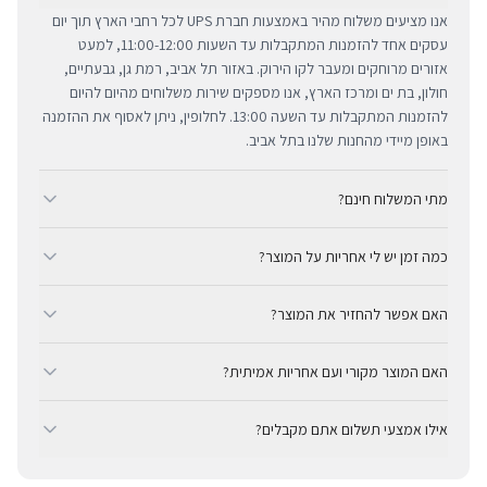
אנו מציעים משלוח מהיר באמצעות חברת UPS לכל רחבי הארץ תוך יום
עסקים אחד להזמנות המתקבלות עד השעות 11:00-12:00, למעט
אזורים מרוחקים ומעבר לקו הירוק. באזור תל אביב, רמת גן, גבעתיים,
חולון, בת ים ומרכז הארץ, אנו מספקים שירות משלוחים מהיום להיום
להזמנות המתקבלות עד השעה 13:00. לחלופין, ניתן לאסוף את ההזמנה
באופן מיידי מהחנות שלנו בתל אביב.
מתי המשלוח חינם?
ב-BUYIPHONE אנו מציעים משלוח מהיר וחינם לכל רחבי הארץ בכל קנייה
כמה זמן יש לי אחריות על המוצר?
מעל ₪300. השירות מתבצע באמצעות חברת UPS, חברת המשלוחים
המובילה והאמינה בישראל. עבור רכישות בסכום נמוך מ-₪300, המשלוח
כל מוצרי אפל החדשים באתר BUYIPHONE מגיעים עם שנה אחת של
המהיר זמין בעלות נוחה של ₪35 בלבד.
האם אפשר להחזיר את המוצר?
אחריות יבואן רשמית ומלאה, הניתנת למימוש בכל מעבדות השירות
המורשות בישראל. עבור מוצרים שאינם חדשים, תקופת האחריות
כן, ניתן להחזיר מוצר תוך 14 יום מקבלתו בכפוף לתקנון ההחזרות שלנו.
המדויקת מצוינת בצורה ברורה ונגישה בדף המוצר הספציפי. מרכז
האם המוצר מקורי ועם אחריות אמיתית?
חשוב לציין כי לא ניתן לקבל זיכוי עבור מוצרים שנפתחו מאריזתם
השירות המקצועי שלנו עומד לרשותך תמיד כדי להעניק מענה מהיר
המקורית או כאלו שנעשה בהם שימוש. ההחזר הכספי יבוצע באמצעי
בהחלט. BUYIPHONE היא יבואן רשמי ומשווק מורשה. כל המוצרים
ומכבד לכל צורך.
התשלום המקורי, בתנאי שהמוצר נותר במצבו החדש והמקורי.
אילו אמצעי תשלום אתם מקבלים?
מקוריים לחלוטין ומגיעים עם אחריות יבואן אמיתית — לא אפור ולא
מקביל.
ב-BUYIPHONE ניתן לשלם באמצעות כרטיסי אשראי, Apple Pay,