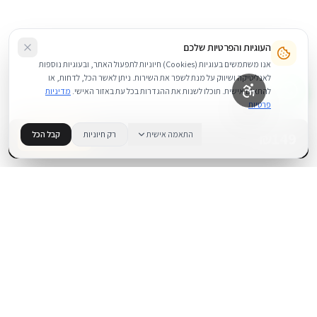
העוגיות והפרטיות שלכם
אנו משתמשים בעוגיות (Cookies) חיוניות לתפעול האתר, ובעוגיות נוספות
לאנליטיקה ושיווק על מנת לשפר את השירות. ניתן לאשר הכל, לדחות, או
להתאים אישית. תוכלו לשנות את ההגדרות בכל עת באזור האישי.
מדיניות
פרטיות
149
₪
התאמה אישית
רק חיוניות
קבל הכל
בדוק זמינות
.
BUYIPHONE
משווק מוצרי אפל בישראל. קונים בקליק עם אחריות אמיתית.