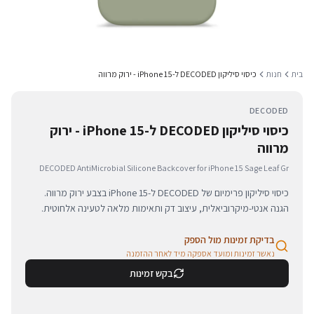
בית
חנות
כיסוי סיליקון DECODED ל-iPhone 15 - ירוק מרווה
DECODED
כיסוי סיליקון DECODED ל-iPhone 15 - ירוק
מרווה
DECODED AntiMicrobial Silicone Backcover for iPhone 15 Sage Leaf Gr
כיסוי סיליקון פרימיום של DECODED ל-iPhone 15 בצבע ירוק מרווה.
הגנה אנטי-מיקרוביאלית, עיצוב דק ותאימות מלאה לטעינה אלחוטית.
בדיקת זמינות מול הספק
נאשר זמינות ומועד אספקה מיד לאחר ההזמנה
בקש זמינות