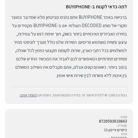
למה כדאי לקנות ב-BUYIPHONE
ברכישה באתר BUYIPHONE אתם נהנים מביטחון מלא שמדובר במוצר
מקורי של מותג DECODED העולמי. אנו ב-BUYIPHONE מקפידים על
בחירת האביזרים האיכותיים ביותר בשוק, תוך שימת דגש על עמידות,
עיצוב וחוויית משתמש פרימיום. השירות שלנו כולל מערך לוגיסטי מהיר
למשלוחים בכל רחבי הארץ, שירות לקוחות מקצועי הזמין לכל שאלה,
ומחירים תחרותיים המאפשרים לכם לאבזר את המכשיר החדש שלכם
בטוב ביותר. כשאתם קונים אצלנו, אתם מקבלים את השילוב המושלם
בין איכות ללא פשרות לבין שירות אישי ואמין.
נעזרנו בסוכני AI ליצירת תיאור זה. במידה ומצאת טעות, נשמח אם
תשתף אותנו
.
מק״ט
8720593010843
קטגוריה
כיסויים אייפון 15
מותג