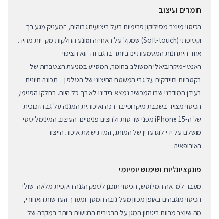
חומרים ועיצוב
הכיסוי מיוצר מסיליקון פרימיום בעל ביצועים גבוהים, המעניק מגע רך
וקטיפתי (Soft-touch) שמקל על האחיזה ומונע החלקות מקריות מהיד.
אחד היתרונות המשמעותיים ביותר בדגם זה הוא הציפוי
האנטי-מיקרוביאלי המשולב בחומר, המסייע במניעת הצטברות של
בקטריות וחיידקים על גבי המשטח החיצוני של הטלפון – תכונה חיונית
בעידן המודרני שבו המכשיר נמצא בידינו לאורך כל היום. בחלקו הפנימי,
הכיסוי מצויד בשכבת מיקרופייבר רכה ואיכותית המגנה על גב הזכוכית
של ה-iPhone 15 מפני שריטות ולחצים פנימיים. העיצוב המינימליסטי
מושלם על ידי לוגו עדין של המותג, המדגיש את איכות הייצור
האירופאית.
פונקציונליות ושימוש יומיומי
מעבר למראה המלוטש, הכיסוי תוכנן לספק הגנה היקפית מלאה. שולי
הכיסוי מוגבהים באופן מכוון מעל גובה המסך ומערך העדשות האחורי,
מה שיוצר מרווח ביטחון המגן על הרכיבים הרגישים ביותר במקרה של