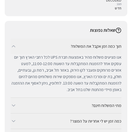
DECODED
מצב
חדש
שאלות נפוצות
תוך כמה זמן אקבל את המשלוח?
אנו מציעים משלוח מהיר באמצעות חברת UPS לכל רחבי הארץ תוך יום
עסקים אחד להזמנות המתקבלות עד השעות 11:00-12:00, למעט
אזורים מרוחקים ומעבר לקו הירוק. באזור תל אביב, רמת גן, גבעתיים,
חולון, בת ים ומרכז הארץ, אנו מספקים שירות משלוחים מהיום להיום
להזמנות המתקבלות עד השעה 13:00. לחלופין, ניתן לאסוף את ההזמנה
באופן מיידי מהחנות שלנו בתל אביב.
מתי המשלוח חינם?
ב-BUYIPHONE אנו מציעים משלוח מהיר וחינם לכל רחבי הארץ בכל קנייה
כמה זמן יש לי אחריות על המוצר?
מעל ₪300. השירות מתבצע באמצעות חברת UPS, חברת המשלוחים
המובילה והאמינה בישראל. עבור רכישות בסכום נמוך מ-₪300, המשלוח