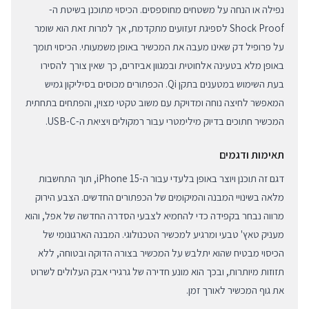
נפילה או הנחה על משטחים מחוספסים. הכיסוי מתוכנן בשיטת ה-
Shock Proof לספיגת זעזועים מתקדמת, אך למרות זאת הוא שומר
על פרופיל דק שאינו מעבה את המכשיר באופן משמעותי. הכיסוי תומך
באופן מלא בטעינה אלחוטית ובמגוון אביזרים, כך שאין צורך להסירו
בעת השימוש במטענים בתקן Qi. הכפתורים מכוסים בסיליקון גמיש
המאפשר לחיצה נוחה ומדויקת עם משוב טקטי מצוין, והפתחים בתחתית
המכשיר חתוכים בדיוק מילימטרי עבור רמקולים ויציאת ה-USB-C.
תאימות ודגמים
דגם זה תוכנן ויוצר באופן בלעדי עבור ה-iPhone 15, תוך התחשבות
מלאה בשינויי המבנה והמיקומים של הכפתורים החדשים. הצבע הירוק
מרווה נבחר בקפידה כדי להחמיא לצבעי הסדרה החדשה של אפל, והוא
מעניק טאץ' טבעי ומרגיע למכשיר הטכנולוגי. המבנה הארגונומי של
הכיסוי מבטיח שהוא יתלבש על המכשיר בצורה הדוקה ובטוחה, ללא
תזוזות מיותרות, ובכך הוא מונע חדירה של גרגירי אבק העלולים לשרוט
את גוף המכשיר לאורך זמן.