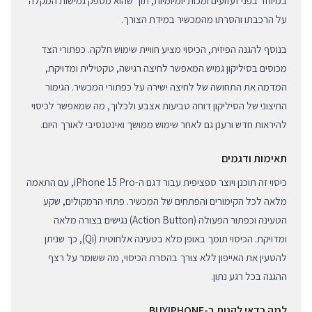
במיוחד בפני זעזועים ומכות יומיומיות, תוך שהוא מספק גמישות המקלה
על הרכבתו והסרתו מהמכשיר במידת הצורך.
בנוסף להגנה הפיזית, הכיסוי מציע חוויית שימוש חלקה. כפתורי הצד
מכוסים בסיליקון גמיש המאפשר לחיצה רגישה, טקטילית ומדויקת,
המדמה את התחושה של לחיצה ישירה על כפתורי המכשיר. הגימור
החיצוני של הסיליקון דוחה טביעות אצבע ולכלוך, מה שמאפשר לכיסוי
להיראות חדש ורענן גם לאחר שימוש ממושך ואינטנסיבי לאורך היום.
תאימות ודגמים
כיסוי זה תוכנן ויוצר ספציפית עבור דגם ה-iPhone 15 Pro, עם התאמה
מלאה לכל הקימורים והפתחים של המכשיר. פתחי הרמקולים, שקע
הטעינה וכפתור הפעולה (Action Button) נגישים בצורה מלאה
ומדויקת. הכיסוי תומך באופן מלא בטעינה אלחוטית (Qi), כך שניתן
להטעין את האייפון ללא צורך בהסרת הכיסוי, מה ששומר על רצף
ההגנה בכל רגע נתון.
למה כדאי לקנות ב-BUYIPHONE