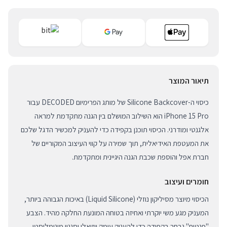
תיאור המוצר
כיסוי ה-Silicone Backcover של מותג הפרימיום DECODED עבור
iPhone 15 Pro הוא השילוב המושלם בין הגנה מתקדמת למראה
אלגנטי ומודרני. הכיסוי תוכנן בקפידה כדי להעניק למכשיר הדגל שלכם
את המעטפת האידיאלית, תוך שמירה על קווי העיצוב המקוריים של
חברת אפל והוספת שכבת הגנה היגיינית ומתקדמת.
חומרים ועיצוב
הכיסוי מיוצר מסיליקון נוזלי (Liquid Silicone) באיכות הגבוהה ביותר,
המעניק מגע משי יוקרתי ואחיזה בטוחה המונעת החלקה מהיד. הצבע
"פנטום" נבחר בקפידה כדי להעניק עומק ויזואלי וסגנון מינימליסטי