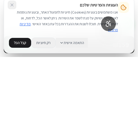
העוגיות והפרטיות שלכם
אנו משתמשים בעוגיות (Cookies) חיוניות לתפעול האתר, ובעוגיות נוספות
לאנליטיקה ושיווק על מנת לשפר את השירות. ניתן לאשר הכל, לדחות, או
להתאים אישית. תוכלו לשנות את ההגדרות בכל עת באזור האישי.
מדיניות
פרטיות
159
₪
התאמה אישית
רק חיוניות
קבל הכל
+
−
BUY NOW
1
במלאי
.
BUYIPHONE
משווק מוצרי אפל בישראל. קונים בקליק עם אחריות אמיתית.
א׳–ה׳: 10:00–18:00
לאונרדו דה וינצ׳י 9, תל אביב