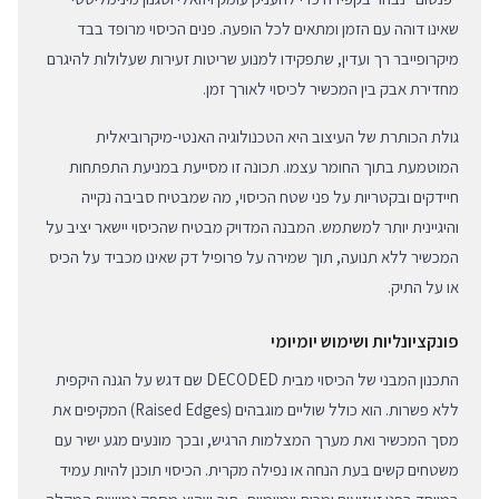
שאינו דוהה עם הזמן ומתאים לכל הופעה. פנים הכיסוי מרופד בבד
מיקרופייבר רך ועדין, שתפקידו למנוע שריטות זעירות שעלולות להיגרם
מחדירת אבק בין המכשיר לכיסוי לאורך זמן.
גולת הכותרת של העיצוב היא הטכנולוגיה האנטי-מיקרוביאלית
המוטמעת בתוך החומר עצמו. תכונה זו מסייעת במניעת התפתחות
חיידקים ובקטריות על פני שטח הכיסוי, מה שמבטיח סביבה נקייה
והיגיינית יותר למשתמש. המבנה המדויק מבטיח שהכיסוי יישאר יציב על
המכשיר ללא תנועה, תוך שמירה על פרופיל דק שאינו מכביד על הכיס
או על התיק.
פונקציונליות ושימוש יומיומי
התכנון המבני של הכיסוי מבית DECODED שם דגש על הגנה היקפית
ללא פשרות. הוא כולל שוליים מוגבהים (Raised Edges) המקיפים את
מסך המכשיר ואת מערך המצלמות הרגיש, ובכך מונעים מגע ישיר עם
משטחים קשים בעת הנחה או נפילה מקרית. הכיסוי תוכנן להיות עמיד