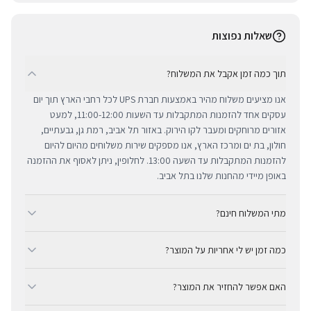
שאלות נפוצות
תוך כמה זמן אקבל את המשלוח?
אנו מציעים משלוח מהיר באמצעות חברת UPS לכל רחבי הארץ תוך יום
עסקים אחד להזמנות המתקבלות עד השעות 11:00-12:00, למעט
אזורים מרוחקים ומעבר לקו הירוק. באזור תל אביב, רמת גן, גבעתיים,
חולון, בת ים ומרכז הארץ, אנו מספקים שירות משלוחים מהיום להיום
להזמנות המתקבלות עד השעה 13:00. לחלופין, ניתן לאסוף את ההזמנה
באופן מיידי מהחנות שלנו בתל אביב.
מתי המשלוח חינם?
ב-BUYIPHONE אנו מציעים משלוח מהיר וחינם לכל רחבי הארץ בכל קנייה
כמה זמן יש לי אחריות על המוצר?
מעל ₪300. השירות מתבצע באמצעות חברת UPS, חברת המשלוחים
המובילה והאמינה בישראל. עבור רכישות בסכום נמוך מ-₪300, המשלוח
כל מוצרי אפל החדשים באתר BUYIPHONE מגיעים עם שנה אחת של
המהיר זמין בעלות נוחה של ₪35 בלבד.
האם אפשר להחזיר את המוצר?
אחריות יבואן רשמית ומלאה, הניתנת למימוש בכל מעבדות השירות
המורשות בישראל. עבור מוצרים שאינם חדשים, תקופת האחריות