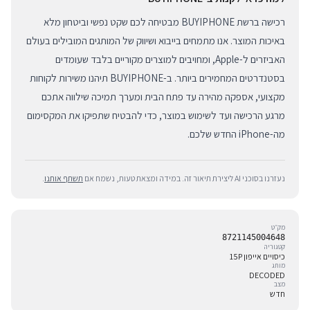
רכישה ברשת BUYIPHONE מבטיחה לכם שקט נפשי וביטחון מלא
באיכות המוצר. אנו מתמחים בייבוא ושיווק של המותגים המובילים בעולם
האביזרים ל-Apple, ומחויבים למוצרים מקוריים בלבד שעומדים
בסטנדרטים המחמירים ביותר. ב-BUYIPHONE תיהנו משירות לקוחות
מקצועי, אספקה מהירה עד פתח הבית ומערך תמיכה שילווה אתכם
מרגע הרכישה ועד לשימוש במוצר, כדי להבטיח שתפיקו את המקסימום
מה-iPhone החדש שלכם.
נעזרנו בסוכני AI ליצירת תיאור זה. במידה ומצאת טעות, נשמח אם
תשתף אותנו
.
מק״ט
8721145004648
קטגוריה
כיסויים אייפון 15P
מותג
DECODED
מצב
חדש