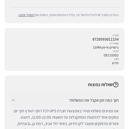
נעזרנו בסוכני AI ליצירת תיאור זה. במידה ומצאת טעות, נשמח אם
תשתף אותנו
.
מק״ט
8720593011154
קטגוריה
כיסויים אייפון 15PM
מותג
DECODED
מצב
חדש
שאלות נפוצות
תוך כמה זמן אקבל את המשלוח?
אנו מציעים משלוח מהיר באמצעות חברת UPS לכל רחבי הארץ תוך יום
עסקים אחד להזמנות המתקבלות עד השעות 11:00-12:00, למעט
אזורים מרוחקים ומעבר לקו הירוק. באזור תל אביב, רמת גן, גבעתיים,