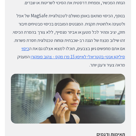
הנחת המכשיר, ומפחית דרסטית את הסיכוי לשריטות או שברים.
בנוסף, הכיסוי מותאם באופן מושלם לטכנולוגיית MagSafe של אפל
ולטעינה אלחוטית תקנית. המגנטים המובנים בכיסוי מבטיחים חיבור
חזק, יציב ומהיר לכל מטען או אביזר מגסייף, ללא צורך בהסרת הכיסוי.
זהו שילוב מנצח של הגנה רב-שכבתית ונוחות טכנולוגית חסרת פשרות.
אם אתם מחפשים גיוון בצבעים, תוכלו למצוא אצלנו גם את ה
כיסוי
סיליקון אנטי-בקטריאלי לאייפון 15 פרו מקס - צהוב פופקורן
המעניק
מראה צעיר ורענן יותר.
תאימות ודגמים