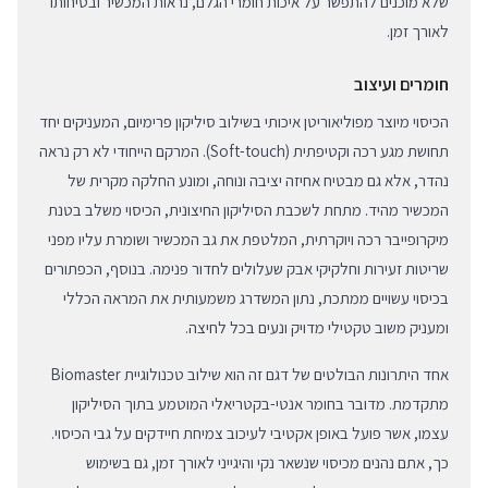
שלא מוכנים להתפשר על איכות חומרי הגלם, נראות המכשיר ובטיחותו
לאורך זמן.
חומרים ועיצוב
הכיסוי מיוצר מפוליאוריטן איכותי בשילוב סיליקון פרימיום, המעניקים יחד
תחושת מגע רכה וקטיפתית (Soft-touch). המרקם הייחודי לא רק נראה
נהדר, אלא גם מבטיח אחיזה יציבה ונוחה, ומונע החלקה מקרית של
המכשיר מהיד. מתחת לשכבת הסיליקון החיצונית, הכיסוי משלב בטנת
מיקרופייבר רכה ויוקרתית, המלטפת את גב המכשיר ושומרת עליו מפני
שריטות זעירות וחלקיקי אבק שעלולים לחדור פנימה. בנוסף, הכפתורים
בכיסוי עשויים ממתכת, נתון המשדרג משמעותית את המראה הכללי
ומעניק משוב טקטילי מדויק ונעים בכל לחיצה.
אחד היתרונות הבולטים של דגם זה הוא שילוב טכנולוגיית Biomaster
מתקדמת. מדובר בחומר אנטי-בקטריאלי המוטמע בתוך הסיליקון
עצמו, אשר פועל באופן אקטיבי לעיכוב צמיחת חיידקים על גבי הכיסוי.
כך, אתם נהנים מכיסוי שנשאר נקי והיגייני לאורך זמן, גם בשימוש