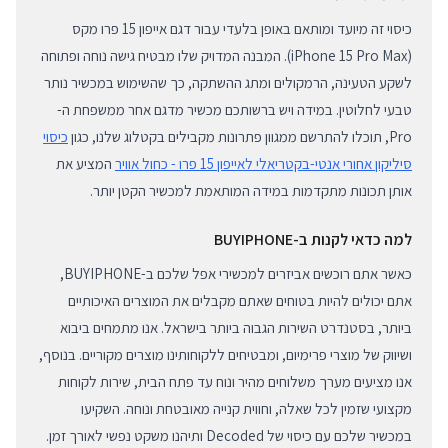
כיסוי זה מיועד ומותאם באופן בלעדי עבור דגם אייפון 15 פרו מקס
(iPhone 15 Pro Max). המבנה המדויק שלו מבטיח גישה נוחה ופתוחה
לשקע הטעינה, הרמקולים ומתג ההשתקה, כך שהשימוש במכשיר נותר
טבעי לחלוטין. במידה ויש ברשותכם מכשיר מדגם אחר ממשפחת ה-
Pro, תוכלו להתרשם ממגוון פתרונות מקבילים בקטלוג שלנו, כגון
כיסוי
סיליקון אחורי אנטי-בקטריאלי לאייפון 15 פרו - כחול אוויר
המציע את
אותן תכונות מתקדמות במידה המותאמת למכשיר הקטן יותר.
למה כדאי לקנות ב-BUYIPHONE
כאשר אתם רוכשים אביזרים למכשירי אפל שלכם ב-BUYIPHONE,
אתם יכולים להיות בטוחים שאתם מקבלים את המוצרים האיכותיים
ביותר, בסטנדרט השירות הגבוה ביותר בישראל. אנו מתמחים ביבוא
ושיווק של מוצרי פרימיום, ומבטיחים ללקוחותינו מוצרים מקוריים. בנוסף,
אנו מציעים מערך משלוחים מהיר ונוח עד פתח הבית, שירות לקוחות
מקצועי שזמין לכל שאלה, וחווית קנייה מאובטחת ונוחה. השקיעו
במכשיר שלכם עם כיסוי של Decoded ותיהנו משקט נפשי לאורך זמן.