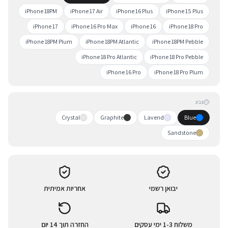
iPhone 18PM
iPhone 17 Air
iPhone 16 Plus
iPhone 15 Plus
iPhone 17
iPhone 16 Pro Max
iPhone 16
iPhone 18 Pro
iPhone 18PM Plum
iPhone 18PM Atlantic
iPhone 18PM Pebble
iPhone 18 Pro Atlantic
iPhone 18 Pro Pebble
iPhone 16 Pro
iPhone 18 Pro Plum
צבע
Crystal
Graphite
Lavend
Blue
Sandstone
יבואן רשמי
אחריות אמיתית
משלוח 1-3 ימי עסקים
החזרה תוך 14 יום