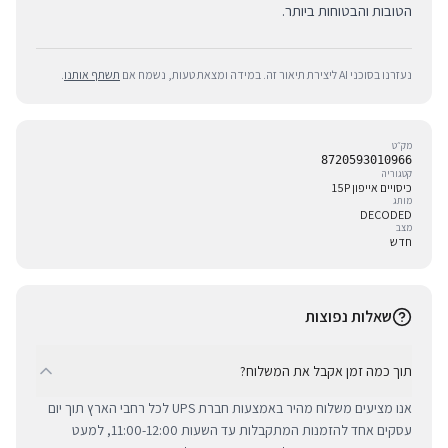
הטובות והבטוחות ביותר.
נעזרנו בסוכני AI ליצירת תיאור זה. במידה ומצאת טעות, נשמח אם
תשתף אותנו
.
מק״ט
8720593010966
קטגוריה
כיסויים אייפון 15P
מותג
DECODED
מצב
חדש
שאלות נפוצות
תוך כמה זמן אקבל את המשלוח?
אנו מציעים משלוח מהיר באמצעות חברת UPS לכל רחבי הארץ תוך יום
עסקים אחד להזמנות המתקבלות עד השעות 11:00-12:00, למעט