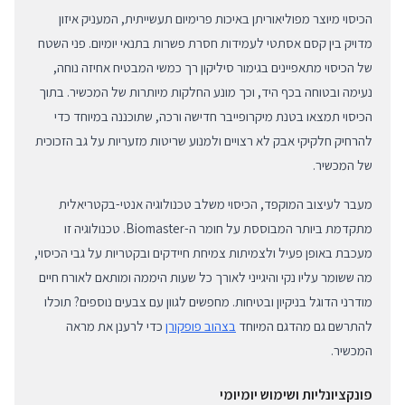
הכיסוי מיוצר מפוליאוריתן באיכות פרימיום תעשייתית, המעניק איזון
מדויק בין קסם אסתטי לעמידות חסרת פשרות בתנאי יומיום. פני השטח
של הכיסוי מתאפיינים בגימור סיליקון רך כמשי המבטיח אחיזה נוחה,
נעימה ובטוחה בכף היד, וכך מונע החלקות מיותרות של המכשיר. בתוך
הכיסוי תמצאו בטנת מיקרופייבר חדישה ורכה, שתוכננה במיוחד כדי
להרחיק חלקיקי אבק לא רצויים ולמנוע שריטות מזעריות על גב הזכוכית
של המכשיר.
מעבר לעיצוב המוקפד, הכיסוי משלב טכנולוגיה אנטי-בקטריאלית
מתקדמת ביותר המבוססת על חומר ה-Biomaster. טכנולוגיה זו
מעכבת באופן פעיל ולצמיתות צמיחת חיידקים ובקטריות על גבי הכיסוי,
מה ששומר עליו נקי והיגייני לאורך כל שעות היממה ומותאם לאורח חיים
מודרני הדוגל בניקיון ובטיחות. מחפשים לגוון עם צבעים נוספים? תוכלו
להתרשם גם מהדגם המיוחד
בצהוב פופקורן
כדי לרענן את מראה
המכשיר.
פונקציונליות ושימוש יומיומי