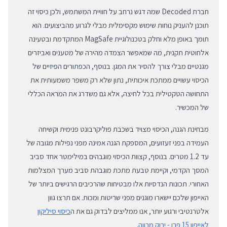
חברת Decoded שמה דגש נרחב על חוויית המשתמש, ולכן כיסוי זה
תוכנן להעניק נוחות שימוש מקסימלית מבלי לגרוע מהביצועים. הוא
תומך באופן מלא וחלק בטכנולוגיית MagSafe המתקדמת ובטעינה
אלחוטית תקנית, מה שמאפשר הצמדה מהירה של מטענים ואביזרים
מגנטיים מבלי צורך להסיר את המגן. בנוסף, הכפתורים הפיזיים של
הכיסוי עשויים ממתכת איכותית, נתון שלא רק משפר משמעותית את
התחושה הטקטילית בכל לחיצה, אלא גם משדרג את המראה הכללי
של המכשיר.
מבחינת הגנה, הכיסוי מצויד בשכבת פוליקרבונט פנימית וקשיחה
העמידה בפני זעזועים, המספקת הגנה אמינה מפני נפילות מגובה של
עד 1.2 מטרים. בנוסף, קצוות הכיסוי מוגבהים במילימטר אחד סביב
המסך הקדמי, וקיימת טבעת מתכת מוגבהת סביב מערך המצלמות
האחורי. תכונות הנדסיות אלו מבטיחות שהרכיבים הרגישים ביותר של
האייפון שלכם יישארו מוגנים מפני שריטות ומכות. אם תרצו גוון
אלטרנטיבי ורגוע יותר, אנו ממליצים לבדוק גם את ה
כיסוי סיליקון
לאייפון 15 פרו - ירוק מרווה
.