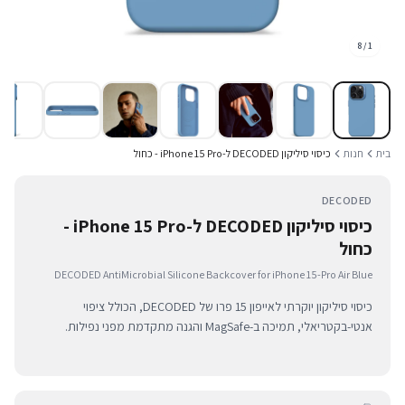
8
/
1
בית
חנות
כיסוי סיליקון DECODED ל-iPhone 15 Pro - כחול
DECODED
כיסוי סיליקון DECODED ל-iPhone 15 Pro -
כחול
DECODED AntiMicrobial Silicone Backcover for iPhone 15-Pro Air Blue
כיסוי סיליקון יוקרתי לאייפון 15 פרו של DECODED, הכולל ציפוי
אנטי-בקטריאלי, תמיכה ב-MagSafe והגנה מתקדמת מפני נפילות.