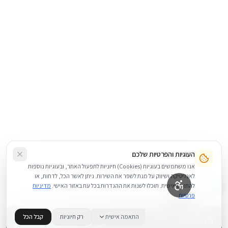
העוגיות והפרטיות שלכם
אנו משתמשים בעוגיות (Cookies) חיוניות לתפעול האתר, ובעוגיות נוספות
לאנליטיקה ושיווק על מנת לשפר את השירות. ניתן לאשר הכל, לדחות, או
להתאים אישית. תוכלו לשנות את ההגדרות בכל עת באזור האישי.
מדיניות
פרטיות
159
₪
התאמה אישית
רק חיוניות
קבל הכל
+
−
BUY NOW
1
במלאי