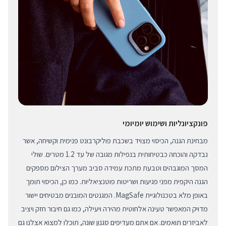
פונקציונליות ושימוש יומיומי
מבחינת הגנה, הכיסוי מצויד בשכבת פוליקרבונט פנימית וקשיחה, אשר
נבדקה והוכחה כבטיחותית בנפילות מגובה של עד 1.2 מטרים. שולי
המסך המוגבהים וטבעת מתכת עמידה סביב מערך הצילום מספקים
הגנה היקפית מפני פגיעות ושריטות פוטנציאליות. כמו כן, הכיסוי תומך
באופן מלא בטכנולוגיית MagSafe. המגנטים המובנים מבטיחים יישור
מדויק המאפשר טעינה אלחוטית מהירה ויעילה, כמו גם חיבור חזק ויציב
לאביזרים תואמים. אם אתם מעדיפים סגנון שונה, תוכלו למצוא אצלנו גם