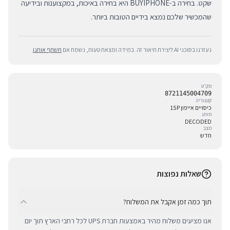
שקט. בחירה ב-BUYIPHONE היא בחירה באיכות, במקצוענות ובידיעה
שהמכשיר שלכם נמצא בידיים הטובות ביותר.
נעזרנו בסוכני AI ליצירת תיאור זה. במידה ומצאת טעות, נשמח אם
תשתף אותנו
.
מק״ט
8721145004709
קטגוריה
כיסויים אייפון 15P
מותג
DECODED
מצב
חדש
שאלות נפוצות
תוך כמה זמן אקבל את המשלוח?
אנו מציעים משלוח מהיר באמצעות חברת UPS לכל רחבי הארץ תוך יום