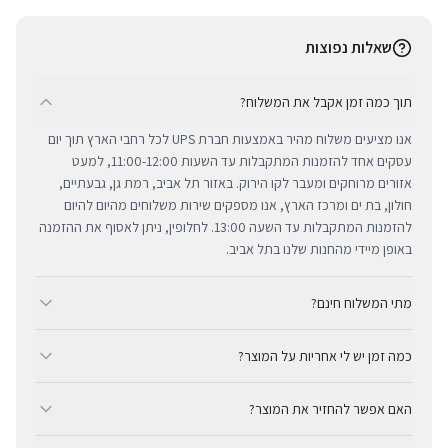
שאלות נפוצות
תוך כמה זמן אקבל את המשלוח?
אנו מציעים משלוח מהיר באמצעות חברת UPS לכל רחבי הארץ תוך יום
עסקים אחד להזמנות המתקבלות עד השעות 11:00-12:00, למעט
אזורים מרוחקים ומעבר לקו הירוק. באזור תל אביב, רמת גן, גבעתיים,
חולון, בת ים ומרכז הארץ, אנו מספקים שירות משלוחים מהיום להיום
להזמנות המתקבלות עד השעה 13:00. לחלופין, ניתן לאסוף את ההזמנה
באופן מיידי מהחנות שלנו בתל אביב.
מתי המשלוח חינם?
ב-BUYIPHONE אנו מציעים משלוח מהיר וחינם לכל רחבי הארץ בכל קנייה
כמה זמן יש לי אחריות על המוצר?
מעל ₪300. השירות מתבצע באמצעות חברת UPS, חברת המשלוחים
המובילה והאמינה בישראל. עבור רכישות בסכום נמוך מ-₪300, המשלוח
כל מוצרי אפל החדשים באתר BUYIPHONE מגיעים עם שנה אחת של
המהיר זמין בעלות נוחה של ₪35 בלבד.
האם אפשר להחזיר את המוצר?
אחריות יבואן רשמית ומלאה, הניתנת למימוש בכל מעבדות השירות
המורשות בישראל. עבור מוצרים שאינם חדשים, תקופת האחריות
כן, ניתן להחזיר מוצר תוך 14 יום מקבלתו בכפוף לתקנון ההחזרות שלנו.