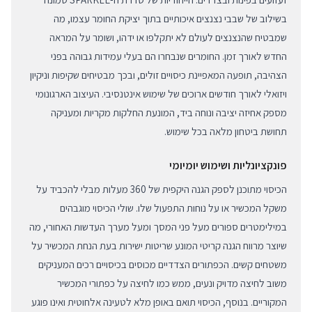
בשילוב של שבבי נצנצים איכותיים בתוך יציקת החומר עצמו, מה
שמבטיח שהנצנצים לעולם לא יתקלפו או ידהו, ושומר על המראה
החדש לאורך זמן. החומרים שנבחרו הם בעלי עמידות גבוהה בפני
הצהיבה, תופעה המאפיינת כיסויים זולים, ובכך מבטיחים שקיפות וניקיון
ויזואלי לאורך חודשים ארוכים של שימוש אינטנסיבי. העיצוב הארגונומי
מספק אחיזה יציבה ונוחה ביד, המונעת החלקות מקריות ומעניקה
תחושת ביטחון מלאה בכל שימוש.
פונקציונליות ושימוש יומיומי
הכיסוי מתוכנן לספק הגנה היקפית של 360 מעלות מבלי להכביד על
משקל המכשיר או על נוחות התפעול שלו. שולי הכיסוי מוגבהים
במילימטרים ספורים מעל פני המסך ומעל מערך העדשות האחורי, מה
שיוצר מרווח הגנה קריטי המונע שריטות ישירות בעת הנחת המכשיר על
משטחים קשים. הכפתורים הצדדיים מכוסים בכיסויים רכים המעניקים
משוב לחיצה מדויק ונעים, ממש כמו לחיצה על כפתורי המכשיר
המקוריים. בנוסף, הכיסוי תואם באופן מלא לטעינה אלחוטית ואינו פוגע