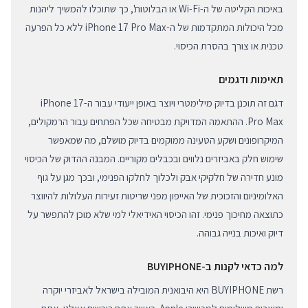
באיכות הקליטה של ה-Wi-Fi או הבלוטות', כך שתוכלו להמשיך ליהנות
מכל היכולות המתקדמות של ה-iPhone 17 Pro Max ללא כל הפרעה
טכנית או צורך בהסרת הכיסוי.
תאימות ודגמים
דגם זה תוכנן בדיוק מילימטרי ויוצר באופן ייעודי עבור ה-iPhone 17
Pro Max. ההתאמה המדויקת מבטיחה שכל הפתחים עבור הרמקולים,
המיקרופונים ושקע הטעינה ממוקמים בדיוק מושלם, מה שמאפשר
שימוש חלק באביזרים נלווים ובכבלים מקוריים. המבנה ההדוק של הכיסוי
מונע חדירה של חלקיקי אבק ולכלוך לחלקו הפנימי, ובכך מגן על גוף
האלומיניום והזכוכית של האייפון מפני שריטות זעירות העלולות להיווצר
כתוצאה מחיכוך פנימי. זהו הכיסוי האידיאלי למי שלא מוכן להתפשר על
דיוק ואיכות בנייה גבוהה.
למה כדאי לקנות ב-BUYIPHONE
רשת BUYIPHONE היא היבואנית המובילה בישראל לאביזרי יוקרה