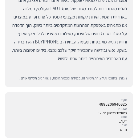
ומוצרים משלימים למכשירי Apple. כאשר אתם רוכשים אצלנו, אתם
נהנים מהתחייבות למוצר מקורי של מותג LAUT העולמי, המלווה
באחריות רשמית ושירות לקוחות מקצועי המכיר כל פרט ופרט במוצרים.
אנו מתמחים באספקת הפתרונות המתקדמים ביותר בשוק, תוך הקפדה
על סטנדרטים גבוהים של איכות, משלוחים מהירים לכל חלקי הארץ
וחוויית קנייה מאובטחת ונעימה. הבחירה ב-BUYIPHONE היא הבחירה
בשקט נפשי ובידיעה שהמכשיר היקר שלכם נמצא בידיים הטובות ביותר,
עם האביזרים האיכותיים ביותר שניתן להשיג.
נעזרנו בסוכני AI ליצירת תיאור זה. במידה ומצאת טעות, נשמח אם
תשתף אותנו
.
מק״ט
4895206946025
קטגוריה
כיסויים לאייפון 17PM
מותג
LAUT
מצב
חדש