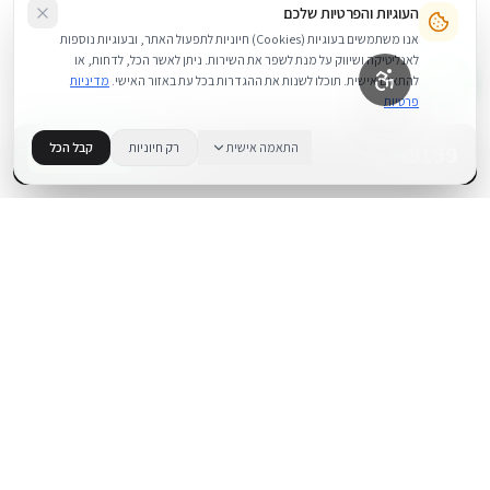
העוגיות והפרטיות שלכם
אנו משתמשים בעוגיות (Cookies) חיוניות לתפעול האתר, ובעוגיות נוספות
לאנליטיקה ושיווק על מנת לשפר את השירות. ניתן לאשר הכל, לדחות, או
להתאים אישית. תוכלו לשנות את ההגדרות בכל עת באזור האישי.
מדיניות
פרטיות
199
₪
התאמה אישית
רק חיוניות
קבל הכל
+
−
BUY NOW
1
במלאי
.
BUYIPHONE
משווק מוצרי אפל בישראל. קונים בקליק עם אחריות אמיתית.
א׳–ה׳: 10:00–18:00
לאונרדו דה וינצ׳י 9, תל אביב