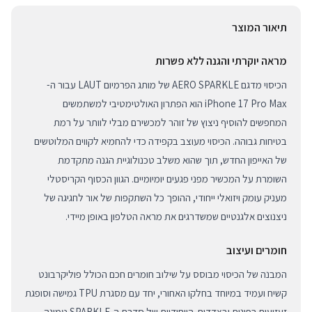
תיאור המוצר
מראה יוקרתי והגנה ללא פשרות
הכיסוי מדגם AERO SPARKLE של מותג הפרמיום LAUT עבור ה-
iPhone 17 Pro Max הוא הפתרון האולטימטיבי למשתמשים
המחפשים להוסיף ניצוץ של זוהר למכשירם מבלי לוותר על רמת
בטיחות גבוהה. הכיסוי מעוצב בקפידה כדי להחמיא לקווים המלוטשים
של האייפון החדש, תוך שהוא משלב טכנולוגיית הגנה מתקדמת
השומרת על המכשיר מפני פגעים יומיומיים. הגוון הכסוף הקריסטלי
מעניק עומק ויזואלי ייחודי, ההופך כל השתקפות של אור לחגיגה של
ניצנוצים אלגנטיים שמשדרגים את מראה הטלפון באופן מיידי.
חומרים ועיצוב
המבנה של הכיסוי מבוסס על שילוב חומרים חכם הכולל פוליקרבונט
קשיח ועמיד במיוחד בחלקו האחורי, יחד עם מסגרת TPU גמישה וסופגת
זעזועים בפינות ובצדדים. הייחודיות של סדרת ה-SPARKLE טמונה