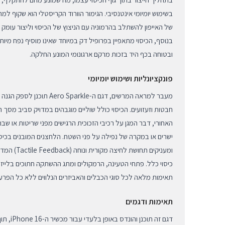
בשימוש יומיומי אינטנסיבי. הגימור הוורוד הקריסטלי הוא שקוף 
של האייפון להשתלב בהרמוניה עם הניצוץ של הכיסוי וליצור עומק וי
בנוסף, הכיסוי מתאפיין בפרופיל דק במיוחד שאינו מוסיף נפח מיו
ובטוחה בכף היד בזכות מרקם ארגונומי המונע החלקה.
פונקציונליות ושימוש יומיומי
מעבר למראה המרשים, דגם ה-Sparkle
חבטות וזעזועים. הכיסוי כולל שוליים מוגבהים במדויק סביב מס
האחורי, דבר המגן על רכיבי הזכוכית הרגישים מפני שריטות או ש
ישרים או במקרה של נפילה על פני השטח. הלחצנים המובנים בכיסו
ומעניקים תחוש
כיסוי כלל. פתחי הטעינה, הרמקולים ומתג ההשתקה חתוכים בלייז
תאימות מלאה לכל סוגי הכבלים והאביזרים הנלווים ללא כל הפרעה
תאימות ודגמים
דגם זה תוכנ