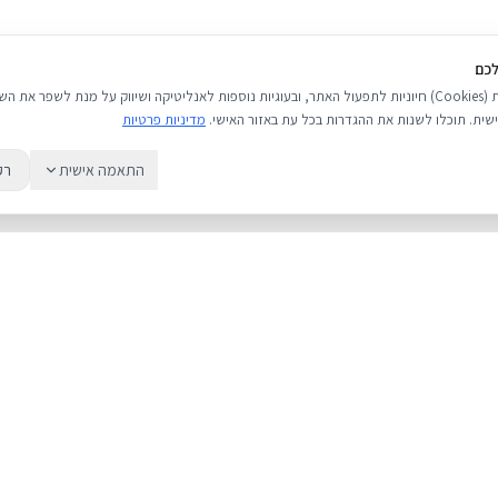
לכם
אנו משתמשים בעוגיות (Cookies) חיוניות לתפעול האתר, ובעוגיות נוספות לאנליטיקה ושיווק על מנת לשפר 
שית. תוכלו לשנות את ההגדרות בכל עת באזור האישי.
מדיניות פרטיות
התאמה אישית
רק
שירות
מדריכים
אודות
מחירי אייפון
צור קשר
אייפון או אנדרואי