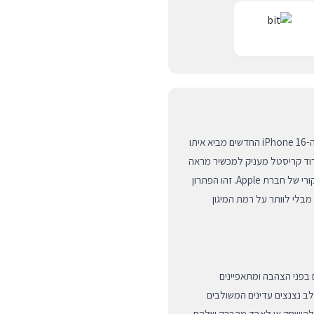
כיסוי ה-Aero Sparkle מבית המותג העולמי LAUT עבור מכשירי ה-iPhone 16 החדשים מביא איתו
ורוד קריסטל מעניק למכשיר מראה
יוקרתי, מתוחכם וייחודי, תוך שמירה על הקווים הנקיים והעיצוב המקורי של חברת Apple. זהו הפתרון
בלי לוותר על רמת המיגון
 בפני הצהבה ומתאפיינים
ב נצנצים עדינים המשולבים
, להישחק או לאבד מהברק שלהם