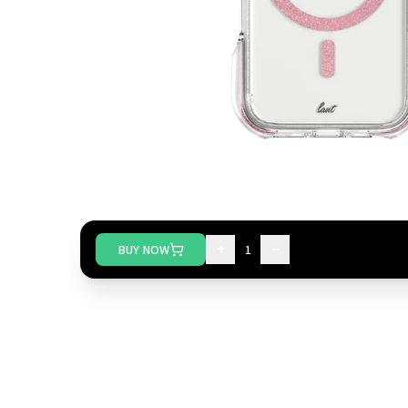
+
−
BUY NOW
1