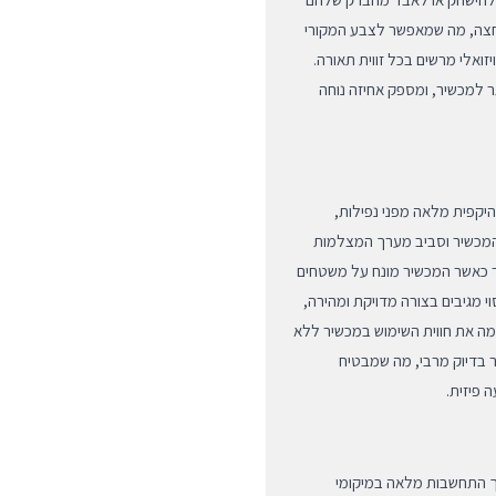
למחצה, מה שמאפשר לצבע המקורי
זואלי מרשים בכל זווית תאורה.
תר למכשיר, ומספק אחיזה נוחה
Aero  תוכנן לספק הגנה היקפית מלאה מפני נפילות,
ך המכשיר וסביב מערך המצלמות
בר כאשר המכשיר מונח על משטחים
י מגיבים בצורה מדויקת ומהירה,
ת לחיצה מקורית ונוחה (Tactile Feedback) המדמה את חווית השימוש במכשיר ללא
ר בדיוק מרבי, מה שמבטיח
 פיזית.
ן והונדס באופן בלעדי עבור מכשיר ה-iPhone 16, תוך התחשבות מלאה במיקומי