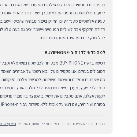
הכפתורים החדשים ובמבנה המצלמות המעודכן של הסדרה החדשה.
לטעינה אלחוטית בתקנים המובילים, כך שאין צורך להסיר אותו ב
טעינה אלחוטיים סטנדרטיים. הדיוק בייצור מבטיח שהכיסוי יישב ב
חדירת חלקיקי אבק לשוליים הפנימיים ויישמר יציב גם בעת טלטלו
לכל פונקציות המכשיר המתקדמות ביותר.
למה כדאי לקנות ב-BUYIPHONE
רכישה ברשת BUYIPHONE מבטיחה לכם שקט נפשי מ
המובילים בעולם. אנו מקפידים על ייבוא רשמי של אביזרים העומדי
מה שמבטיח עמידות ותאימות מושלמת למכשיר שלכם. הלקוחות של
הזמין לכל ייעוץ, מערך משלוחים מהיר לכל חלקי הארץ ותמיכה 
לקנות אצלנו, אתם מקבלים את השילוב המנצח בין מוצרי פרימיום יוק
בטוחה ושירותית, עם דגש על איכות ללא פשרות עבור ה-iPhone החדש שלכם.
נעזרנו בסוכני AI ליצירת תיאור זה. במידה ומצאת טעות, נשמח אם
תשתף אותנו