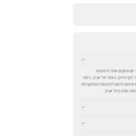
UPS לכל רחבי הארץ תוך יום עסקים אחד להזמנות
ם מרוחקים ומעבר לקו הירוק. באזור תל אביב, רמת
ים מהיום להיום להזמנות המתקבלות
ב-BUYIPHONE אנו מציעים משלוח מהיר וחינם לכל רחבי הארץ בכל קנייה מעל ₪300. השירות מתבצע
שראל. עבור רכישות בסכום נמוך
גיעים עם שנה אחת של אחריות יבואן רשמית ומלאה,