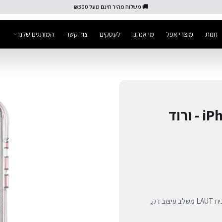
🚚 משלוח מהיר חינם מעל ₪300
חנות
מוצרי אפל
מי אנחנו
לעסקים
צור קשר
המותגים שלנו
כיסוי Aero Sparkle ל-iPhone 16 - ורוד
הגנה מנצנצת ויוקרתית ל-iPhone 16. כיסוי ה-Aero Sparkle מבית LAUT משלב עיצוב דק,