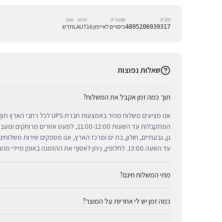
מק״ט
קטגוריה
מותג
מצב
כיסויים לאייפון 16
LAUT
חדש
4895206939317
שאלות נפוצות
תוך כמה זמן אקבל את המשלוח?
אנו מציעים משלוח מהיר באמצעות חברת 
המתקבלות עד השעות 11:00-12:00, למעט אזורי
גן, גבעתיים, חולון, בת ים ומרכז הארץ, אנו מספקים שירות משלוח
עד השעה 13:00. לחלופין, ניתן לאסוף את ההזמנה באופן מיידי מהחנות שלנו בתל אביב.
מתי המשלוח חינם?
כמה זמן יש לי אחריות על המוצר?
באמצעות חברת UPS, חברת המשלוחים המובילה והאמינה בי
מ-₪300, המשלוח המהיר זמין בעלות נוחה של ₪35 בלבד.
כל מוצרי אפל החדשים באתר BUYIPHONE מ