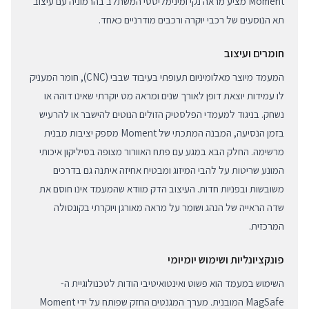
Moment מציע מראה נקי ומינימליסטי המשתלב בהרמוניה עם עיצוב
תא הנוסעים של רכבי יוקרה ורכבים מודרניים כאחד.
חומרים ועיצוב
המעמד מיוצר מאלומיניום תעופתי בעיבוד שבבי (CNC), חומר המעניק
לו עמידות יוצאת דופן לאורך שנים ומראה מט יוקרתי שאינו דוהה או
נשחק. בניגוד למעמדי הפלסטיק הזולים הנוטים להישבר או להרעיש
בזמן הנסיעה, המבנה המתכתי של Moment מספק יציבות מבנית
מרשימה. החלק הבא במגע עם פתח האוורור מצופה בסיליקון איכותי
המונע שריטות על להבי המיזוג ומבטיח אחיזה איתנה גם בדרכים
משובשות ובפניות חדות. העיצוב הדק מוודא שהמעמד אינו חוסם את
שדה הראייה של הנהג ושומר על מראה מאורגן ויוקרתי בקונסולה
המרכזית.
פונקציונליות ושימוש יומיומי
השימוש במעמד הוא פשוט ואינטואיטיבי הודות לטכנולוגיית ה-
MagSafe המובנית. מערך המגנטים החזק שפותח על ידי Moment