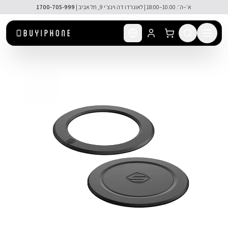
לג לתוכן הראשי
א׳–ה׳: 10:00–18:00 | לאונרדו דה וינצ׳י 9, תל אביב |
1700-705-999