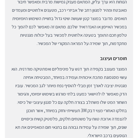
הנוחות היא ערך עליון, המתאם מעניק גמישות מרבית ומאפשר חיבור
מאובטח ומהיר למגוון רחב של אביזרי רכב, מטענים אלחוטיים ומעמדים
תואמים. מדובר במוצר קטן שעושה שינוי גדול בחוויית השימוש היומיומית
במכשיר האייפון או האנדרואיד שלכם. מתאם זה מאפשר לכם להפוך כל
טלפון חכם התומך בטעינה אלחוטית למכשיר בעל יכולות מגנטיות
מתקדמות, תוך שמירה על המראה המקורי של המכשיר.
חומרים ועיצוב
המוצר מעוצב בקפידה תוך דגש על מינימליזם ואסתטיקה מודרנית. הוא
עשוי מסגסוגת מתכת איכותית ועמידה במיוחד, המבטיחה אחיזה
מגנטית יציבה לאורך זמן מבלי להוסיף נפח מיותר לגב המכשיר. עוביו
הדק מאפשר לו להישאר כמעט בלתי מורגש בשימוש יומיומי, והגימור
השחור המט שלו משתלב בצורה חלקה עם כל סגנון עיצובי של כיסוי.
בחלקו האחורי מצוי דבק 3M תעשייתי וחזק במיוחד, אשר תוכנן
להצמדה ארוכת טווח על משטחים חלקים, פלסטיק קשיח וכיסויים
שונים, תוך שמירה על עמידות גבוהה גם בתנאי חום המאפיינים את תא
הנוסעים ברכב הישראלי.