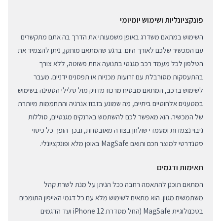
פונקציונליות ושימוש יומיומי
השימוש במתאם משדרג באופן משמעותי את הדרך בה אתם מתקשרים
עם המכשיר שלכם לאורך היום. ברגע שהמתאם מותקן, ניתן להצמיד את
הטלפון לכל מעמד רכב מגנטי בתנועה אחת פשוטה, ללא צורך
בהתעסקות מסורבלת עם זרועות מכניות או תפסנים ידניים. מעבר
לשימוש ברכב, המתאם מבטיח מרכוז מדויק מול סלילי הטעינה בשימוש
במטענים אלחוטיים ביתיים, מה שמונע בזבוז אנרגיה והתחממות מיותרת
של המכשיר. הוא מאפשר לכם להשתמש בארנקים מגנטיים, סוללות
גיבוי נצמדות ומעמדי שולחן בצורה מאובטחת, ובכך הופך כל כיסוי
סטנדרטי למוצר חכם ותואם MagSafe באופן מלא ופונקציונלי.
תאימות ודגמים
המתאם תוכנן להתאמה רחבה ככל הניתן על מנת לשרת קהל
משתמשים מגוון. הוא מתאים לשימוש מלא עם כל דגמי האייפון התומכים
בטכנולוגיית MagSafe (החל מסדרת iPhone 12 ועד הדגמים