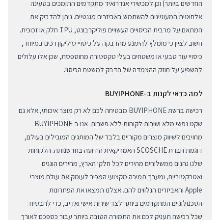
החדשים ביותר) וכן למכשירי אנדרואיד מתקדמים התומכים בטעינה
אלחוטית המעוניינים להשתמש באביזרים מגנטיים. ניתן להדביק את
המתאם על מרבית הכיסויים העשויים פוליקרבונט, TPU חלק או זכוכית.
חשוב לציין כי מומלץ להימנע מהדבקה על כיסויי סיליקון רכים במיוחד,
כיסויי עור טבעי או משטחים בעלי טקסטורה מחוספסת, שכן אלו עלולים
להשפיע על חוזק ההצמדה של הדבק למשטח הכיסוי.
למה כדאי לקנות ב-BUYIPHONE
רכישה ברשת BUYIPHONE מבטיחה לכם לא רק מוצר איכותי, אלא גם
שקט נפשי מלא ושירות לקוחות ללא פשרות. אנו ב-BUYIPHONE
מחויבים לשיווק מוצרים מקוריים בלבד של המותגים המובילים בעולם,
דוגמת חברת SCOSCHE האמריקאית הידועה בחדשנותה. הלקוחות
שלנו נהנים ממשלוחים מהירים לכל חלקי הארץ, מחירים הוגנים
ואטרקטיביים, ומערך תמיכה מקצועי המכיר לעומק את עולם מוצרי
Apple והאביזרים הנלווים להם. אצלנו תמצאו את הפתרונות
הטכנולוגיים המתקדמים ביותר לצד שירות אישי ואדיב, כדי להבטיח
שכל רכישה תעניק לכם את התמורה הטובה ביותר עבור כספכם לאורך