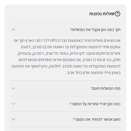
שאלות נפוצות
תוך כמה זמן אקבל את המשלוח?
אנו מציעים משלוח מהיר באמצעות חברת UPS לכל רחבי הארץ תוך יום
עסקים אחד להזמנות המתקבלות עד השעות 11:00-12:00, למעט
אזורים מרוחקים ומעבר לקו הירוק. באזור תל אביב, רמת גן, גבעתיים,
חולון, בת ים ומרכז הארץ, אנו מספקים שירות משלוחים מהיום להיום
להזמנות המתקבלות עד השעה 13:00. לחלופין, ניתן לאסוף את ההזמנה
באופן מיידי מהחנות שלנו בתל אביב.
מתי המשלוח חינם?
ב-BUYIPHONE אנו מציעים משלוח מהיר וחינם לכל רחבי הארץ בכל קנייה
כמה זמן יש לי אחריות על המוצר?
מעל ₪300. השירות מתבצע באמצעות חברת UPS, חברת המשלוחים
המובילה והאמינה בישראל. עבור רכישות בסכום נמוך מ-₪300, המשלוח
כל מוצרי אפל החדשים באתר BUYIPHONE מגיעים עם שנה אחת של
המהיר זמין בעלות נוחה של ₪35 בלבד.
האם אפשר להחזיר את המוצר?
אחריות יבואן רשמית ומלאה, הניתנת למימוש בכל מעבדות השירות
המורשות בישראל. עבור מוצרים שאינם חדשים, תקופת האחריות
כן, ניתן להחזיר מוצר תוך 14 יום מקבלתו בכפוף לתקנון ההחזרות שלנו.