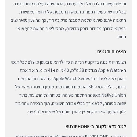
והפינים עשויים פלדת אל-חלד עמידה, המבטיחה נעילה בטוחה ויציבה
בכל סוג של פעילות גופנית. הגמישות המבנית של החומר מאפשרת
התאמה ארגונומית מושלמת למבנה פרק כף היד, כך שהשעון נשאר יציב
במקומו לצורך מדידות דופק מדויקות, מבלי ליצור תחושת לחץ או אי
נוחות.
תאימות ודגמים
רצועה זו תוכננה בדייקנות הנדסית כדי להתאים באופן מושלם לכל דגמי
ה-Apple Watch בגדלים 38 מ"מ, 40 מ"מ ו-41 מ"מ. היא תואמת
באופן מלא לסדרות Apple Watch Series 1 ועד לסדרות החדשות
ביותר, כולל דגמי ה-SE והדגמים המוקדמים. מנגנון החיבור המהיר של
Native Union מאפשר החלפה פשוטה ובטוחה של הרצועות בתוך
שניות ספורות, ללא צורך בכלי עבודה חיצוניים, תוך הבטחה שהחיבור
לגוף השעון יישאר חזק ואמין לאורך שנים של שימוש אינטנסיבי.
למה כדאי לקנות ב-BUYIPHONE
ברכישה ב-BUYIPHONE אתם מבטיחים לעצמכם שקט נפשי וקבלת