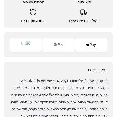
יבואן רשמי
אחריות אמיתית
משלוח 1-3 ימי עסקים
החזרה תוך 14 יום
תיאור המוצר
רצועת ה-Active של מותג היוקרה הבינלאומי Native Union היא
השילוב המנצח בין אסתטיקה מוקפדת לביצועים טכניים חסרי פשרות.
היא תוכננה במיוחד עבור משתמשי Apple Watch המנהלים אורח חיים
דינמי ומחפשים אביזר שמלווה אותם בצורה חלקה מהאימון האינטנסיבי
ביותר בבוקר ועד לפגישות העבודה הרשמיות ביותר בערב, תוך שמירה
על נוחות מקסימלית ומראה מודרני ויוקרתי שאינו דומה לרצועות