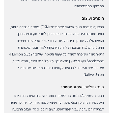
הסיליקון הסטנדרטיות.
חומרים ועיצוב
הרצועה מיוצרת מגומי פלואורואלסטומר (FKM) באיכות הגבוהה ביותר,
חומר מתקדם הידוע בעמידותו יוצאת הדופן לתנאי חוץ ובמגע הרך
והנעים שלו על עור כף היד. העיצוב הייחודי כולל טקסטורה פנימית
וחיצונית המונעת הצטברות לחות והידבקות לעור, ובכך מאפשרת
זרימת אוויר משופרת לאורך כל שעות היממה. שילוב הצבעים Lemon ו-
Sandstone מעניק לשעון מראה נקי, מינימליסטי וייחודי, המדגיש את
איכות הייצור והירידה לפרטים הקטנים ביותר המאפיינת את מוצרי
Native Union.
פונקציונליות ושימוש יומיומי
רצועת ה-Active נבנתה כדי לעמוד באתגרי היומיום המורכבים ביותר.
היא עמידה לחלוטין בפני מים, זיעה ושינויי טמפרטורה, מה שהופך אותה
לבחירה המועדפת עבור ספורטאים, רצים וחובבי כושר. אבזם הרצועה