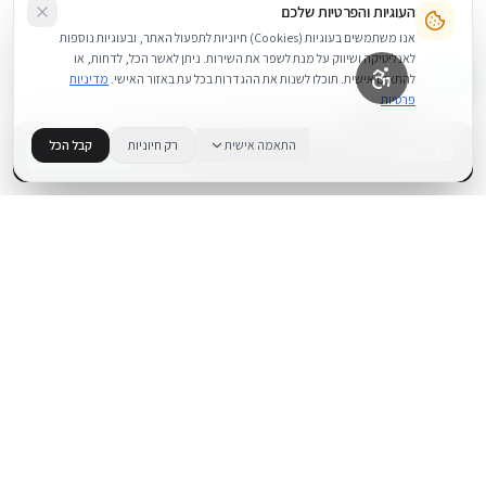
העוגיות והפרטיות שלכם
אנו משתמשים בעוגיות (Cookies) חיוניות לתפעול האתר, ובעוגיות נוספות
לאנליטיקה ושיווק על מנת לשפר את השירות. ניתן לאשר הכל, לדחות, או
להתאים אישית. תוכלו לשנות את ההגדרות בכל עת באזור האישי.
מדיניות
פרטיות
199
₪
התאמה אישית
רק חיוניות
קבל הכל
+
−
BUY NOW
1
במלאי
.
BUYIPHONE
משווק מוצרי אפל בישראל. קונים בקליק עם אחריות אמיתית.
א׳–ה׳: 10:00–18:00
לאונרדו דה וינצ׳י 9, תל אביב