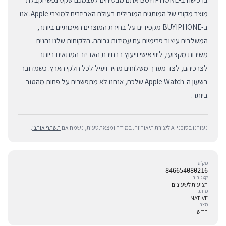
מוצר מקורי של המותגים המובילים בעולם האביזרים למוצרי Apple. אנו
ב-BUYIPHONE מקפידים על בחירת המוצרים האיכותיים ביותר,
המשלבים עיצוב פרימיום עם עמידות גבוהה. הלקוחות שלנו נהנים
משירות מקצועי, ליווי אישי וייעוץ בבחירת האביזר המתאים ביותר
לצרכיהם, לצד מערך משלוחים מהיר ויעיל לכל חלקי הארץ. כשמדובר
בשעון ה-Apple Watch שלכם, אנחנו לא מתפשרים על פחות מהטוב
ביותר.
נעזרנו בסוכני AI ליצירת תיאור זה. במידה ומצאת טעות, נשמח אם
תשתף אותנו
.
מק״ט
846654080216
קטגוריה
רצועות לשעונים
מותג
NATIVE
מצב
חדש