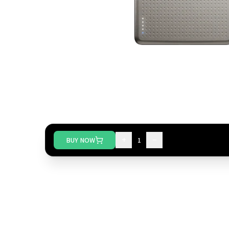
+
−
BUY NOW
1