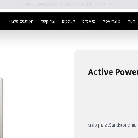
🚚 משלוח מהיר חינם מעל ₪300
חנות
מוצרי אפל
מי אנחנו
לעסקים
צור קשר
המותגים שלנו
Active Power Ban
סוללת גיבוי יוקרתית מבית Native Union בקיבולת 5000mAh וגימור Sandstone. פתרון טעינה