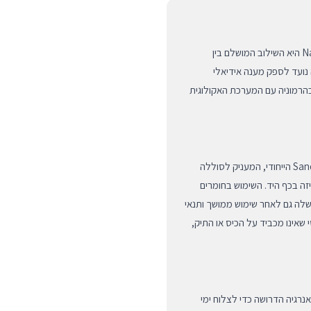
סוללת הגיבוי Active 5000mAh של המותג היוקרתי Native Union היא השילוב המושלם בין
 נועד לספק מענה אידיאלי
הרמוניה עם המערכת האקולוגית
סדרת ה-Active של Native Union מתאפיינת בגימור ה-Sandstone הייחודי, המעניק לסוללה
 בכף היד. השימוש בחומרים
שלה גם לאחר שימוש ממושך ותנאי
שאינו מכביד על הכיס או התיק,
תוספת האנרגיה הדרושה כדי לצלוח ימי