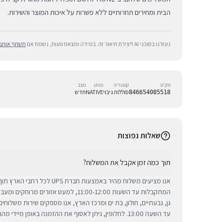
הבית ומחירים תחרותיים ללא פשרות על איכות המוצר והשירות.
נעזרנו בסוכני AI ליצירת תיאור זה. במידה ומצאת טעות, נשמח אם
תשתף אותנו
מק״ט
קטגוריה
מותג
מצב
סוללות גיבוי
NATIVE
חדש
846654085518
שאלות נפוצות
תוך כמה זמן אקבל את המשלוח?
אנו מציעים משלוח מהיר באמצעות חברת 
המתקבלות עד השעות 11:00-12:00, למעט אזורי
גן, גבעתיים, חולון, בת ים ומרכז הארץ, אנו מספקים שירות משלוח
עד השעה 13:00. לחלופין, ניתן לאסוף את ההזמנה באופן מיידי מהחנות שלנו בתל אביב.