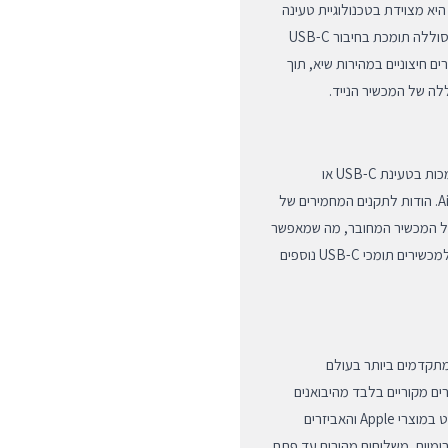
היא מצוידת בטכנולוגיית טעינה
מהירה המבטיחה העברת אנרגיה יעילה ובטוחה למכשיר שלכם. הסוללה תומכת בחיבור USB-C
ם חיצוניים במהירות שיא, תוך
ה של המכשיר הנייד.
הסוללה מותאמת באופן מלא לעבודה עם כל סדרות האייפון התומכות בטעינת USB-C או
Lightning (בשימוש בכבל מתאים), וכן עם מכשירי iPad ו-AirPods. הודות לתקנים המחמירים של
מהיר של המכשיר המחובר, מה שמאפשר
מעבר חלק בין מצבי טעינה שונים. זהו פתרון ורסטילי המתאים גם למכשירים תומכי USB-C נוספים
וצרים המתקדמים ביותר בעולם
ים מקוריים בלבד מהיבואנים
הרשמיים, עם אחריות מקיפה ושירות לקוחות מקצועי המכיר כל פרט במוצרי Apple והאביזרים
מחוויית קנייה פרימיום, משלוחים מהירים עד פתח