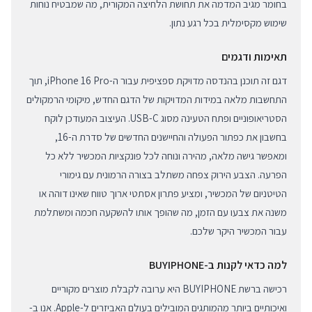
בחומר מגיב המדמה את תחושת הלחיצה המקורית, מה שמבטיח נוחות
שימוש מקסימלית בכל רגע נתון.
תאימות ודגמים
דגם זה תוכנן בהנדסה מדויקת ספציפית עבור ה-iPhone 16 Pro, תוך
התחשבות מלאה במידות המדויקות של הדגם החדש, מיקומי הרמקולים
הסטריאופוניים ופתח הטעינה מסוג USB-C. העיצוב המעודכן לוקח
בחשבון את כפתור הפעולה והחיישנים החדשים של סדרת ה-16,
ומאפשר גישה מלאה, מהירה ונוחה לכל פונקציות המכשיר ללא כל
הפרעה. הצבע הירוק צפחה משתלב בצורה הרמונית עם גימורי
הטיטניום של המכשיר, ומציע פתרון אסתטי ארוך טווח שאינו דוהה או
משנה את צבעו עם הזמן, מה שהופך אותו להשקעה חכמה ומשתלמת
עבור המכשיר היקר שלכם.
למה כדאי לקנות ב-BUYIPHONE
רכישה ברשת BUYIPHONE היא ערובה לקבלת מוצרים מקוריים
ואיכותיים ביותר מהמותגים המובילים בעולם האביזרים ל-Apple. אנו ב-