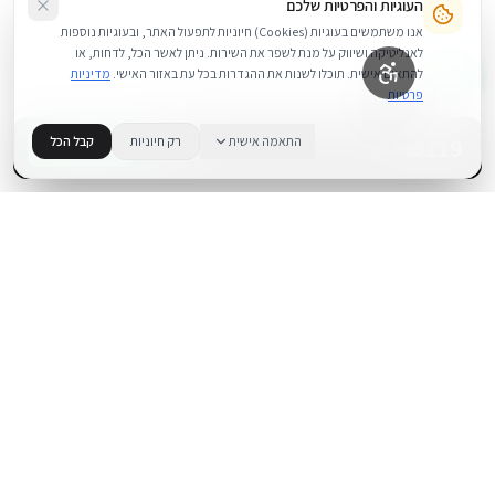
העוגיות והפרטיות שלכם
אנו משתמשים בעוגיות (Cookies) חיוניות לתפעול האתר, ובעוגיות נוספות
לאנליטיקה ושיווק על מנת לשפר את השירות. ניתן לאשר הכל, לדחות, או
להתאים אישית. תוכלו לשנות את ההגדרות בכל עת באזור האישי.
מדיניות
פרטיות
119
₪
התאמה אישית
רק חיוניות
קבל הכל
+
−
BUY NOW
1
במלאי
.
BUYIPHONE
משווק מוצרי אפל בישראל. קונים בקליק עם אחריות אמיתית.
א׳–ה׳: 10:00–18:00
לאונרדו דה וינצ׳י 9, תל אביב