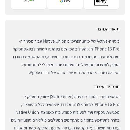
תיאור המוצר
כיסוי ה-Active של מותג הפרימיום Native Union עבור מכשיר ה-
iPhone 16 Pro הוא השילוב המושלם בין הגנה קשוחה לבין אסתטיקה
מינימליסטית ומתוחכמת. הכיסוי תוכנן במיוחד עבור המשתמש המודרני
הזקוק לעמידות מקסימלית בשימוש היום-יומי מבלי להתפשר על
המראה היוקרתי והדק של המכשיר החדש של חברת Apple.
חומרים ועיצוב
הכיסוי מעוצב בגוון ירוק צפחה (Slate Green) ייחודי, המעניק ל-
iPhone 16 Pro מראה אלגנטי ומודרני שמתאים לכל סיטואציה,
מפגישות עסקיות ועד לפעילות ספורטיבית מאומצת. Native Union
בחרה להשתמש בחומרים מתקדמים המשלבים פולימרים סופגי זעזועים
עם גימור חיצוני בעל טקסטורה עדינה המונעת החלקה מהיד ומשפרת