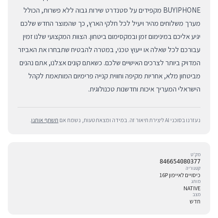
BUYIPHONE מקפידים על סטנדרט שירות גבוה ללא פשרות, הכולל
מערך משלוחים מהיר ויעיל לכל חלקי הארץ, כך שהמוצר החדש שלכם
יגיע אליכם במינימום זמן ובמקסימום ביטחון. הצוות המקצועי שלנו זמין
עבורכם לכל שאלה או ייעוץ טכני, במטרה להבטיח שתבחרו את האביזר
המדויק ביותר לצרכים האישיים שלכם. כשאתם קונים אצלנו, אתם נהנים
מביטחון מלא, אחריות מקיפה וחווית קנייה פרימיום המותאמת לקהל
הישראלי המעריך איכות וחדשנות טכנולוגית.
נעזרנו בסוכני AI ליצירת תיאור זה. במידה ומצאת טעות, נשמח אם
תשתף אותנו
.
מק״ט
846654080377
קטגוריה
כיסויים לאייפון 16P
מותג
NATIVE
מצב
חדש