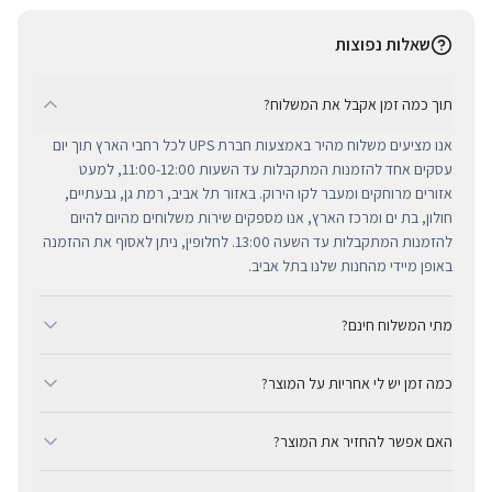
שאלות נפוצות
תוך כמה זמן אקבל את המשלוח?
אנו מציעים משלוח מהיר באמצעות חברת UPS לכל רחבי הארץ תוך יום
עסקים אחד להזמנות המתקבלות עד השעות 11:00-12:00, למעט
אזורים מרוחקים ומעבר לקו הירוק. באזור תל אביב, רמת גן, גבעתיים,
חולון, בת ים ומרכז הארץ, אנו מספקים שירות משלוחים מהיום להיום
להזמנות המתקבלות עד השעה 13:00. לחלופין, ניתן לאסוף את ההזמנה
באופן מיידי מהחנות שלנו בתל אביב.
מתי המשלוח חינם?
ב-BUYIPHONE אנו מציעים משלוח מהיר וחינם לכל רחבי הארץ בכל קנייה
כמה זמן יש לי אחריות על המוצר?
מעל ₪300. השירות מתבצע באמצעות חברת UPS, חברת המשלוחים
המובילה והאמינה בישראל. עבור רכישות בסכום נמוך מ-₪300, המשלוח
כל מוצרי אפל החדשים באתר BUYIPHONE מגיעים עם שנה אחת של
המהיר זמין בעלות נוחה של ₪35 בלבד.
האם אפשר להחזיר את המוצר?
אחריות יבואן רשמית ומלאה, הניתנת למימוש בכל מעבדות השירות
המורשות בישראל. עבור מוצרים שאינם חדשים, תקופת האחריות
כן, ניתן להחזיר מוצר תוך 14 יום מקבלתו בכפוף לתקנון ההחזרות שלנו.