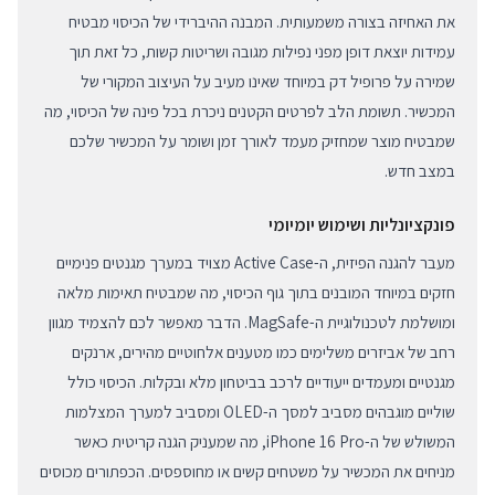
את האחיזה בצורה משמעותית. המבנה ההיברידי של הכיסוי מבטיח
עמידות יוצאת דופן מפני נפילות מגובה ושריטות קשות, כל זאת תוך
שמירה על פרופיל דק במיוחד שאינו מעיב על העיצוב המקורי של
המכשיר. תשומת הלב לפרטים הקטנים ניכרת בכל פינה של הכיסוי, מה
שמבטיח מוצר שמחזיק מעמד לאורך זמן ושומר על המכשיר שלכם
במצב חדש.
פונקציונליות ושימוש יומיומי
מעבר להגנה הפיזית, ה-Active Case מצויד במערך מגנטים פנימיים
חזקים במיוחד המובנים בתוך גוף הכיסוי, מה שמבטיח תאימות מלאה
ומושלמת לטכנולוגיית ה-MagSafe. הדבר מאפשר לכם להצמיד מגוון
רחב של אביזרים משלימים כמו מטענים אלחוטיים מהירים, ארנקים
מגנטיים ומעמדים ייעודיים לרכב בביטחון מלא ובקלות. הכיסוי כולל
שוליים מוגבהים מסביב למסך ה-OLED ומסביב למערך המצלמות
המשולש של ה-iPhone 16 Pro, מה שמעניק הגנה קריטית כאשר
מניחים את המכשיר על משטחים קשים או מחוספסים. הכפתורים מכוסים