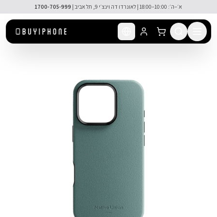
לג לתוכן הראשי
א׳–ה׳: 10:00–18:00 | לאונרדו דה וינצ׳י 9, תל אביב |
1700-705-999