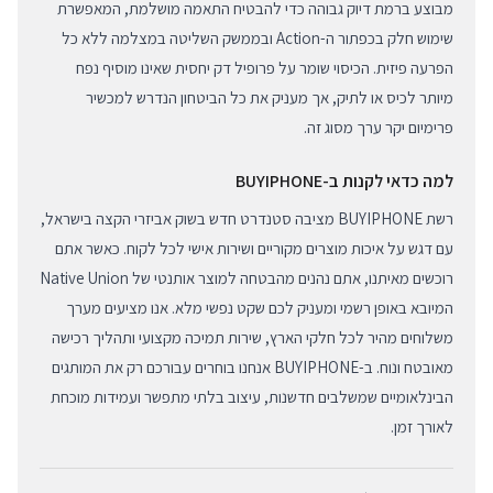
מבוצע ברמת דיוק גבוהה כדי להבטיח התאמה מושלמת, המאפשרת
שימוש חלק בכפתור ה-Action ובממשק השליטה במצלמה ללא כל
הפרעה פיזית. הכיסוי שומר על פרופיל דק יחסית שאינו מוסיף נפח
מיותר לכיס או לתיק, אך מעניק את כל הביטחון הנדרש למכשיר
פרימיום יקר ערך מסוג זה.
למה כדאי לקנות ב-BUYIPHONE
רשת BUYIPHONE מציבה סטנדרט חדש בשוק אביזרי הקצה בישראל,
עם דגש על איכות מוצרים מקוריים ושירות אישי לכל לקוח. כאשר אתם
רוכשים מאיתנו, אתם נהנים מהבטחה למוצר אותנטי של Native Union
המיובא באופן רשמי ומעניק לכם שקט נפשי מלא. אנו מציעים מערך
משלוחים מהיר לכל חלקי הארץ, שירות תמיכה מקצועי ותהליך רכישה
מאובטח ונוח. ב-BUYIPHONE אנחנו בוחרים עבורכם רק את המותגים
הבינלאומיים שמשלבים חדשנות, עיצוב בלתי מתפשר ועמידות מוכחת
לאורך זמן.