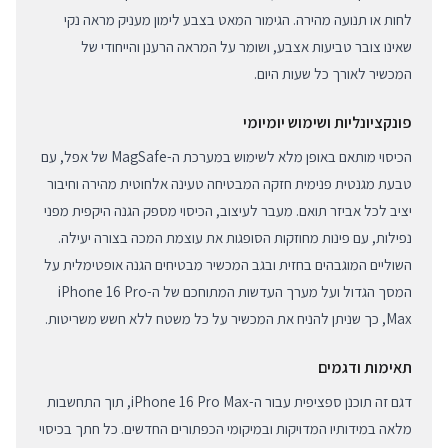
לחות או תנועה מהירה. הגימור המאט בצבע לימון מעניק מראה נקי
שאינו צובר טביעות אצבע, ושומר על המראה הרענן והייחודי של
המכשיר לאורך כל שעות היום.
פונקציונליות ושימוש יומיומי
הכיסוי מותאם באופן מלא לשימוש במערכת ה-MagSafe של אפל, עם
טבעת מגנטית פנימית חזקה המבטיחה טעינה אלחוטית מהירה וחיבור
יציב לכל אביזר תואם. מעבר לעיצוב, הכיסוי מספק הגנה היקפית מפני
נפילות, עם פינות מחוזקות הסופגות את עוצמת המכה בצורה יעילה.
השוליים המוגבהים בחזית ובגב המכשיר מבטיחים הגנה אופטימלית על
המסך הגדול ועל מערך העדשות המתוחכם של ה-iPhone 16 Pro
Max, כך שניתן להניח את המכשיר על כל משטח ללא חשש משריטות.
תאימות ודגמים
דגם זה תוכנן ספציפית עבור ה-iPhone 16 Pro Max, תוך התחשבות
מלאה במידותיו המדויקות ובמיקומי הכפתורים החדשים. כל חתך בכיסוי