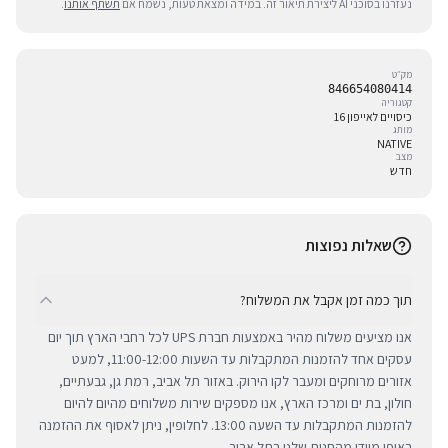
נעזרנו בסוכני AI ליצירת תיאור זה. במידה ומצאת טעות, נשמח אם
תשתף אותנו
.
מק״ט
846654080414
קטגוריה
כיסויים לאייפון 16
מותג
NATIVE
מצב
חדש
שאלות נפוצות
תוך כמה זמן אקבל את המשלוח?
אנו מציעים משלוח מהיר באמצעות חברת UPS לכל רחבי הארץ תוך יום
עסקים אחד להזמנות המתקבלות עד השעות 11:00-12:00, למעט
אזורים מרוחקים ומעבר לקו הירוק. באזור תל אביב, רמת גן, גבעתיים,
חולון, בת ים ומרכז הארץ, אנו מספקים שירות משלוחים מהיום להיום
להזמנות המתקבלות עד השעה 13:00. לחלופין, ניתן לאסוף את ההזמנה
באופן מיידי מהחנות שלנו בתל אביב.