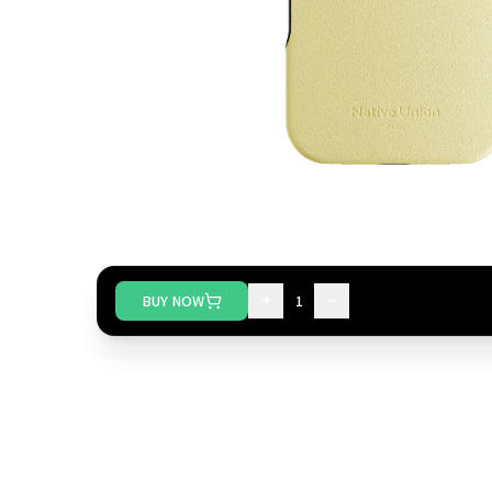
+
−
BUY NOW
1