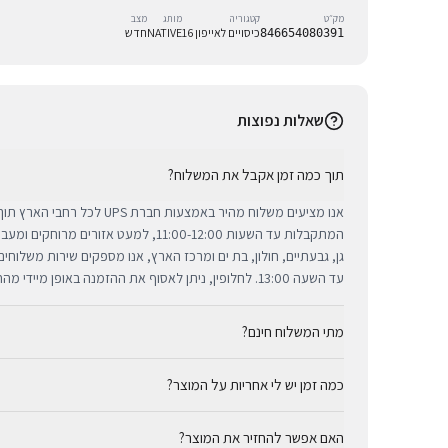
מק״ט
קטגוריה
מותג
מצב
כיסויים לאייפון 16
NATIVE
חדש
846654080391
שאלות נפוצות
תוך כמה זמן אקבל את המשלוח?
אנו מציעים משלוח מהיר באמצעות חברת 
המתקבלות עד השעות 11:00-12:00, למעט אזורי
גן, גבעתיים, חולון, בת ים ומרכז הארץ, אנו מספקים שירות משלוח
עד השעה 13:00. לחלופין, ניתן לאסוף את ההזמנה באופן מיידי מהחנות שלנו בתל אביב.
מתי המשלוח חינם?
כמה זמן יש לי אחריות על המוצר?
באמצעות חברת UPS, חברת המשלוחים המובילה והאמינה בי
מ-₪300, המשלוח המהיר זמין בעלות נוחה של ₪35 בלבד.
כל מוצרי אפל החדשים באתר BUYIPHONE מ
האם אפשר להחזיר את המוצר?
הניתנת למימוש בכל מעבדות השירות המורשות בישראל. עבור מוצר