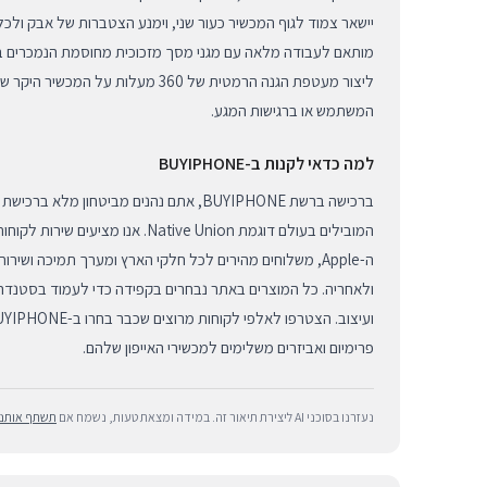
יישאר צמוד לגוף המכשיר כעור שני, וימנע הצטברות של אבק ולכלוך 
ליצור מעטפת הגנה הרמטית של 360 מעלות על 
המשתמש או ברגישות המגע.
למה כדאי לקנות ב-BUYIPHONE
ברכישה ברשת BUYIPHONE, אתם נהנים מביטחון מל
המובילים בעולם דוגמת Native Union. אנו
ה-Apple, משלוחים מהירים לכל חלקי הארץ ומערך תמיכה ושי
ולאחריה. כל המוצרים באתר נבחרים בקפידה כדי לעמוד בסטנדרט
פרימיום ואביזרים משלימים למכשירי האייפון שלהם.
נעזרנו בסוכני AI ליצירת תיאור זה. במידה ומצאת טעות, נשמח אם
תשתף אותנו