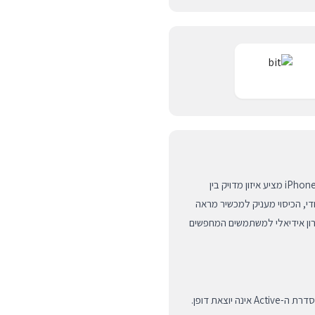
הכיסוי מסדרת Active של מותג היוקרה Native Union עבור iPhone 16 מציע איזון מדויק בין
י, הכיסוי מעניק למכשיר מראה
תרון אידיאלי למשתמשים המחפשים
חברת Native Union ידועה בשימוש בחומרים איכותיים ועמידים, וסדרת ה-Active אינה יוצאת דופן.