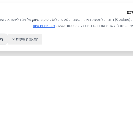
לכם
אנו משתמשים בעוגיות (Cookies) חיוניות לתפעול האתר, ובעוגיות נוספות לאנליטיקה ושיווק על מנת לשפר 
שית. תוכלו לשנות את ההגדרות בכל עת באזור האישי.
מדיניות פרטיות
התאמה אישית
רק
שירות
מדריכים
אודות
מחירי אייפון
צור קשר
אייפון או אנדרואי
מאמרים ומדריכים
כל מה שחשוב לד