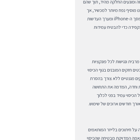
חה ומונעים החלקה מהיד, תוך שהם
נו מוסיף נפח מיותר למכשיר, אך
מספק מעטפת הגנה היקפית הכוללת שוליים מוגבהים להגנה על מסך ה-iPhone ומערך העדשות
בקפידה כדי להבטיח עמידות
מרבית ונגישות לכל פונקציות
תאימות מלאה לטכנולוגיית MagSafe, עם מגנטים חזקים המובנים בגוף הכיסוי
קים מגנטיים ללא צורך בהסרת
קת וחדה, המדמה את התחושה
 הכיסוי עמיד בפני לכלוך
אורך חודשים ארוכים של שימוש.
 ובלעדי עבור ה-iPhone 16, תוך הקפדה על חיתוכים בלייזר המותאמים
אמה המדויקת מבטיחה שהכיסוי