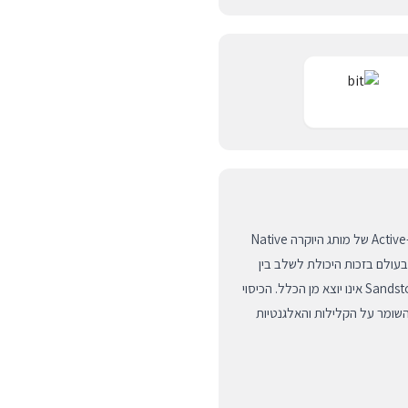
ה-iPad Pro 13 אינץ' החדש הוא יצירת אמנות טכנולוגית, וכיסוי ה-Active של מותג היוקרה Native
טפת הראויה לו ביותר. מותג Native Union ידוע בעולם בזכות היכולת לשלב בין
אסתטיקה מוקפדת לבין פונקציונליות יומיומית גבוהה, ודגם ה-Sandstone אינו יוצא מן הכלל. הכיסוי
 השומר על הקלילות והאלגנטיות