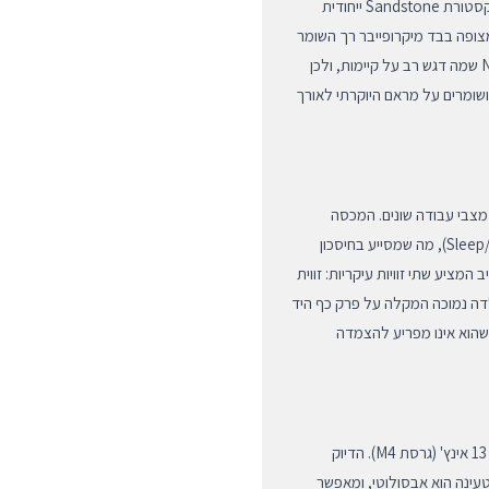
הכיסוי מיוצר משילוב חומרים מתקדם הכולל פולימרים עמידים וטקסטורת Sandstone ייחודית
צופה בבד מיקרופייבר רך השומר
על המסך מפני שריטות ולכלוך בזמן שהכיסוי סגור. Native Union שמה דגש רב על קיימות, ולכן
ושומרים על מראם היוקרתי לאורך
היר וחלק בין מצבי עבודה שונים. המכסה
המגנטי החכם תומך בכיבוי והדלקה אוטומטיים של המסך (Sleep/Wake), מה שמסייע בחיסכון
המציע שתי זוויות עיקריות: זווית
הקלדה נמוכה המקלה על פרק כף היד
Apple Pe. הכיסוי תוכנן כך שהוא אינו מפריע להצמדה
דגם זה תוכנן באופן בלעדי ובדיוק הנדסי עבור ה-iPad Pro בגודל 13 אינץ' (גרסת M4). הדיוק
עינה הוא אבסולוטי, ומאפשר