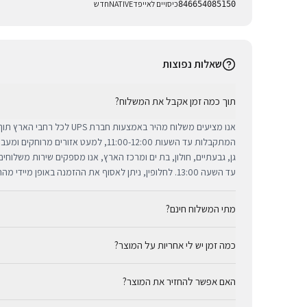
כיסויים לאייפד
NATIVE
חדש
846654085150
שאלות נפוצות
תוך כמה זמן אקבל את המשלוח?
אנו מציעים משלוח מהיר באמצעות חברת 
המתקבלות עד השעות 11:00-12:00, למעט אזורי
גן, גבעתיים, חולון, בת ים ומרכז הארץ, אנו מספקים שירות משלוח
עד השעה 13:00. לחלופין, ניתן לאסוף את ההזמנה באופן מיידי מהחנות שלנו בתל אביב.
מתי המשלוח חינם?
כמה זמן יש לי אחריות על המוצר?
באמצעות חברת UPS, חברת המשלוחים המובילה והאמינה בי
מ-₪300, המשלוח המהיר זמין בעלות נוחה של ₪35 בלבד.
כל מוצרי אפל החדשים באתר BUYIPHONE מ
האם אפשר להחזיר את המוצר?
הניתנת למימוש בכל מעבדות השירות המורשות בישראל. עבור מוצר
המדויקת מצוינת בצורה ברורה ונגישה בדף המוצר הספציפי. מרכז ה