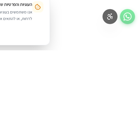
העוגיות והפרטיות ש
לדחות, או להתאים אי
BUYIPHONE
.
מוצרים
iPhone
משווק מוצרי אפל בישראל. קונים בקליק
עם אחריות אמיתית.
Mac
iPad
א׳–ה׳: 10:00–18:00
לאונרדו דה וינצ׳י 9, תל אביב
AirPods