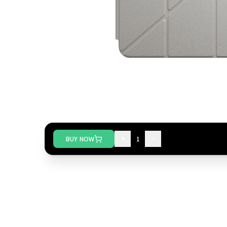
+
−
BUY NOW
1