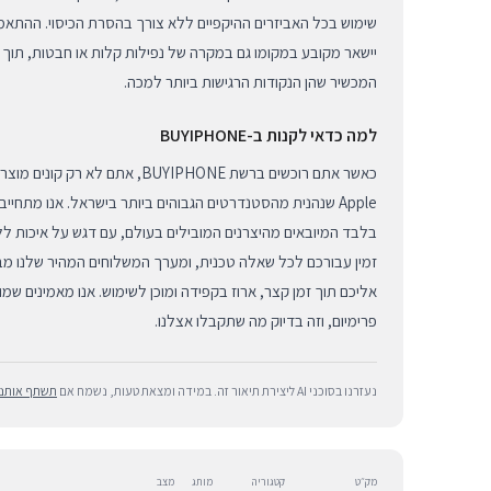
שימוש בכל האביזרים ההיקפיים ללא צורך בהסרת הכיסוי. ההתא
יישאר מקובע במקומו גם במקרה של נפילות קלות או חבטות, תוך 
המכשיר שהן הנקודות הרגישות ביותר למכה.
למה כדאי לקנות ב-BUYIPHONE
כאשר אתם רוכשים ברשת BUYIPHONE, אתם
Apple שנהנית מהסטנדרטים הגבוהים ביותר בישראל. אנו מתחי
בלבד המיובאים מהיצרנים המובילים בעולם, עם דגש על איכות לל
זמין עבורכם לכל שאלה טכנית, ומערך המשלוחים המהיר שלנו מב
אליכם תוך זמן קצר, ארוז בקפידה ומוכן לשימוש. אנו מאמינים שמו
פרימיום, וזה בדיוק מה שתקבלו אצלנו.
נעזרנו בסוכני AI ליצירת תיאור זה. במידה ומצאת טעות, נשמח אם
תשתף אותנו
מק״ט
קטגוריה
מותג
מצב