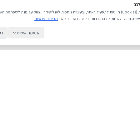
לכם
אנו משתמשים בעוגיות (Cookies) חיוניות לתפעול האתר, ובעוגיות נוספות לאנליטיקה ושיווק על מנת לשפר 
שית. תוכלו לשנות את ההגדרות בכל עת באזור האישי.
מדיניות פרטיות
התאמה אישית
רק
שירות
מדריכים
אודות
מחירי אייפון
צור קשר
אייפון או אנדרואי
מאמרים ומדריכים
כל מה שחשוב לד
ביקורות
גיבוי iCloud