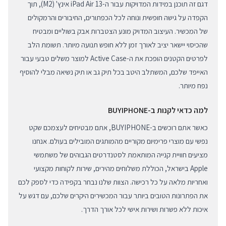
דגם זה תוכנן במידות המדויקות עבור ה-iPad Air 13 אינץ' (M2), תוך
הקפדה על גישה חופשית ונוחה לכל הכפתורים, החיבורים והרמקולים
של המכשיר. העיצוב המדויק מונע הצטברות אבק בשוליים ומבטיח
שהכיסוי יישאר יציב לאורך זמן ללא חופש תנועה מיותר. תשומת הלב
לפרטים הקטנים הופכת את ה-Active Case למוצר משלים טבעי עבור
האייפד שלכם, המשתלב היטב בכל תיק גב או תיק נשיאה מבלי להוסיף
נפח מיותר.
למה כדאי לקנות ב-BUYIPHONE
כאשר אתם רוכשים ב-BUYIPHONE, אתם מבטיחים לעצמכם שקט
נפשי עם מוצרי פרימיום מקוריים מהמותגים המובילים בעולם. אנחנו
מציעים חוויית קנייה המותאמת לסטנדרטים הגבוהים של משתמשי
Apple בישראל, הכוללת משלוחים מהירים, שירות לקוחות מקצועי
ואחריות מלאה על כל רכישה. הצוות שלנו נבחר בקפידה כדי לספק לכם
את הפתרונות הטובים ביותר עבור המכשירים היקרים שלכם, עם דגש על
איכות ללא פשרות ושירות אישי לכל אורך הדרך.