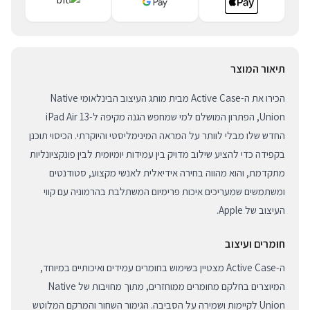
תיאור המוצר
הכירו את ה-Active Case מבית מותג העיצוב הבינלאומי Native
Union, הפתרון המושלם למי שמחפש הגנה מקיפה ל-iPad Air 13
החדש שלו מבלי לוותר על המראה המינימליסטי והיוקרתי. הכיסוי תוכנן
בקפידה כדי להציע שילוב מדויק בין עמידות יומיומית לבין פונקציונליות
מתקדמת, והוא מהווה בחירה אידיאלית לאנשי מקצוע, סטודנטים
ומשתמשים שמעריכים איכות פרימיום המשתלבת בהרמוניה עם קווי
העיצוב של Apple.
חומרים ועיצוב
ה-Active Case מצטיין בשימוש בחומרים עמידים ואיכותיים במיוחד,
המיוצרים בחלקם מחומרים ממוחזרים, מתוך מחויבות של Native
Union לקיימות ושמירה על הסביבה. הגימור השחור והמרקם המלוטש