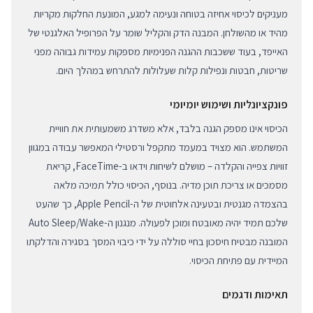
מעניקים לכיסוי אחיזה בטוחה ונעימה למגע, המונעת החלקות מקריות
מהיד או מהשולחן. המבנה הדק והקליל שומר על הפרופיל האלגנטי של
האייפד, בעוד ששכבות ההגנה הפנימיות מספקות עמידות גבוהה מפני
שריטות, חבטות ונפילות קלות שעלולות להתרחש במהלך היום.
פונקציונליות ושימוש יומיומי
הכיסוי אינו מספק הגנה בלבד, אלא משדרג משמעותית את חוויית
המשתמש. הוא מצויד במעמד מתקפל ורסטילי המאפשר עבודה במגוון
זוויות צפייה והקלדה – מושלם לשיחות וידאו ב-FaceTime, קריאת
מסמכים או צריכת תוכן מדיה. בנוסף, הכיסוי כולל תמיכה מלאה
בהצמדה מגנטית ובטעינה אלחוטית של ה-Apple Pencil, כך שהעט
שלכם תמיד יהיה מאובטח ומוכן לפעולה. מנגנון ה-Auto Sleep/Wake
המובנה מבטיח חיסכון בחיי סוללה על ידי כיבוי המסך בסגירה והדלקתו
המיידית עם פתיחת הכיסוי.
תאימות ודגמים