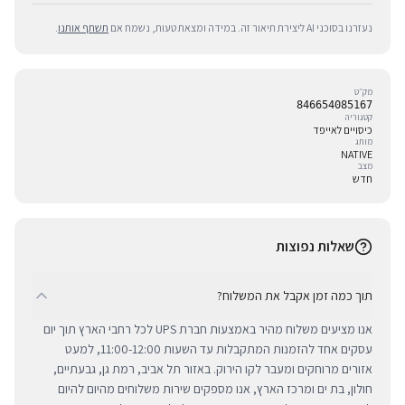
נעזרנו בסוכני AI ליצירת תיאור זה. במידה ומצאת טעות, נשמח אם
תשתף אותנו
.
מק״ט
846654085167
קטגוריה
כיסויים לאייפד
מותג
NATIVE
מצב
חדש
שאלות נפוצות
תוך כמה זמן אקבל את המשלוח?
אנו מציעים משלוח מהיר באמצעות חברת UPS לכל רחבי הארץ תוך יום
עסקים אחד להזמנות המתקבלות עד השעות 11:00-12:00, למעט
אזורים מרוחקים ומעבר לקו הירוק. באזור תל אביב, רמת גן, גבעתיים,
חולון, בת ים ומרכז הארץ, אנו מספקים שירות משלוחים מהיום להיום