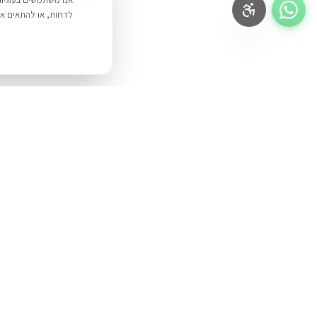
לדחות, או להתאים אי
BUYIPHONE
.
מוצרים
iPhone
משווק מוצרי אפל בישראל. קונים בקליק
עם אחריות אמיתית.
Mac
iPad
א׳–ה׳: 10:00–18:00
לאונרדו דה וינצ׳י 9, תל אביב
AirPods
Watch