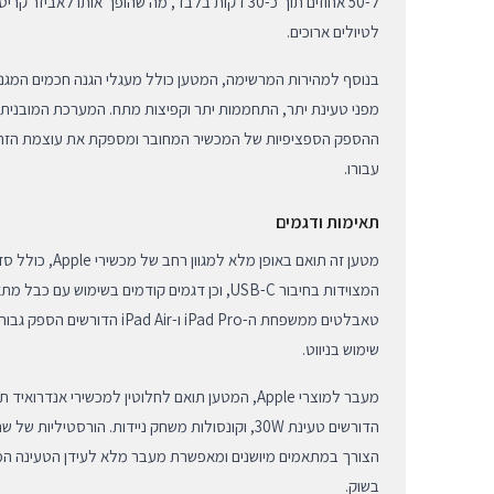
ל-50 אחוזים תוך כ-30 דקות בלבד, מה שהופך אותו לאבי
לטיולים ארוכים.
בנוסף למהירות המרשימה, המטען כולל מעגלי הגנה חכמים המגנ
מפני טעינת יתר, התחממות יתר וקפיצות מתח. המערכת המובנית
ההספק הספציפיות של המכשיר המחובר ומספקת את עוצמת הזרם
עבורו.
תאימות ודגמים
המצוידות בחיבור USB-C, וכן דגמים קודמים בשימוש ע
טאבלטים ממשפחת ה-iPad Pro ו-d Air
שימוש בניווט.
הצורך במתאמים מיושנים ומאפשרת מעבר מלא לעידן הטעינה המודר
בשוק.