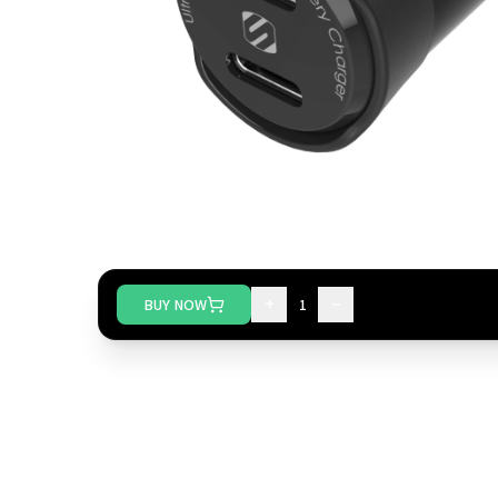
+
−
BUY NOW
1