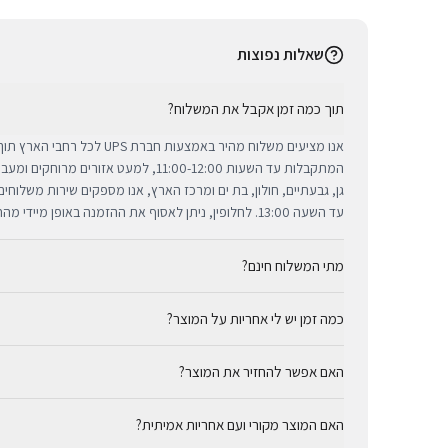
שאלות נפוצות
תוך כמה זמן אקבל את המשלוח?
אנו מציעים משלוח מהיר באמצעות חברת 
המתקבלות עד השעות 11:00-12:00, למעט אזורי
גן, גבעתיים, חולון, בת ים ומרכז הארץ, אנו מספקים שירות משלוח
עד השעה 13:00. לחלופין, ניתן לאסוף את ההזמנה באופן מיידי מהחנות שלנו בתל אביב.
מתי המשלוח חינם?
כמה זמן יש לי אחריות על המוצר?
באמצעות חברת UPS, חברת המשלוחים המובילה והאמינה בי
מ-₪300, המשלוח המהיר זמין בעלות נוחה של ₪35 בלבד.
כל מוצרי אפל החדשים באתר BUYIPHONE מ
האם אפשר להחזיר את המוצר?
הניתנת למימוש בכל מעבדות השירות המורשות בישראל. עבור מוצר
המדויקת מצוינת בצורה ברורה ונגישה בדף המוצר הספציפי. מרכז ה
כן, ניתן להחזיר מוצר תוך 14 יום מקבלתו בכפוף לתקנון
לרשותך תמיד כדי להעניק מענה מהיר ומכבד לכל צורך.
האם המוצר מקורי ועם אחריות אמיתית?
זיכוי עבור מוצרים שנפתחו מאריזתם המקורית או כאלו שנעשה בהם 