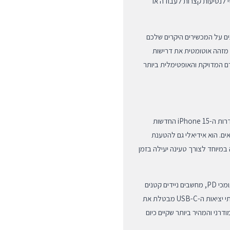
זר קריטי לנסיעות קצרות לעבודה או
ים על המכשירים היקרים שלכם
 מזהה אוטומטית את דרישות
 המדויקת והאופטימלית ביותר
מטען זה תואם באופן מלא למגוון רחב של מכשירי Apple, כולל סדרות ה-iPhone 15 החדשות
ם כבל מתאים. הוא אידיאלי גם להטענת
iPa הדורשים הספק גבוה במיוחד לצורך טעינה יעילה בזמן
מעבר למוצרי Apple, המטען תואם לחלוטין למכשירי אנדרואיד תומכי PD, מחשבים ניידים קטנים
הדורשים טעינת 30W, וקונסולות משחק ניידות. הורסטיליות של שתי יציאות ה-USB-C מבטלת את
ני והמהיר ביותר שקיים כיום