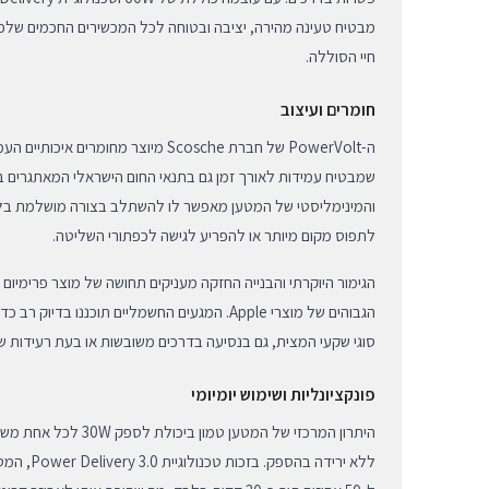
מבטיח טעינה מהירה, יציבה ובטוחה לכל המכשירים החכמים שלכם
חיי הסוללה.
חומרים ועיצוב
ה-PowerVolt של חברת Scosche מיוצר מחומר
שמבטיח עמידות לאורך זמן גם בתנאי החום הישראלי המאתגרים ב
והמינימליסטי של המטען מאפשר לו להשתלב בצורה מושלמת בלו
לתפוס מקום מיותר או להפריע לגישה לכפתורי השליטה.
הגימור היוקרתי והבנייה החזקה מעניקים תחושה של מוצר פרימיו
הגבוהים של מוצרי Apple. המגעים החשמליים תוכננו בד
סוגי שקעי המצית, גם בנסיעה בדרכים משובשות או בעת רעידות ש
פונקציונליות ושימוש יומיומי