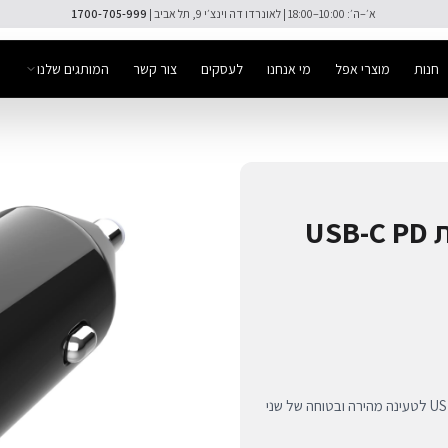
🚚 משלוח מהיר חינם מעל ₪300
חנות
מוצרי אפל
מי אנחנו
לעסקים
צור קשר
המותגים שלנו
מטען רכב 60W כפול עם יציאות USB-C PD
מטען רכב עוצמתי 60W מבית Scosche עם שתי יציאות USB-C PD לטעינה מהירה ובטוחה של שני