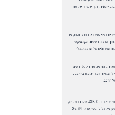
 בו-זמנית, תוך שמירה על אורך
ים איכותיים העמידים בפני טמפרטורות גבוהות, מה
תוך הרכב. העיצוב הקומפקטי
ח המחוונים של הרכב מבלי
ם אמיתי, התואם את הסטנדרטים
יוק רב כדי להבטיח חיבור יציב ורציף בכל
ל הרכב.
היתרון המרכזי של המטען טמון ביכולת לספק 30W לכל אחת משתי יציאות ה-USB-C שלו בו-זמנית,
ללא ירידה בהספק. בזכות טכנולוגיית Power Delivery 3.0, המטען מסוגל להטעין iPhone מ-0