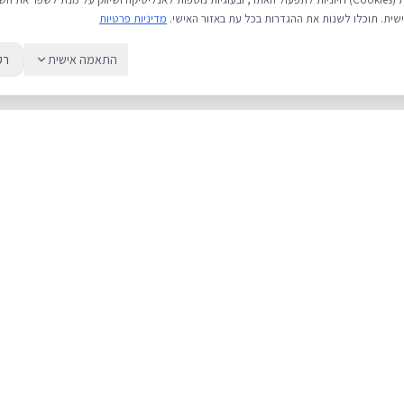
שית. תוכלו לשנות את ההגדרות בכל עת באזור האישי.
מדיניות פרטיות
התאמה אישית
רק
שירות
מדריכים
אודות
מחירי אייפון
צור קשר
אייפון או אנדרואי
מאמרים ומדריכים
כל מה שחשוב לד
ביקורות
גיבוי iCloud
תיקון אייפון
קנייה בטוחה