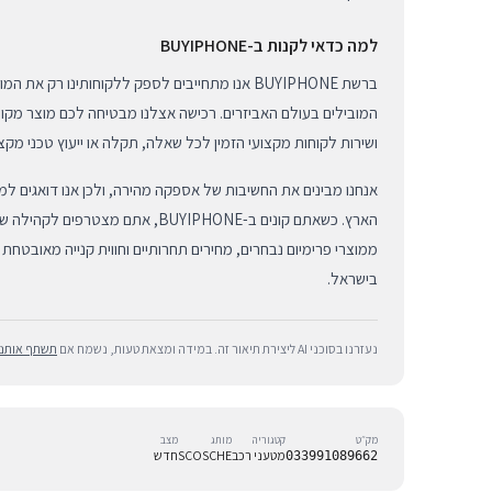
למה כדאי לקנות ב-BUYIPHONE
ברשת BUYIPHONE אנו מתחייבים לספק ללקוחותינו רק א
ושירות לקוחות מקצועי הזמין לכל שאלה, תקלה או ייעוץ טכני מקצו
אנחנו מבינים את החשיבות של אספקה מהירה, ולכן אנו דואגים ל
הארץ. כשאתם קונים ב-BUYIPHONE, אתם מצ
ממוצרי פרימיום נבחרים, מחירים תחרותיים וחווית קנייה מאובטחת
בישראל.
נעזרנו בסוכני AI ליצירת תיאור זה. במידה ומצאת טעות, נשמח אם
תשתף אותנו
מק״ט
קטגוריה
מותג
מצב
מטעני רכב
SCOSCHE
חדש
033991089662