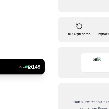
החזרה תוך 14 יום
₪
149
במלאי
פתרון האולטימטיבי למי שמחפש ביצועים חסרי
פשרות בדרכים. עם עוצמה כוללת של 60W וטכנולוגיית Power Delivery מתקדמת, המטען